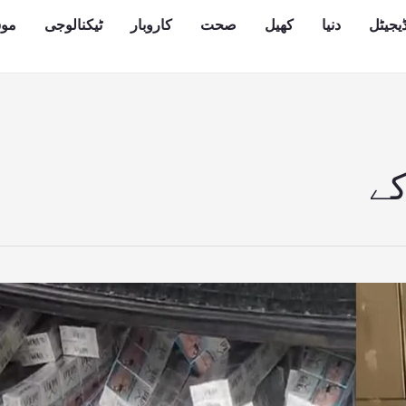
یجیٹل
دنیا
کھیل
صحت
کاروبار
ٹیکنالوجی
مو
کے