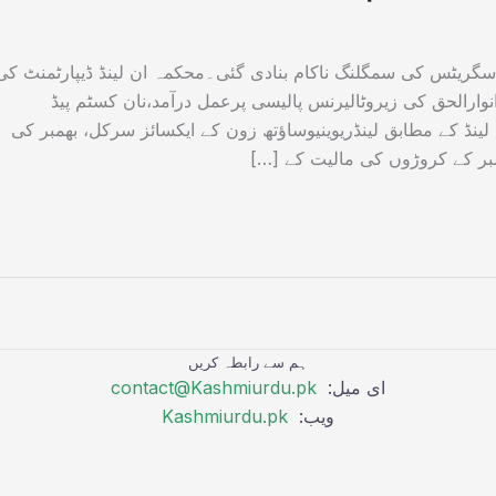
سگریٹس کی سمگلنگ ناکام بنادی گئی۔محکمہ ان لینڈ ڈیپارٹمنٹ کی
وارالحق کی زیروٹالیرنس پالیسی پرعمل درآمد،نان کسٹم پیڈ
نڈ کے مطابق لینڈریوینیوساؤتھ زون کے ایکسائز سرکل، بھمبر کی
مبر کے کروڑوں کی مالیت کے […]
ہم سے رابطہ کریں
ای میل:
contact@Kashmiurdu.pk
ویب:
Kashmiurdu.pk