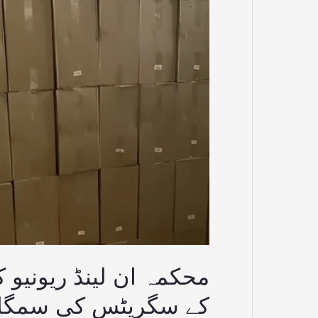
تگڑی
کارروائی
،کروڑوں
مالیت
کے
سگریٹس
کی
سمگلنگ
ناکام
بنادی
محکمہ ان لینڈ ریونیو 
کے سگریٹس کی سمگلنگ