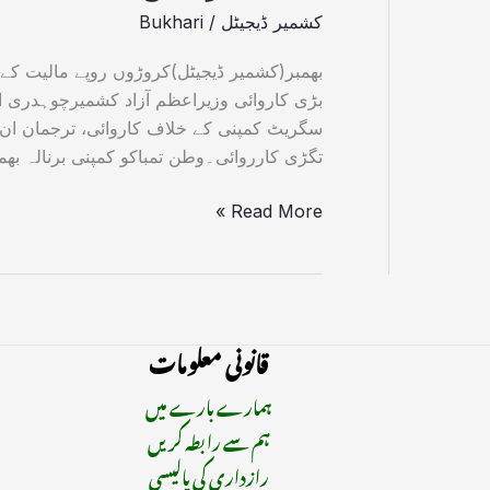
کشمیر ڈیجیٹل
/
Bukhari
بھمبر(کشمیر ڈیجیٹل)کروڑوں روپے مالیت کے
بڑی کاروائی وزیراعظم آزاد کشمیرچوہدری ان
سگریٹ کمپنی کے خلاف کاروائی، ترجمان ان لی
تگڑی کارروائی۔وطن تمباکو کمپنی برنالہ بھ
Read More »
قانونی معلومات
ہمارے بارے میں
ہم سے رابطہ کریں
رازداری کی پالیسی