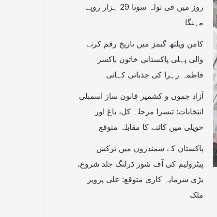
روز میں فی تولہ سونا 29 ہزار روپے
مہنگا
کامن ویلتھ گیمز میں تاریخ رقم کرنے
والی پہلی پاکستانی خاتون باکسر
فاطمہ زہرا کی جذباتی کہانی
آزاد جموں و کشمیر قانون ساز اسمبلی
انتخابات: تیسرا مرحلہ کل، باغ اور
حویلی میں کاٹنے کا مقابلہ متوقع
پاکستان کے سمندروں میں ترکش
پیٹرولیم کی آف شور ڈرلنگ جلد شروع،
بڑی سرمایہ کاری متوقع: علی پرویز
ملک