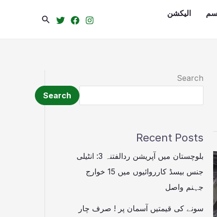
سم
الیکشن
Search
Search
Search
Recent Posts
بلوچستان میں آپریشن ردالفتنہ 3: انٹیلی
جنس بیسڈ کارروائیوں میں 15 خوارج
جہنم واصل
سونے کی قیمتیں آسمان پر ! صرف چار