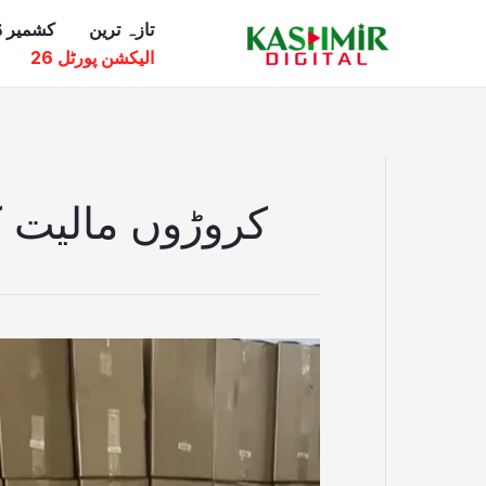
Ski
تازہ ترین
کشمیر ڈ
t
الیکشن پورٹل 26
conten
کروڑوں مالیت 
محکمہ
ان
لینڈ
ریونیو
کی