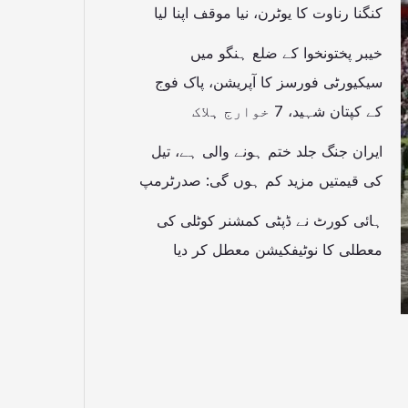
کنگنا رناوت کا یوٹرن، نیا موقف اپنا لیا
خیبر پختونخوا کے ضلع ہنگو میں
سیکیورٹی فورسز کا آپریشن، پاک فوج
کے کپتان شہید، 7 خوارج ہلاک
ایران جنگ جلد ختم ہونے والی ہے، تیل
کی قیمتیں مزید کم ہوں گی: صدرٹرمپ
ہائی کورٹ نے ڈپٹی کمشنر کوٹلی کی
معطلی کا نوٹیفکیشن معطل کر دیا