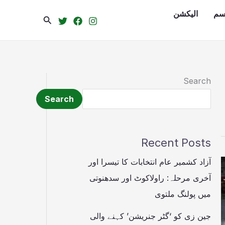
سم
الیکشن
Search
Search
Search
Recent Posts
آزاد کشمیر عام انتخابات کا تیسرا اور
آخری مرحلہ: راولاکوٹ اور سدھنوتی
میں پولنگ ملتوی
جین زی کو ‘گٹر جنریشن’ کہنے والی