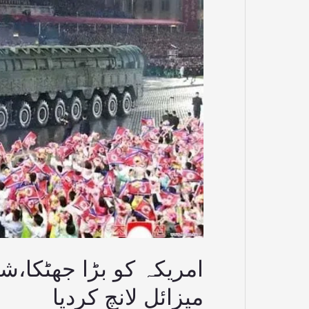
نے
نیا
بین
البراعظمی
میزائل
لانچ
کردیا
امریکہ کو بڑا جھٹکا،شم
میزائل لانچ کردیا