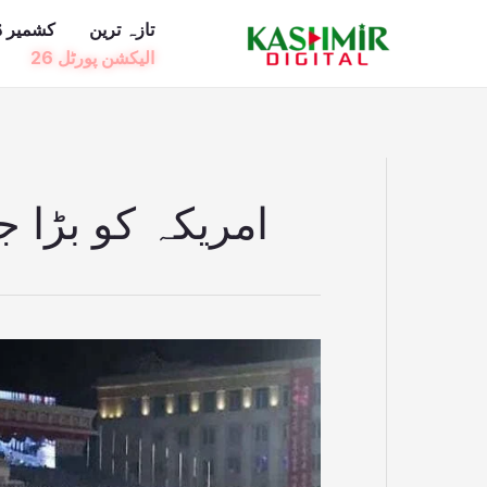
Ski
تازہ ترین
کشمیر ڈ
t
الیکشن پورٹل 26
conten
امریکہ کو بڑا ج
امریکہ
کو
بڑا
جھٹکا،شمالی
کوریا