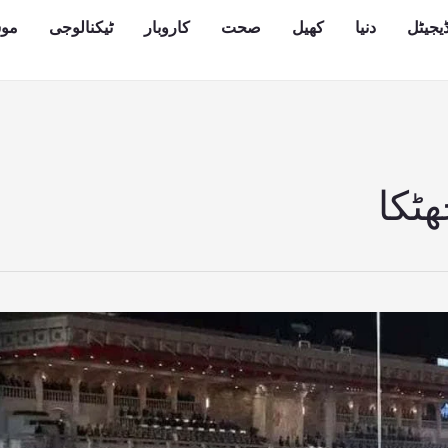
یجیٹل
دنیا
کھیل
صحت
کاروبار
ٹیکنالوجی
مو
ھٹکا