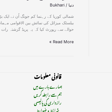
دنیا
/
Bukhari
شمالی کوریا کے رہنما کم جونگ اُن نے ایک 
بیلسٹک میزائل کی نمائش بین الاقوامی مہم
حوالے سے رپورٹ کیا کہ یہ پریڈ گزشتہ رات
Read More »
قانونی معلومات
ہمارے بارے میں
ہم سے رابطہ کریں
رازداری کی پالیسی
شرائط و ضوابط