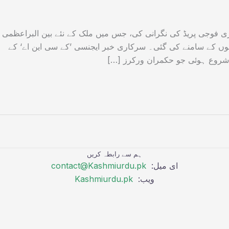
بڑی فوجی پریڈ کی نگرانی کی، جس میں ملک کے نئے بین البراعظمی
انوں کے سامنے کی گئی۔ سرکاری خبر ایجنسی ’کے سی این اے‘ کے
 شروع ہوئی جو حکمران ورکرز […]
ہم سے رابطہ کریں
ای میل:
contact@Kashmiurdu.pk
ویب:
Kashmiurdu.pk