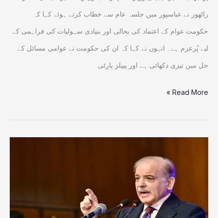
ممتاز
راٹھور نے عباسپور میں جلسہ عام سے خطاب کرتے ہوئے کہا کہ
راٹھور
حکومت عوام کے اعتماد کی بحالی اور بنیادی سہولیات کی فراہمی کے
لیے پُرعزم ہے۔ انہوں نے کہا کہ ان کی حکومت نے عوامی مسائل کے
حل میں تیزی دکھائی ہے اور پیپلز پارٹی
Read More »
عوام
نے
ن
لیگ
کے