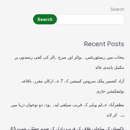
Search
Search
Recent Posts
پنجاب میں ریسٹورنٹس، ہوٹلز اور میرج ہالز کی کچی رسیدوں پر
مکمل پابندی عائد
آزاد کشمیر پبلک سروس کمیشن کے 7 نئے ارکان مقرر، باقاعدہ
نوٹیفکیشن جاری
مظفرآباد: جہلم ویلی کے قریب سیلفی لیتے ہوئے دو نوجوان دریا میں
بہہ کر لاپتہ
پاکستان کے ساحلی علاقے کے قریب زلزلے کے شدید جھٹکے، شدت 4.5