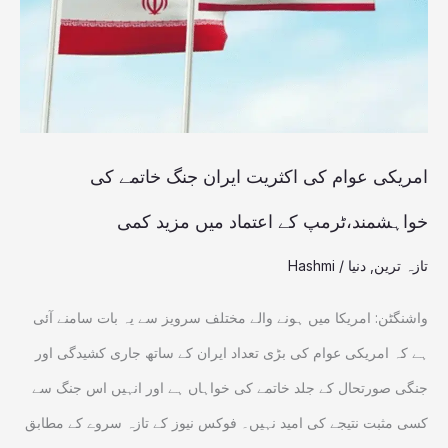
ایران
جنگ
خاتمے
کی
خواہشمند،ٹرمپ
امریکی عوام کی اکثریت ایران جنگ خاتمے کی
کے
خواہشمند،ٹرمپ کے اعتماد میں مزید کمی
اعتماد
تازہ ترین
,
دنیا
/
Hashmi
میں
مزید
واشنگٹن: امریکا میں ہونے والے مختلف سرویز سے یہ بات سامنے آئی
کمی
ہے کہ امریکی عوام کی بڑی تعداد ایران کے ساتھ جاری کشیدگی اور
جنگی صورتحال کے جلد خاتمے کی خواہاں ہے اور انہیں اس جنگ سے
کسی مثبت نتیجے کی امید نہیں۔ فوکس نیوز کے تازہ سروے کے مطابق