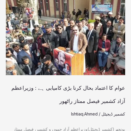
عوام
کا
اعتماد
بحال
کرنا
بڑی
کامیابی
ہے
:
عوام کا اعتماد بحال کرنا بڑی کامیابی ہے : وزیراعظم
وزیراعظم
آزاد کشمیر فیصل ممتاز راٹھور
آزاد
کشمیر ڈیجیٹل
/
Ishtiaq.Ahmed
کشمیر
فیصل
پونچھ (کشمیر ڈیجیٹل)وزیراعظم آزاد جموں و کشمیر، فیصل ممتاز