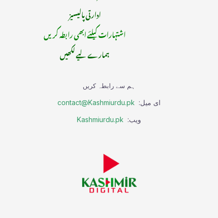
ادارتی پالیسیز
اشتہارات کیلئے ابھی رابطہ کریں
ہمارے لیے لکھیں
ہم سے رابطہ کریں
ای میل:
contact@Kashmiurdu.pk
ویب:
Kashmiurdu.pk