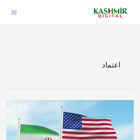
Ski
t
conten
اعتماد
امریکی
عوام
کی
اکثریت