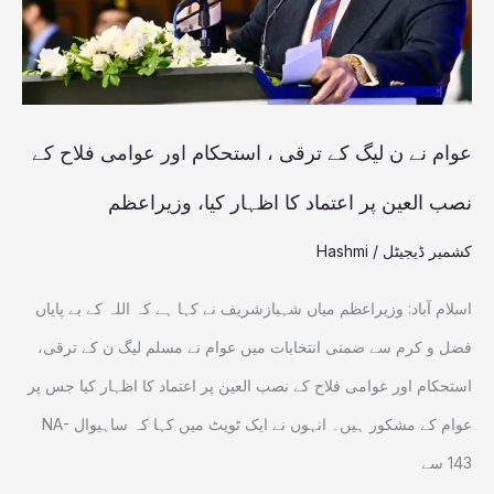
ترقی
،
استحکام
اور
عوام نے ن لیگ کے ترقی ، استحکام اور عوامی فلاح کے
عوامی
نصب العین پر اعتماد کا اظہار کیا، وزیراعظم
فلاح
کشمیر ڈیجیٹل
/
Hashmi
کے
نصب
اسلام آباد: وزیراعظم میاں شہبازشریف نے کہا ہے کہ اللہ کے بے پایاں
العین
فضل و کرم سے ضمنی انتخابات میں عوام نے مسلم لیگ ن کے ترقی،
پر
استحکام اور عوامی فلاح کے نصب العین پر اعتماد کا اظہار کیا جس پر
اعتماد
عوام کے مشکور ہیں۔ انہوں نے ایک ٹویٹ میں کہا کہ ساہیوال NA-
کا
143 سے
اظہار