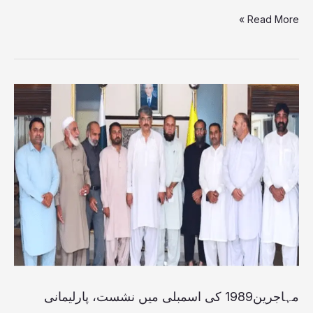
Read More »
کیا،
وزیراعظم
مہاجرین1989
کی
اسمبلی
میں
نشست،
پارلیمانی
جماعتوں
کو
اعتماد
مہاجرین1989 کی اسمبلی میں نشست، پارلیمانی