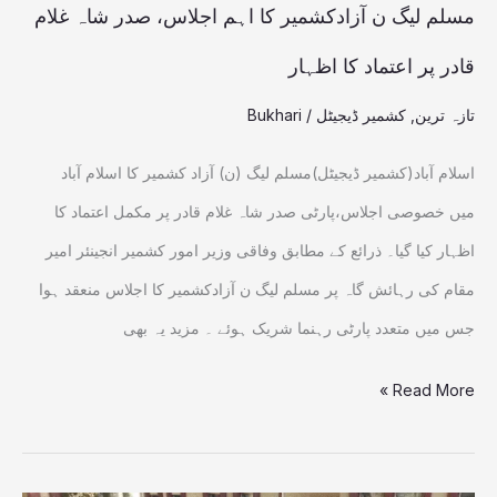
شاہ
مسلم لیگ ن آزادکشمیر کا اہم اجلاس، صدر شاہ غلام
غلام
قادر پر اعتماد کا اظہار
قادر
تازہ ترین
,
کشمیر ڈیجیٹل
/
Bukhari
پر
اعتماد
اسلام آباد(کشمیر ڈیجیٹل)مسلم لیگ (ن) آزاد کشمیر کا اسلام آباد
کا
میں خصوصی اجلاس،پارٹی صدر شاہ غلام قادر پر مکمل اعتماد کا
اظہار
اظہار کیا گیا۔ ذرائع کے مطابق وفاقی وزیر امور کشمیر انجینئر امیر
مقام کی رہائش گاہ پر مسلم لیگ ن آزادکشمیر کا اجلاس منعقد ہوا
جس میں متعدد پارٹی رہنما شریک ہوئے ۔ مزید یہ بھی
Read More »