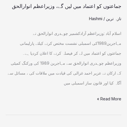
میں
جماعتوں کو اعتماد میں لیں گے، وزیراعظم انوارالحق
لیں
تازہ ترین
/
Hashmi
گے،
وزیراعظم
اسلام آباد :وزیراعظم آزادکشمیر چوہدری انوارالحق نے
انوارالحق
مہاجرین1989کی اسمبلی نشست مختص کرنے کیلئے پارلیمانی
جماعتوں کو اعتماد میں لے کر فیصلہ کرنے کا اعلان کردیا ہے۔
وزیراعظم چوہدری انوارالحق سے مہاجرین 1989 کی ورکنگ کمیٹی
کے ارکان نے عزیر احمد غزالی کی قیادت میں ملاقات کی ، مسائل سے
آگاہ کیا اور قانون ساز اسمبلی میں
Read More »