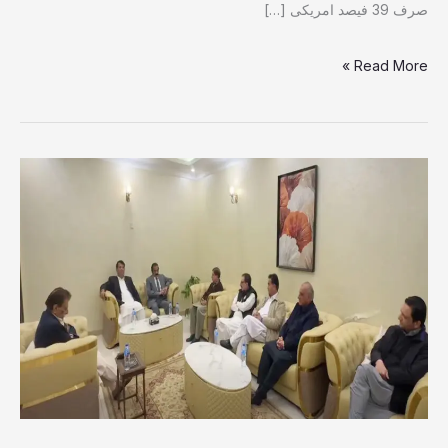
صرف 39 فیصد امریکی […]
Read More »
مسلم
لیگ
ن
آزادکشمیر
کا
اہم
اجلاس،
صدر