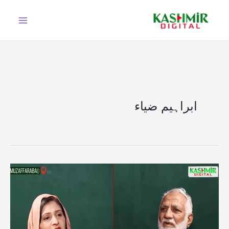
Ski
t
conten
ابراہیم ضیاء
آزادکشمیر
کی
اسمبلی
مفلوج