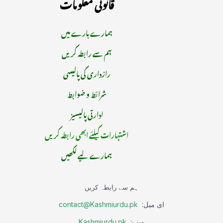
قانونی معلومات
ہمارے بارے میں
ہم سے رابطہ کریں
رازداری کی پالیسی
شرائط و ضوابط
ادارتی پالیسیز
اشتہارات کیلئے ابھی رابطہ کریں
ہمارے لیے لکھیں
ہم سے رابطہ کریں
ای میل:
contact@Kashmiurdu.pk
ویب:
Kashmiurdu.pk