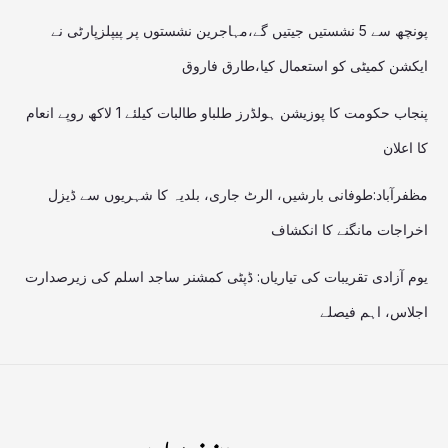
پونچھ سے 5 نشستیں جیتیں گے،مہاجرین نشستوں پر پیپلزپارٹی نے
ایکشن کمیٹی کو استعمال کیا،طارق فاروق
پنجاب حکومت کا پوزیشن ہولڈرز طلباو طالبات کیلئے 1 لاکھ روپے انعام
کا اعلان
مظفرآباد:طوفانی بارشیں، الرٹ جاری، بلدیہ کا شہریوں سے ڈیزل
اخراجات مانگنے کا انکشاف
یوم آزادی تقریبات کی تیاریاں: ڈپٹی کمشنر ساجد اسلم کی زیرصدارت
اجلاس، اہم فیصلے