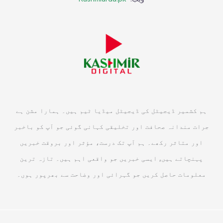
ہم کشمیر ڈیجیٹل کی ڈیجیٹل میڈیا ٹیم ہیں۔ ہمارا مشن ہے
جرات مندانہ صحافت اور تخلیقی کہانی گوئی جو آپ کو باخبر
اور متاثر رکھے۔ ہم آپ تک درست، مؤثر اور بروقت خبریں
پہنچاتے ہیں, ایسی خبریں جو واقعی اہم ہیں۔ تازہ ترین
معلومات حاصل کریں جو گہرائی اور وضاحت سے بھرپور ہوں۔