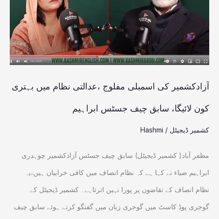
،عدالتی
نظام
میں
بہتری
کون
آزادکشمیر کی اسمبلی مفلوج ،عدالتی نظام میں بہتری
لائیگا،
کون لائیگا، سابق چیف جسٹس ابراہیم
سابق
کشمیر ڈیجیٹل
/
Hashmi
چیف
جسٹس
مظفر آباد( کشمیر ڈیجیٹل) سابق چیف جسٹس آزادکشمیر چوہدری
ابراہیم
ابراہیم ضیاء نے کہا ہے کہ نظام انصاف میں کافی خرابیاں ہیں،یہ
نظام انصاف کے تقاضوں پر پورا نہیں اترتاہے۔ کشمیر ڈیجیٹل کے
گوجری پوڈ کاسٹ میں گوجری زبان میں گفتگو کرتے ہوئے سابق چیف