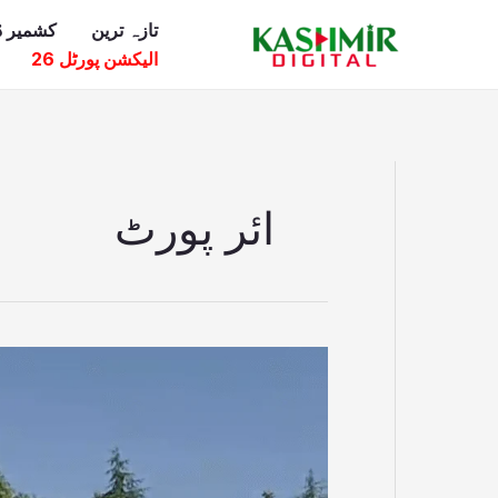
Ski
تازہ ترین
کشمیر ڈ
t
الیکشن پورٹل 26
conten
ائر پورٹ
سیاستدانوں
کی
لاپرواہی، راولا
کوٹ
ائیر