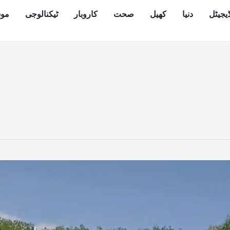
یجیٹل
دنیا
کھیل
صحت
کاروبار
ٹیکنالوجی
مو