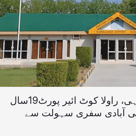
سیاستدانوں کی لاپرواہی، راولا کوٹ ائیر پورٹ19سال
کی آبادی سفری سہولت سے