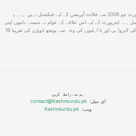
راولا کوٹ ( کشمیر ڈیجیٹل ) راولاکوٹ ا ئیرپورٹ جو 2006 سے فلائٹ آپریشن کے لیے فنکشنل نہیں ہے۔ یہ
مل ہے۔ایئرپورٹ کے لیے اس علاقے کے عوام نے سستے داموں اپنی
زمین قربان کی تھی،حکمرانوں، سیاستدانوں کی لاپرواہی اور نا اہلیوں کی وجہ سے پونچھ ڈویژن کی تقریبا 16
ہم سے رابطہ کریں
ای میل:
contact@Kashmiurdu.pk
ویب:
Kashmiurdu.pk