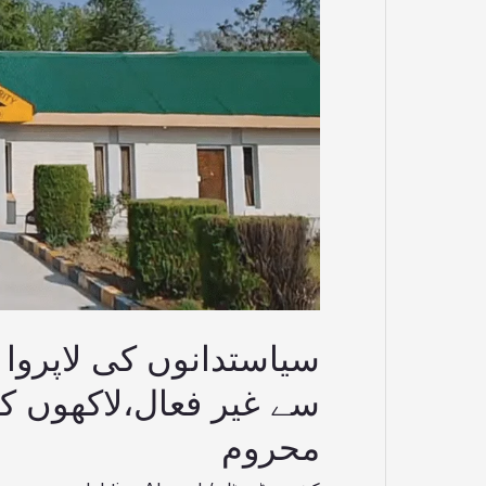
پورٹ19سال
سے
غیر
فعال،لاکھوں
کی
آبادی
سفری
سہولت
سے
محروم
سے غیر فعال،لاکھوں 
محروم