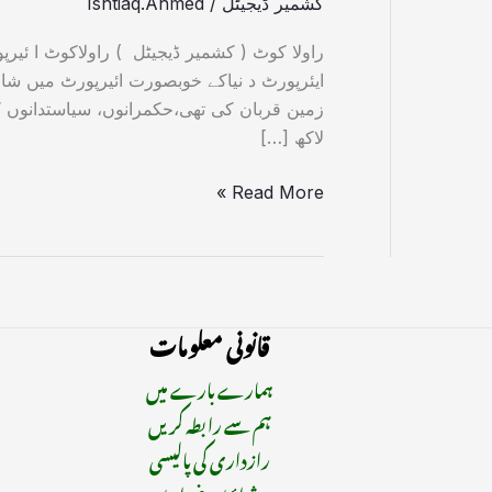
کشمیر ڈیجیٹل
/
Ishtiaq.Ahmed
ایئرپورٹ د نیاکے خوبصورت ائیرپورٹ میں شا
لاکھ […]
Read More »
قانونی معلومات
ہمارے بارے میں
ہم سے رابطہ کریں
رازداری کی پالیسی