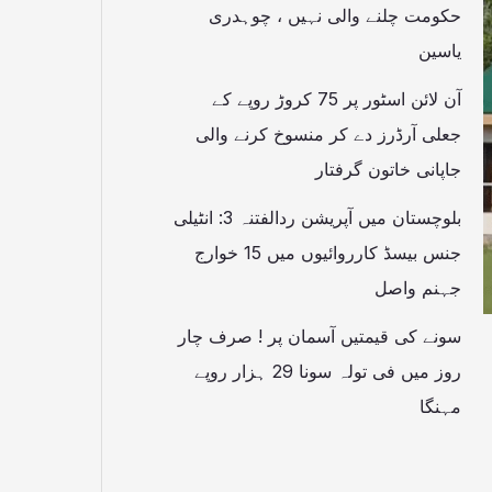
حکومت چلنے والی نہیں ، چوہدری
یاسین
آن لائن اسٹور پر 75 کروڑ روپے کے
جعلی آرڈرز دے کر منسوخ کرنے والی
جاپانی خاتون گرفتار
بلوچستان میں آپریشن ردالفتنہ 3: انٹیلی
جنس بیسڈ کارروائیوں میں 15 خوارج
جہنم واصل
سونے کی قیمتیں آسمان پر ! صرف چار
روز میں فی تولہ سونا 29 ہزار روپے
مہنگا