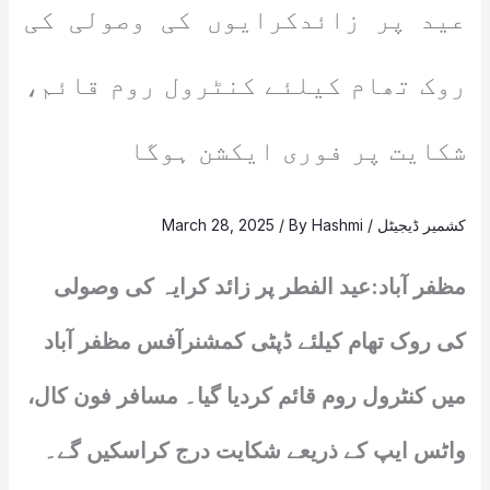
عید پر زائدکرایوں کی وصولی کی
روک تھام کیلئے کنٹرول روم قائم،
شکایت پر فوری ایکشن ہوگا
کشمیر ڈیجیٹل
/
Hashmi
/ By
March 28, 2025
مظفر آباد:عید الفطر پر زائد کرایہ کی وصولی
کی روک تھام کیلئے ڈپٹی کمشنرآفس مظفر آباد
میں کنٹرول روم قائم کردیا گیا۔ مسافر فون کال،
واٹس ایپ کے ذریعے شکایت درج کراسکیں گے۔