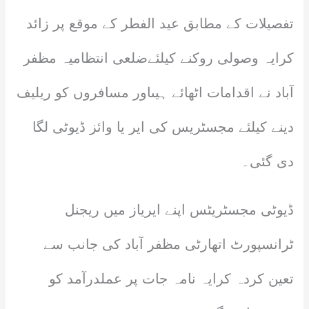
تفصیلات کے مطابق عید الفطر کے موقع پر زائد
کرایہ وصولی روکنے کیلئےضلعی انتظامیہ مظفر
آباد نے اقدامات اٹھائے ہیںاور مسافروں کو ریلیف
دینے کیلئے مجسٹریس کی ایر یا وائز ڈیوٹی لگا
دی گئی۔
ڈیوٹی مجسٹریٹس اپنے ایریاز میں ریجنل
ٹرانسپورٹ اتھارٹی مظفر آباد کی جانب سے
تعین کردہ کرایہ نامہ جات پر عملدرآمد کو