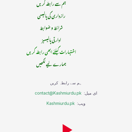
ہم سے رابطہ کریں
رازداری کی پالیسی
شرائط و ضوابط
ادارتی پالیسیز
اشتہارات کیلئے ابھی رابطہ کریں
ہمارے لیے لکھیں
ہم سے رابطہ کریں
ای میل:
contact@Kashmiurdu.pk
ویب:
Kashmiurdu.pk