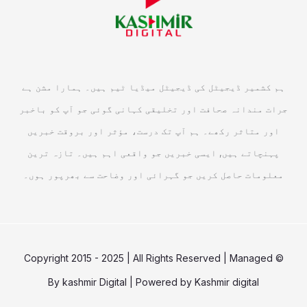
ہم کشمیر ڈیجیٹل کی ڈیجیٹل میڈیا ٹیم ہیں۔ ہمارا مشن ہے
جرات مندانہ صحافت اور تخلیقی کہانی گوئی جو آپ کو باخبر
اور متاثر رکھے۔ ہم آپ تک درست، مؤثر اور بروقت خبریں
پہنچاتے ہیں, ایسی خبریں جو واقعی اہم ہیں۔ تازہ ترین
معلومات حاصل کریں جو گہرائی اور وضاحت سے بھرپور ہوں۔
© Copyright 2015 - 2025 | All Rights Reserved | Managed
By
kashmir Digital
| Powered by
Kashmir digital