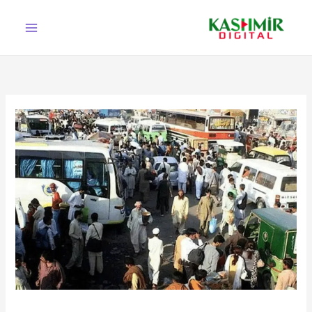
Ski
t
conten