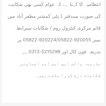
انتظامیہ کا کہنا ہے کہ عوام کسی بھی شکایت
کی صورت میںدفتر ڈ پٹی کمشنر مظفر آباد میں
قائم مرکزی کنٹرول روم / شکایات میںرابطہ
نمبر 920055-920224/05822-05822 پر
بذریعہ فون کال اور 5215298-0313 پر
بذریعہ واٹس ایپ ایس ایم ایساپنی
شکایات درج کروا سکتے ہیں۔