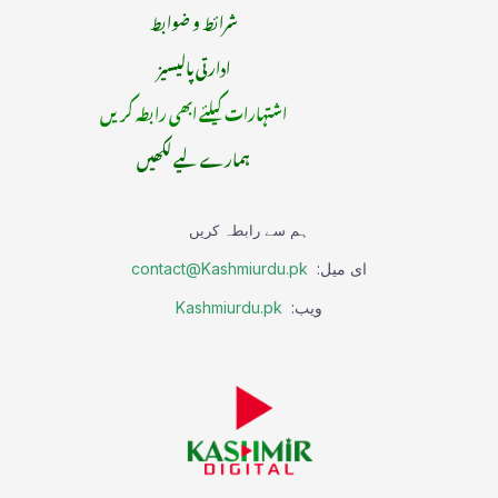
شرائط و ضوابط
ادارتی پالیسیز
اشتہارات کیلئے ابھی رابطہ کریں
ہمارے لیے لکھیں
ہم سے رابطہ کریں
ای میل:
contact@Kashmiurdu.pk
ویب:
Kashmiurdu.pk