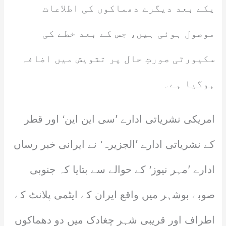
یکے بعد دیگرے دھماکوں کی اطلاعات
موصول ہوئی ہیں، جس کے بعد خطے کی
سکیورٹی صورتِ حال پر تشویش میں اضافہ
ہوگیا ہے۔
امریکی نشریاتی ادارے ’سی این این‘ اور قطر
کے نشریاتی ادارے ’الجزیرہ‘ نے ایرانی خبر رساں
ادارے ’مہر نیوز‘ کے حوالے سے بتایا کہ جنوبی
صوبے بوشہر میں واقع ایران کے ایٹمی پلانٹ کے
اطراف اور قریبی شہر چغادک میں دو دھماکوں