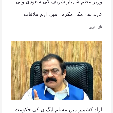
وزیراعظم شہباز شریف کی سعودی ولی
عہد سے مکہ مکرمہ میں اہم ملاقات
تازہ ترین
آزاد کشمیر میں مسلم لیگ ن کی حکومت