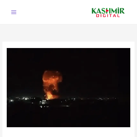
Ski
t
conten