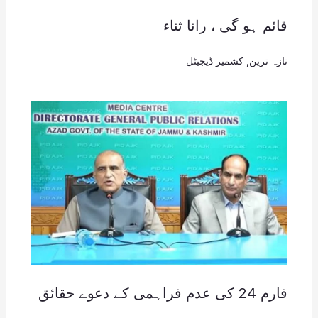
قائم ہو گی ، رانا ثناء
تازہ ترین
,
کشمیر ڈیجیٹل
فارم 24 کی عدم فراہمی کے دعوے حقائق