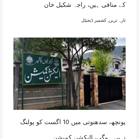
کے منافی ہیں، راجہ شکیل خان
تازہ ترین
,
کشمیر ڈیجیٹل
پونچھ، سدھنوتی میں 10 اگست کو پولنگ
نہیں ہوگی، الیکشن کمیشن