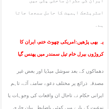
ایران کی مکران ساحلی پٹی میں
اسٹریٹجک اہمیت کا حامل سمجھا جاتا
ہے۔
یہ بھی پڑھیں:
امریکی چھوٹ ختم، ایران کا
کروڑوں بیرل خام تیل سمندر میں پھنس گیا
دھماکوں کے بعد سوشل میڈیا اور بعض غیر
مصدقہ ذرائع پر مختلف دعوے سامنے آئے، تاہم
ایرانی حکام نے تاحال ان واقعات کی وجوہات یا
نوعیت کے بارے میں کوئی باضابطہ بیان جاری