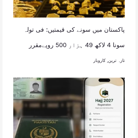
پاکستان میں سونے کی قیمتیں: فی تولہ
سونا 4 لاکھ 49 ہزار 500 روپےمقرر
تازہ ترین
,
کاروبار