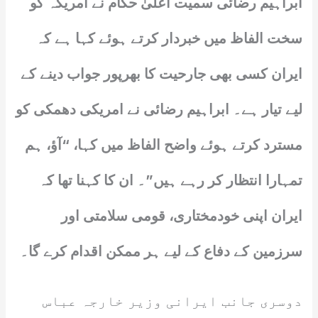
ابراہیم رضائی سمیت اعلیٰ حکام نے امریکہ کو
سخت الفاظ میں خبردار کرتے ہوئے کہا ہے کہ
ایران کسی بھی جارحیت کا بھرپور جواب دینے کے
لیے تیار ہے۔ ابراہیم رضائی نے امریکی دھمکی کو
مسترد کرتے ہوئے واضح الفاظ میں کہا، “آؤ، ہم
تمہارا انتظار کر رہے ہیں”۔ ان کا کہنا تھا کہ
ایران اپنی خودمختاری، قومی سلامتی اور
سرزمین کے دفاع کے لیے ہر ممکن اقدام کرے گا۔
دوسری جانب ایرانی وزیر خارجہ عباس