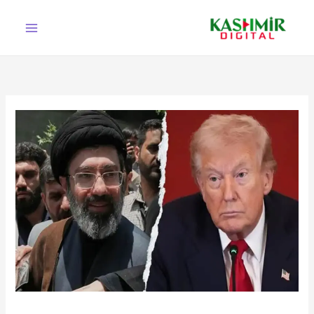
Ski
t
conten