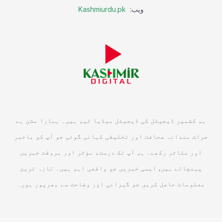
ویب:
Kashmiurdu.pk
ہم کشمیر ڈیجیٹل کی ڈیجیٹل میڈیا ٹیم ہیں۔ ہمارا مشن ہے
جرات مندانہ صحافت اور تخلیقی کہانی گوئی جو آپ کو باخبر
اور متاثر رکھے۔ ہم آپ تک درست، مؤثر اور بروقت خبریں
پہنچاتے ہیں, ایسی خبریں جو واقعی اہم ہیں۔ تازہ ترین
معلومات حاصل کریں جو گہرائی اور وضاحت سے بھرپور ہوں۔