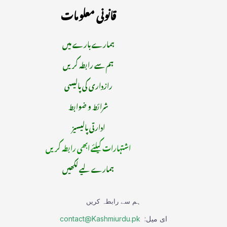
قانونی معلومات
ہمارے بارے میں
ہم سے رابطہ کریں
رازداری کی پالیسی
شرائط و ضوابط
ادارتی پالیسیز
اشتہارات کیلئے ابھی رابطہ کریں
ہمارے لیے لکھیں
ہم سے رابطہ کریں
ای میل:
contact@Kashmiurdu.pk