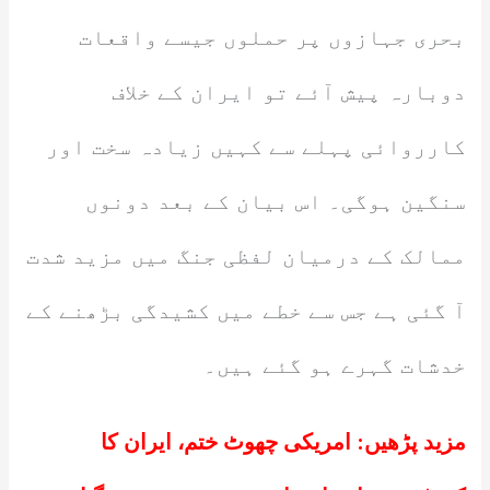
بحری جہازوں پر حملوں جیسے واقعات
دوبارہ پیش آئے تو ایران کے خلاف
کارروائی پہلے سے کہیں زیادہ سخت اور
سنگین ہوگی۔ اس بیان کے بعد دونوں
ممالک کے درمیان لفظی جنگ میں مزید شدت
آ گئی ہے جس سے خطے میں کشیدگی بڑھنے کے
خدشات گہرے ہو گئے ہیں۔
مزید پڑھیں:
امریکی چھوٹ ختم، ایران کا