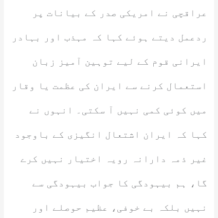
عراقچی نے امریکی صدر کے بیانات پر
ردعمل دیتے ہوئے کہا کہ مہذب اور بہادر
ایرانی قوم کے لیے توہین آمیز زبان
استعمال کرنے سے ایران کی عظمت یا وقار
میں کوئی کمی نہیں آ سکتی۔ انہوں نے
کہا کہ ایران اشتعال انگیزی کے باوجود
غیر ذمہ دارانہ رویہ اختیار نہیں کرے
گا، ہم بیہودگی کا جواب بیہودگی سے
نہیں بلکہ بے خوفی، عظیم حوصلے اور