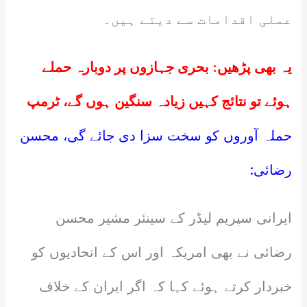
عملی اقدامات سے دیتے ہیں۔
یہ بھی پڑھیں:
بحری جہازوں پر دوبارہ حملے
ہوئے تو نتائج کہیں زیادہ سنگین ہوں گے، ٹرمپ
حملہ آوروں کو سخت سزا دی جائے گی، محسن
رضائی:
ایرانی سپریم لیڈر کے سینئر مشیر محسن
رضائی نے بھی امریکہ اور اس کے اتحادیوں کو
خبردار کرتے ہوئے کہا کہ اگر ایران کے خلاف