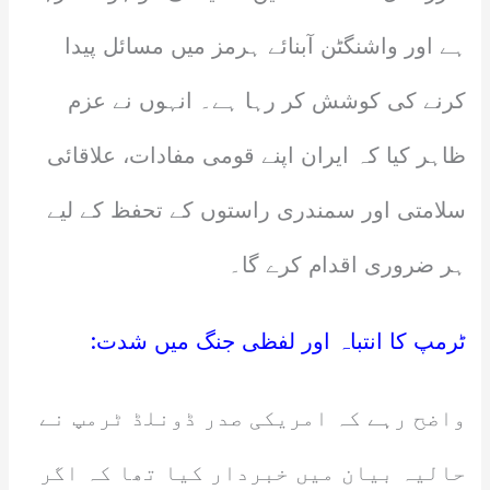
ہے اور واشنگٹن آبنائے ہرمز میں مسائل پیدا
کرنے کی کوشش کر رہا ہے۔ انہوں نے عزم
ظاہر کیا کہ ایران اپنے قومی مفادات، علاقائی
سلامتی اور سمندری راستوں کے تحفظ کے لیے
ہر ضروری اقدام کرے گا۔
ٹرمپ کا انتباہ اور لفظی جنگ میں شدت:
واضح رہے کہ امریکی صدر ڈونلڈ ٹرمپ نے
حالیہ بیان میں خبردار کیا تھا کہ اگر