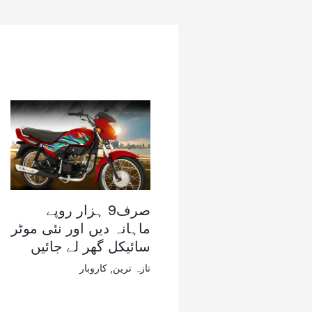
صرف9 ہزار روپے
ماہانہ دیں اور نئی موٹر
سائیکل گھر لے جائیں
تازہ ترین
,
کاروبار