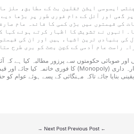
نٹس ایسوسی ایشن ثقلین بٹ کے مطابق، ملز ما
ر گھی اور آئل کے دام فوری طور پر بڑھا دیے 
ت کی قیمتوں میں بڑی کمی کا فائدہ عام صارف
ا۔ انہوں نے تشویش کا اظہار کرتے ہوئے کہا ک
 کی بنیادی ترین اشیاء ہیں اور ان کی قیمتوں
اہ راست عام آدمی کے کچن بجٹ کو بری طرح متا
 اور صوبائی حکومتوں سے پرزور مطالبہ کیا ہے کہ آئ
مالکان کی اس اجارہ داری (Monopoly) کا فوری خاتمہ کی
نی بنایا جائے تاکہ مہنگائی کے پسے ہوئے عوام کو ح
→
Next Post
Previous Post
←