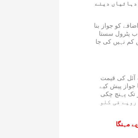
 دہائیاں دینے
افے کو جواز بنا
 اب پٹرول سستا
 کم نہیں کی جا
 آئل کی قیمت
 جواز پیش کیے
اب 610 روپے فی کلو/لیٹر تک پہنچ چکی
۔ اسی طرح مارکیٹ میں درجہ دوم گھی اور آئل کی قیمت بھی 550 روپے فی کلو