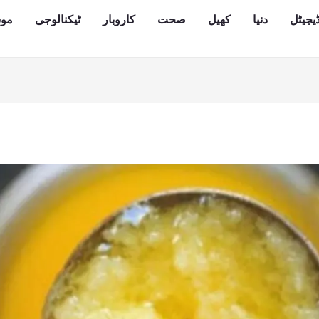
یجیٹل
دنیا
کھیل
صحت
کاروبار
ٹیکنالوجی
مو