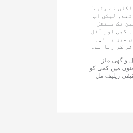
لکان نے پٹرول
تھے، لیکن اب
ین تک منتقل
ہ گھی اور آئل
 میں یہ غیر
ثر کر رہا ہے۔
ل و گھی ملز
ا جائے اور قیمتوں میں کمی کو
قیقی ریلیف مل