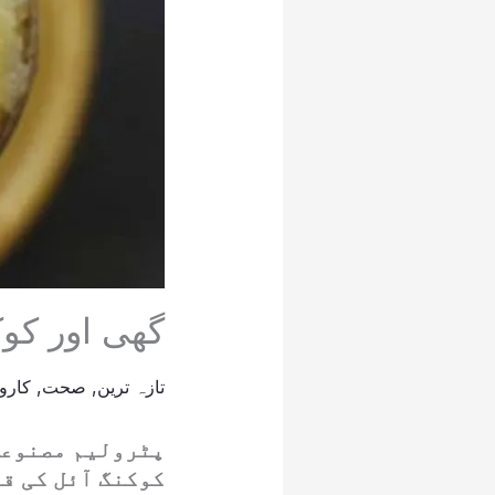
گھی اور کو
تازہ ترین
,
صحت
,
کاروب
پٹرولیم مصنوعا
کوکنگ آئل کی قی