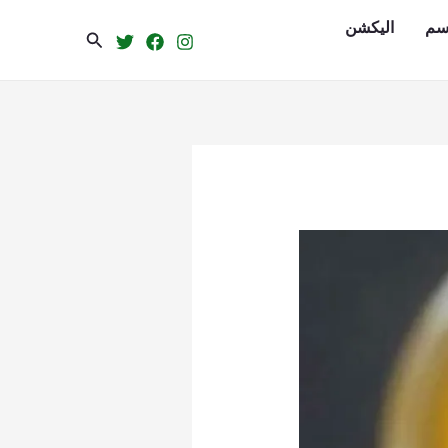
سم
الیکشن
Search