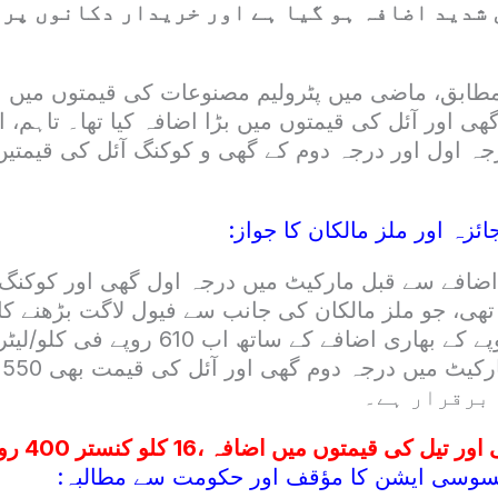
 شدید اضافہ ہو گیا ہے اور خریدار دکانوں پر
مطابق، ماضی میں پٹرولیم مصنوعات کی قیمتوں میں اض
گھی اور آئل کی قیمتوں میں بڑا اضافہ کیا تھا۔ تاہم،
جہ اول اور درجہ دوم کے گھی و کوکنگ آئل کی قیمتیں
ائزہ اور ملز مالکان کا جواز:
اضافے سے قبل مارکیٹ میں درجہ اول گھی اور کوکنگ
لو تھی، جو ملز مالکان کی جانب سے فیول لاگت بڑھنے کا
جانے کے بعد 50 روپے کے بھاری اضافے کے ساتھ 
ہے
 برقرار ہے۔
ر تیل کی قیمتوں میں اضافہ ،16 کلو کنستر 400 روپے مہنگا
یسوسی ایشن کا مؤقف اور حکومت سے مطالبہ: