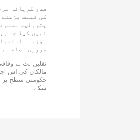
صدر کریانہ مرچ
کی قیمت بڑھنے پ
پٹرولیم مصنوعا
نہیں کیا جا رہ
روزمرہ استعمال
ضروری اضافہ بر
ثقلین بٹ نے وفاقی
حکومتی سطح پر یقی
سکے۔