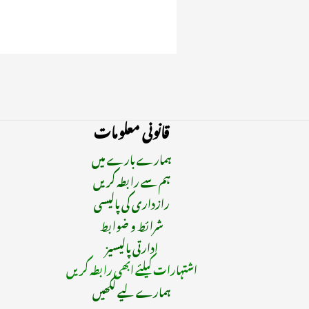
قانونی معلومات
ہمارے بارے میں
ہم سے رابطہ کریں
رازداری کی پالیسی
شرائط و ضوابط
ادارتی پالیسیز
اشتہارات کیلئے ابھی رابطہ کریں
ہمارے لیے لکھیں