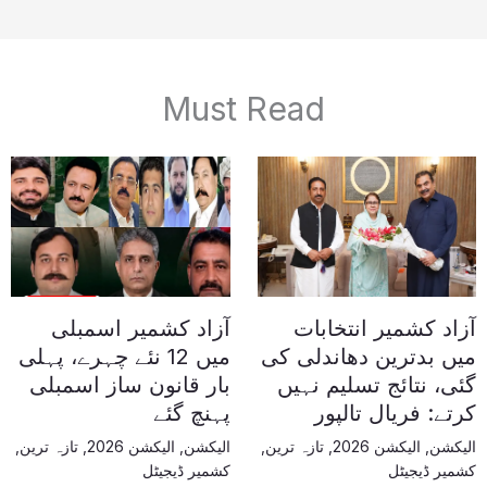
Must Read
آزاد کشمیر انتخابات
آزاد کشمیر اسمبلی
میں بدترین دھاندلی کی
میں 12 نئے چہرے، پہلی
گئی، نتائج تسلیم نہیں
بار قانون ساز اسمبلی
کرتے: فریال تالپور
پہنچ گئے
الیکشن
,
الیکشن 2026
,
تازہ ترین
,
الیکشن
,
الیکشن 2026
,
تازہ ترین
,
کشمیر ڈیجیٹل
کشمیر ڈیجیٹل