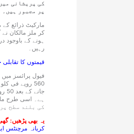
کی پریشانی میں
پر مجبور ہیں۔
مارکیٹ ذرائع کے 
کر ملز مالکان نے 
ہونے کے باوجود در
رہیں۔
قیمتوں کا تقابلی ج
فیول پرائسز میں 
560 روپے فی ک
کی بلند سطح پر
یہ بھی پڑھیں:
گھی او
کریانہ مرچنٹس ا