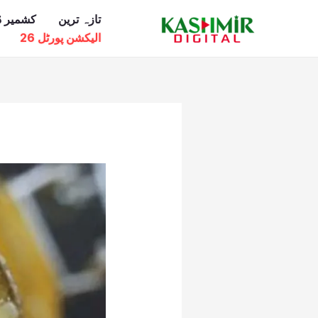
Ski
تازہ ترین
کشمیر ڈ
t
الیکشن پورٹل 26
conten