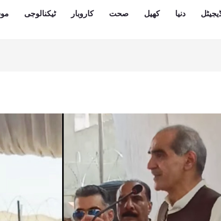
یجیٹل
دنیا
کھیل
صحت
کاروبار
ٹیکنالوجی
مو