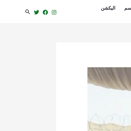
سم
الیکشن
Search