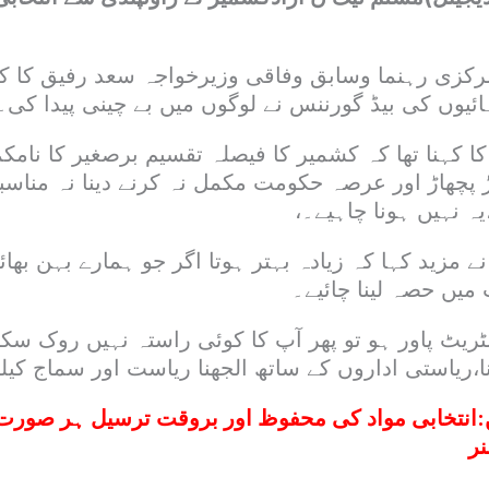
کزی رہنما وسابق وفاقی وزیرخواجہ سعد رفیق کا کہن
ائیوں کی بیڈ گورننس نے لوگوں میں بے چینی پیدا کی۔
 کہنا تھا کہ کشمیر کا فیصلہ تقسیم برصغیر کا نامکم
 پچھاڑ اور عرصہ حکومت مکمل نہ کرنے دینا نہ مناسب
ہ نہیں ہونا چاہیے۔،
 مزید کہا کہ زیادہ بہتر ہوتا اگر جو ہمارے بہن بھا
 میں حصہ لینا چائیے۔
ریٹ پاور ہو تو پھر آپ کا کوئی راستہ نہیں روک سکتا
نا،ریاستی اداروں کے ساتھ الجھنا ریاست اور سماج کی
:
انتخابی مواد کی محفوظ اور بروقت ترسیل ہر صورت یق
ر