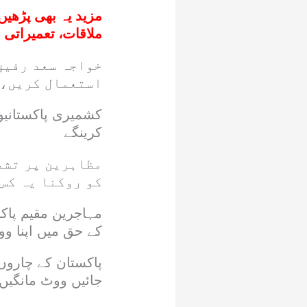
مزید یہ بھی پڑھیں
ملاقات، تعمیراتی 
خواجہ سعد رفیق 
استعمال کریں، 
کشمیری پاکستانیوں
کرینگے
مظاہرین پر تشد
کو روکنا یہ کس
مہاجرین مقیم پاکس
کے حق میں اپنا و
پاکستان کے چاروں
جائیں ووٹ مانگیں،