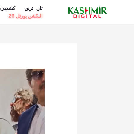
Ski
تازہ ترین
کشمیر ڈ
t
الیکشن پورٹل 26
conten