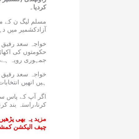
کردیا۔
مسلم لیگ ن کے مر
آزادکشمیر میں دہ
خواجہ سعد رفیق کا
حکومتوں کی اکھاڑ
جمہوری رویہ ہے،ی
خواجہ سعد رفیق نے
ہیں انھیں انتخابات
اگر آپ کے پاس سٹ
کرنا،راستہ بند کر
مزید یہ بھی پڑھیں
چیف الیکشن کمشن