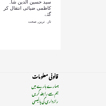
سید حسین الدین شاہ
کاظمی ضیائی انتقال کر
گئے
تازہ ترین
,
صحت
قانونی معلومات
ہمارے بارے میں
ہم سے رابطہ کریں
رازداری کی پالیسی