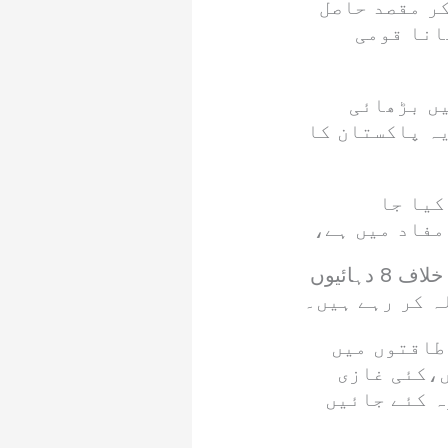
کر مقصد حاصل
انا قومی
یں بڑھائی
ہ پاکستان کا
کیا جا
مفاد میں ہے،
خواجہ سعد رفیق کا کہنا تھا کہ مقبوضہ کشمیر میں لوگ ڈوگرہ راج کے خلاف 8 دہائیوں
طاقتوں میں
ں،کئی غازی
ہ کئے جائیں