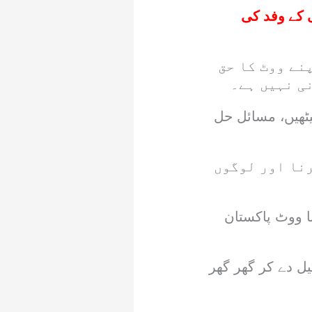
 کے وفد کی
نے ووٹ کا حق
ی نہیں ہے۔
یٹھیں، مسائل حل
نا اور لوگوں
ا ووٹ پاکستان
ل دے کر گھر گھر