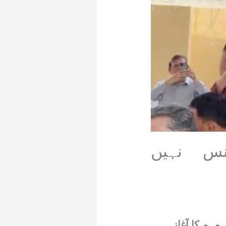
نس نہیں
مہم کا آغاز