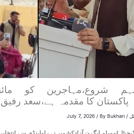
مہم شروع،مہاجرین کو مائ
 پاکستان کا مقدمہ ہے،سعد رفیق
ل
/
Bukhari
/ By
July 7, 2026
یجیٹل)مسلم لیگ ن آزادکشمیر نے راولپنڈی سے انتخابی 