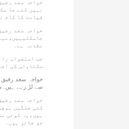
خواجہ سعد رفیق 
نہیں کئے جا سک
قیادت کا کام ن
خواجہ سعد رفیق
جاسکتیہیں،مہاج
مقدمہ ہے۔
جب استصواب رائ
سکتا،اس کی اجا
سے لڑ رہے ہیں۔مقبوضہ کشمیر کے لو
خواجہ سعد رفیق
کئی جنگیں ہوچک
ہیں،یہ کوئی مذ
جو جائز ہوں۔