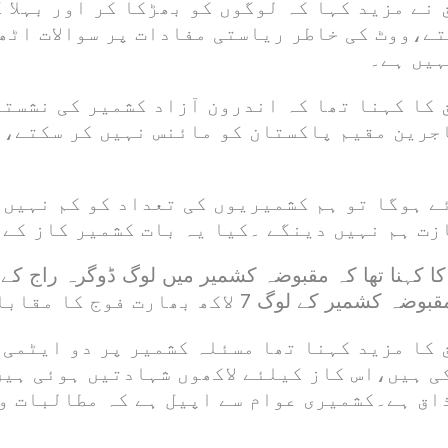
نے مزید کہا کہ لوگوں کو بھڑکا کر اور بہلا 
تے،ووٹ کی خاطر ریاستی مفادات پر سوالات اٹھ
ہیں ہے۔
 کا کہنا تھا کہ اندرون آزاد کشمیر کی نشست
رین مقیم پاکستان کو مائنس نہیں کر سکتے،ی
ے ہوگا تو ہم کشمیریوں کی تعداد کو کم نہیں 
زت ہم نہیں دینگے ۔کیا یہ بات کشمیر کاز کے 
گ 7 لاکھ بھارت فوج کا مقابلہ کر رہے ہیں۔
 کا مزید کہنا تھا مسئلہ کشمیر پر دو ایٹمی 
ی ہیں،اس کاز کیلئے لاکھوں شہادتیں ہوئی ہی
اق ہے۔کشمیری عوام سے اپیل ہے کہ مطالبات و