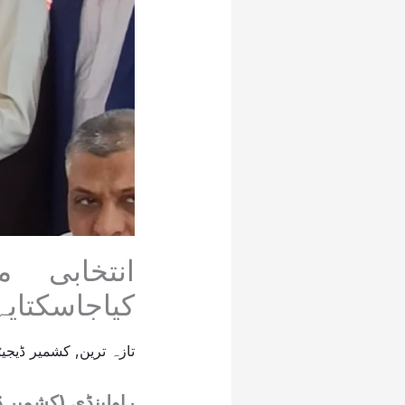
انتخابی 
کیاجاسکتایہ
تازہ ترین
,
کشمیر ڈیجیٹ
راولپنڈی (کشمیر ڈ