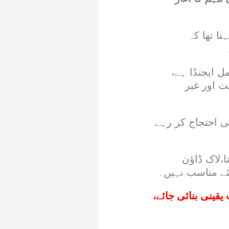
ا تھا کہ
ل ایجنڈا ہے،
ت اور غیر
ئی احتجاج کر رہے
،لاک ڈاؤن
لئے مناسب نہیں۔
ینی بنائی جائے،