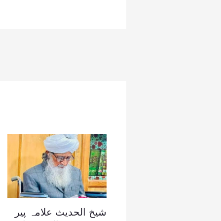
شیخ الحدیث علامہ پیر