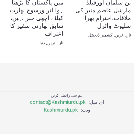
بن سلمان اورفیلڈ
میں پاکستان کا بڑھتا
مارشل عاصم منیر کی
ہوا اثر ورسوخ بھارت
ملاقات،احترام بھرا
کیلئے اچھی خبر نہیں،
سلیوٹ وائرل
سابق بھارتی سفیر کا
اعتراف
تازہ ترین
,
کشمیر ڈیجیٹل
تازہ ترین
,
دنیا
ہم سے رابطہ کریں
ای میل:
contact@Kashmiurdu.pk
ویب:
Kashmiurdu.pk