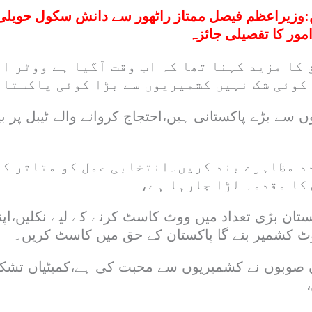
:
وزیراعظم فیصل ممتاز راٹھور سے دانش سکول حویلی
امور کا تفصیلی جائزہ
کا مزید کہنا تھا کہ اب وقت آگیا ہے ووٹر اپ
کوئی شک نہیں کشمیریوں سے بڑا کوئی پاکستان
 سے بڑے پاکستانی ہیں،احتجاج کروانے والے ٹیبل پر ب
د مظاہرے بند کریں۔انتخابی عمل کو متاثر کر
 کا مقدمہ لڑا جارہا ہے،
تان بڑی تعداد میں ووٹ کاسٹ کرنے کے لیے نکلیں،اپن
وٹ کشمیر بنے گا پاکستان کے حق میں کاسٹ کریں۔
 صوبوں نے کشمیریوں سے محبت کی ہے،کمیٹیاں تشکی