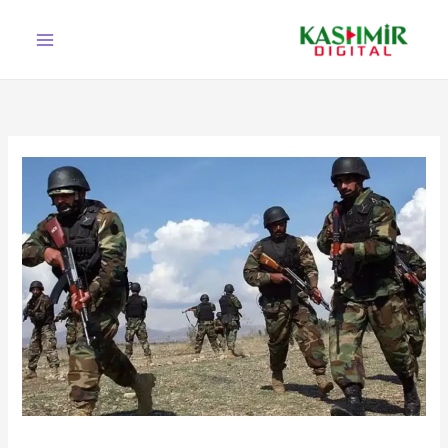
Ski
t
conten