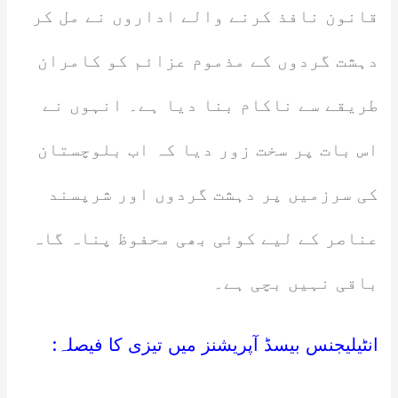
قانون نافذ کرنے والے اداروں نے مل کر
دہشت گردوں کے مذموم عزائم کو کامران
طریقے سے ناکام بنا دیا ہے۔ انہوں نے
اس بات پر سخت زور دیا کہ اب بلوچستان
کی سرزمیں پر دہشت گردوں اور شرپسند
عناصر کے لیے کوئی بھی محفوظ پناہ گاہ
باقی نہیں بچی ہے۔
انٹیلیجنس بیسڈ آپریشنز میں تیزی کا فیصلہ: