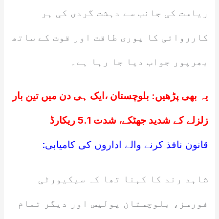
ریاست کی جانب سے دہشت گردی کی ہر
کارروائی کا پوری طاقت اور قوت کے ساتھ
بھرپور جواب دیا جا رہا ہے۔
یہ بھی پڑھیں:
بلوچستان ،ایک ہی دن میں تین بار
زلزلے کے شدید جھٹکے، شدت 5.1 ریکارڈ
قانون نافذ کرنے والے اداروں کی کامیابی:
شاہد رند کا کہنا تھا کہ سیکیورٹی
فورسز، بلوچستان پولیس اور دیگر تمام