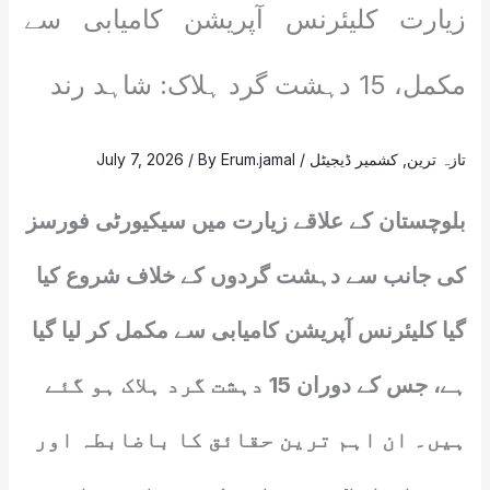
زیارت کلیئرنس آپریشن کامیابی سے
مکمل، 15 دہشت گرد ہلاک: شاہد رند
تازہ ترین
,
کشمیر ڈیجیٹل
/
Erum.jamal
/ By
July 7, 2026
بلوچستان کے علاقے زیارت میں سیکیورٹی فورسز
کی جانب سے دہشت گردوں کے خلاف شروع کیا
گیا کلیئرنس آپریشن کامیابی سے مکمل کر لیا گیا
ہے، جس کے دوران 15 دہشت گرد ہلاک ہو گئے
ہیں۔ ان اہم ترین حقائق کا باضابطہ اور