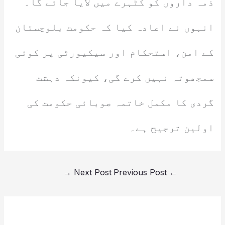
ذمہ داروں کو کٹہرے میں لایا جائے گا۔
انہوں نے اعادہ کیا کہ حکومت بلوچستان
کے امن، استحکام اور سیکیورٹی پر کوئی
سمجھوتہ نہیں کرے گی، کیونکہ دہشت
گردی کا مکمل خاتمہ صوبائی حکومت کی
اولین ترجیح ہے۔
→
Next Post
Previous Post
←