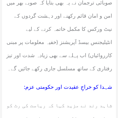
صوبائی ترجمان نے یہ بھی بتایا کہ صوبے بھر میں
امن و امان قائم رکھنے اور دہشت گردوں کے
نیٹ ورکس کا مکمل خاتمہ کرنے کے لیے
انٹیلیجنس بیسڈ آپریشنز (خفیہ معلومات پر مبنی
کارروائیاں) اب پہلے سے بھی زیادہ شدت اور تیز
رفتاری کے ساتھ مسلسل جاری رکھے جائیں گے۔
شہدا کو خراجِ عقیدت اور حکومتی عزم:
شاہد رند نے مزید کہا کہ ریاست کی رٹ کو