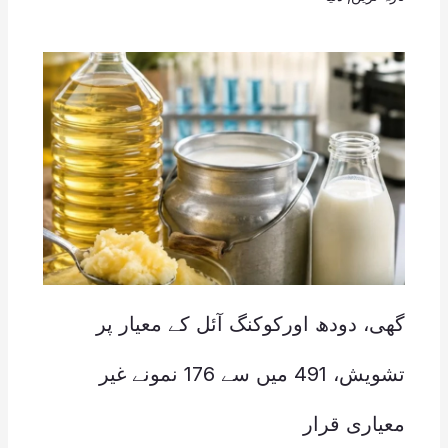
گھی، دودھ اورکوکنگ آئل کے معیار پر
تشویش، 491 میں سے 176 نمونے غیر
معیاری قرار