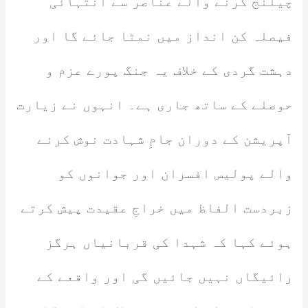
چیلنج کرنے والے عناصر سے انتہائی
فیصلہ کن انداز میں نمٹا جائے گا اور
دہشت گردی کے خلاف یہ جنگ پورے عزم و
حوصلے کے ساتھ جاری ہے۔ انہوں نے زیارت
آپریشن کے دوران جامِ شہادت نوش کرنے
والے پولیس افسران اور جوانوں کو
زبردست الفاظ میں خراجِ عقیدت پیش کرتے
ہوئے کہا کہ شہدا کی قربانیاں ہرگز
رائیگاں نہیں جائیں گی اور واقعے کے