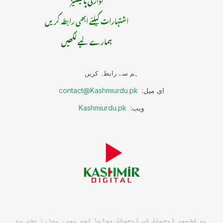
اشتہارات کیلئے ابھی رابطہ کریں
ہمارے لیے لکھیں
ہم سے رابطہ کریں
ای میل:
contact@Kashmiurdu.pk
ویب:
Kashmiurdu.pk
ہم کشمیر ڈیجیٹل کی ڈیجیٹل میڈیا ٹیم ہیں۔ ہمارا مشن ہے