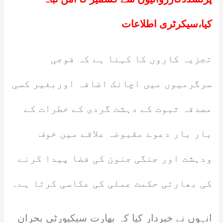
کیا،سیکرٹری اطلاعات
تجزیہ کاروں کا کہنا ہے کہ فوجی
سرگرمیوں میں اچانک اضافہ اوربغیر کسی
مصدقہ ثبوت کے دہشت گردی کے خطرات کے
بار بار دعوے مقبوضہ علاقے میں خوف
ودہشت اور جنگی جنون کی فضا پیدا کرنے
کی بھارتی حکمت عملی کی عکاسی کرتا ہے۔
انہوں نے خبردار کیا کہ بھارت سیکیورٹی بحران