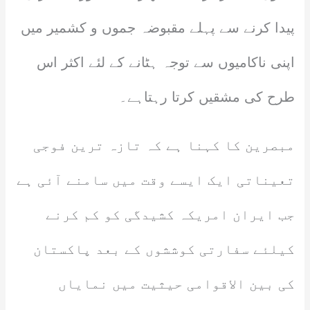
پیدا کرنے سے پہلے مقبوضہ جموں و کشمیر میں
اپنی ناکامیوں سے توجہ ہٹانے کے لئے اکثر اس
طرح کی مشقیں کرتا رہتاہے۔
مبصرین کا کہنا ہے کہ تازہ ترین فوجی
تعیناتی ایک ایسے وقت میں سامنے آئی ہے
جب ایران امریکہ کشیدگی کو کم کرنے
کیلئے سفارتی کوششوں کے بعد پاکستان
کی بین الاقوامی حیثیت میں نمایاں