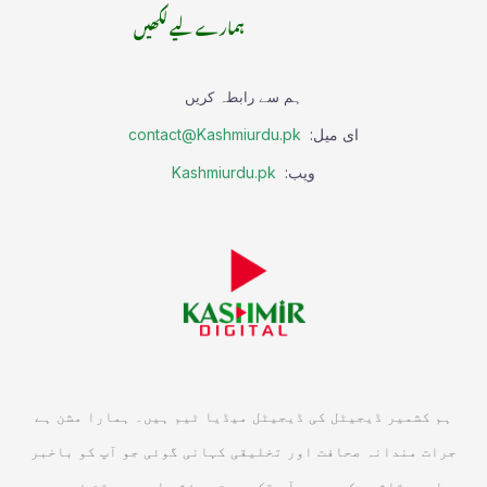
ہمارے لیے لکھیں
ہم سے رابطہ کریں
ای میل:
contact@Kashmiurdu.pk
ویب:
Kashmiurdu.pk
ہم کشمیر ڈیجیٹل کی ڈیجیٹل میڈیا ٹیم ہیں۔ ہمارا مشن ہے
جرات مندانہ صحافت اور تخلیقی کہانی گوئی جو آپ کو باخبر
اور متاثر رکھے۔ ہم آپ تک درست، مؤثر اور بروقت خبریں