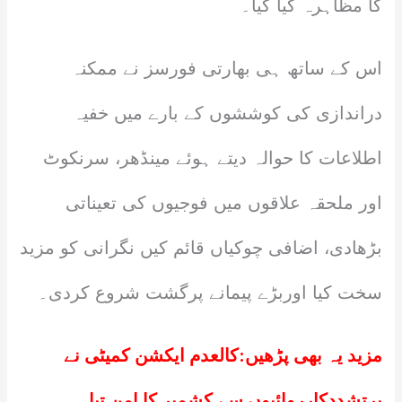
کا مظاہرہ کیا گیا۔
اس کے ساتھ ہی بھارتی فورسز نے ممکنہ
دراندازی کی کوششوں کے بارے میں خفیہ
اطلاعات کا حوالہ دیتے ہوئے مینڈھر، سرنکوٹ
اور ملحقہ علاقوں میں فوجیوں کی تعیناتی
بڑھادی، اضافی چوکیاں قائم کیں نگرانی کو مزید
سخت کیا اوربڑے پیمانے پرگشت شروع کردی۔
مزید یہ بھی پڑھیں:
کالعدم ایکشن کمیٹی نے
پرتشددکارروائیوں سے کشمیر کا امن تباہ