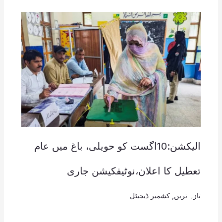
الیکشن:10اگست کو حویلی، باغ میں عام
تعطیل کا اعلان،نوٹیفکیشن جاری
تازہ ترین
,
کشمیر ڈیجیٹل