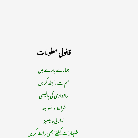
قانونی معلومات
ہمارے بارے میں
ہم سے رابطہ کریں
رازداری کی پالیسی
شرائط و ضوابط
ادارتی پالیسیز
اشتہارات کیلئے ابھی رابطہ کریں