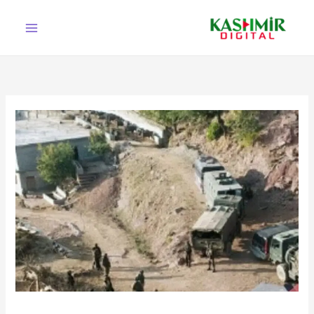
Ski
t
conten