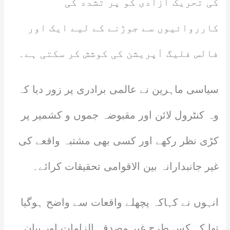
کی تحریک آزادی کو پر تشدد کی
کارروائیوں سے جوڑنے کے لیے ایک اور
فالس فلیگ آپریشن کی کوشش کر سکتی ہے۔
سیاسی ماہرین نے عالمی برادری پر زور دیا کہ
وہ کنٹرول لائن اور مقبوضہ جموں و کشمیر پر
کڑی نظر رکھے اور کسی بھی مشتبہ واقعے کی
غیر جانبدارانہ بین الاقوامی تحقیقات کرائے۔
انہوں نے کہاکہ پچھلے واقعات سے واضح ہوگیا
تھا کہ کس طرح غیر مصدقہ الزامات اور بیان