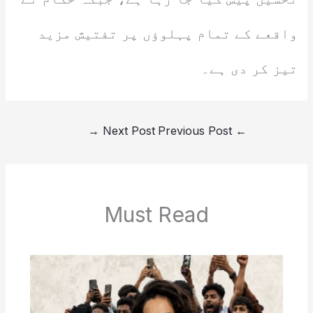
واقعے کے تمام پہلوؤں پر تفتیش مزید
تیز کر دی ہے۔
→
Next Post
Previous Post
←
Must Read