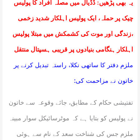
یہ بھی پڑھیں:
ڈڈیال میں مصلہ افراد کا پولیس
چیک پر حملہ، ایک پولیس اہلکار شدید زخمی
،زندگی اور موت کی کشمکش میں مبتلا پولیس
اہلکار ہنگامی بنیادوں پر قریبی ہسپتال منتقل
ملزم دفتر کا ساتھی نکلا، راستہ تبدیل کرنے پر
خاتون نے مزاحمت کی:
تفتیشی حکام کے مطابق، جائے وقوعہ سے خاتون
نے پولیس کو بتایا ہے کہ موٹرسائیکل سوار مبینہ
ملزم جس کی شناخت سعد کے نام سے ہوئی