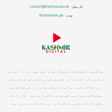
ای میل:
contact@Kashmiurdu.pk
ویب:
Kashmiurdu.pk
ہم کشمیر ڈیجیٹل کی ڈیجیٹل میڈیا ٹیم ہیں۔ ہمارا مشن ہے
جرات مندانہ صحافت اور تخلیقی کہانی گوئی جو آپ کو باخبر
اور متاثر رکھے۔ ہم آپ تک درست، مؤثر اور بروقت خبریں
پہنچاتے ہیں, ایسی خبریں جو واقعی اہم ہیں۔ تازہ ترین
معلومات حاصل کریں جو گہرائی اور وضاحت سے بھرپور ہوں۔