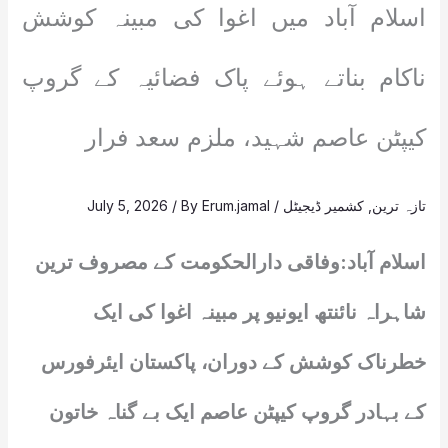
اسلام آباد میں اغوا کی مبینہ کوشش
ناکام بناتے ہوئے پاک فضائیہ کے گروپ
کیپٹن عاصم شہید، ملزم سعد فرار
تازہ ترین
,
کشمیر ڈیجیٹل
/
Erum.jamal
/ By
July 5, 2026
اسلام آباد:وفاقی دارالحکومت کے مصروف ترین
شاہراہ نائنتھ ایونیو پر مبینہ اغوا کی ایک
خطرناک کوشش کے دوران، پاکستان ایئرفورس
کے بہادر گروپ کیپٹن عاصم ایک بے گناہ خاتون