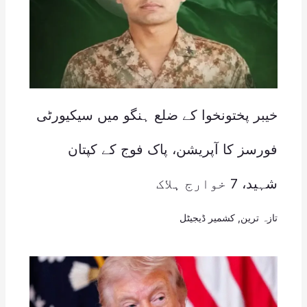
خیبر پختونخوا کے ضلع ہنگو میں سیکیورٹی
فورسز کا آپریشن، پاک فوج کے کپتان
شہید، 7 خوارج ہلاک
تازہ ترین
,
کشمیر ڈیجیٹل