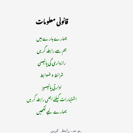
قانونی معلومات
ہمارے بارے میں
ہم سے رابطہ کریں
رازداری کی پالیسی
شرائط و ضوابط
ادارتی پالیسیز
اشتہارات کیلئے ابھی رابطہ کریں
ہمارے لیے لکھیں
ہم سے رابطہ کریں