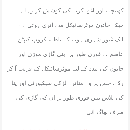
کھینچنے اور اغوا کرنے کی کوشش کر رہا ہے
جبکہ خاتون موٹرسائیکل سے اتری ہوئی ہے۔
ایک غیور شہری ہونے کے ناطے، گروپ کیپٹن
عاصم نے فوری طور پر اپنی گاڑی موڑی اور
خاتون کی مدد کے لیے موٹرسائیکل کے قریب آ کر
رکے، جس پر وہ متاثرہ لڑکی سیکیورٹی اور پناہ
کی تلاش میں فوری طور پر ان کی گاڑی کی
طرف بھاگ آئی۔