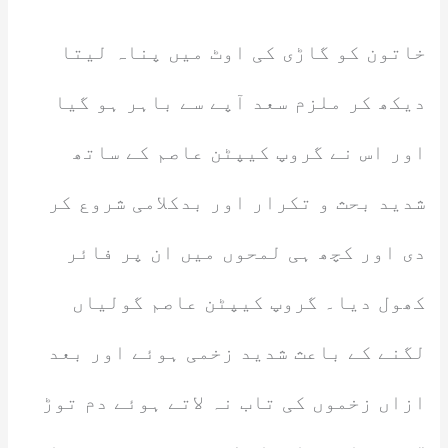
خاتون کو گاڑی کی اوٹ میں پناہ لیتا
دیکھ کر ملزم سعد آپے سے باہر ہو گیا
اور اس نے گروپ کیپٹن عاصم کے ساتھ
شدید بحث و تکرار اور بدکلامی شروع کر
دی اور کچھ ہی لمحوں میں ان پر فائر
کھول دیا۔ گروپ کیپٹن عاصم گولیاں
لگنے کے باعث شدید زخمی ہوئے اور بعد
ازاں زخموں کی تاب نہ لاتے ہوئے دم توڑ