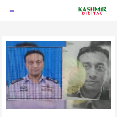
Ski
t
conten