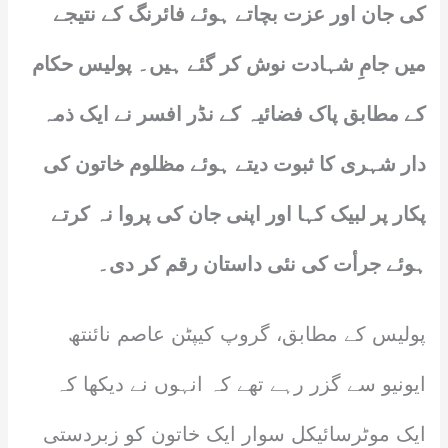
کی جان اور عزت بچاتے ہوئے فائرنگ کے نتیجے
میں جامِ شہادت نوش کر گئے ہیں۔ پولیس حکام
کے مطابق پاک فضائیہ کے نڈر افسر نے ایک ذمہ
دار شہری کا ثبوت دیتے ہوئے مظلوم خاتون کی
پکار پر لبیک کہا اور اپنی جان کی پروا نہ کرتے
ہوئے جرأت کی نئی داستان رقم کر دی۔
پولیس کے مطابق، گروپ کیپٹن عاصم نائنتھ
ایونیو سے گزر رہے تھے کہ انہوں نے دیکھا کہ
ایک موٹرسائیکل سوار ایک خاتون کو زبردستی