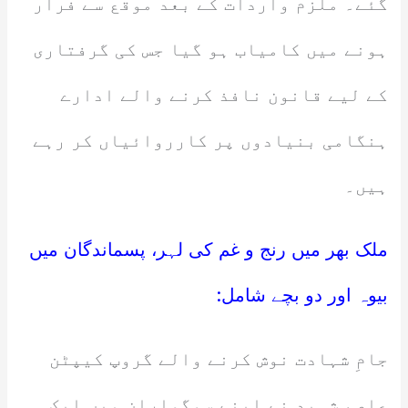
گئے۔ ملزم واردات کے بعد موقع سے فرار
ہونے میں کامیاب ہو گیا جس کی گرفتاری
کے لیے قانون نافذ کرنے والے ادارے
ہنگامی بنیادوں پر کارروائیاں کر رہے
ہیں۔
ملک بھر میں رنج و غم کی لہر، پسماندگان میں
بیوہ اور دو بچے شامل:
جامِ شہادت نوش کرنے والے گروپ کیپٹن
عاصم شہید نے اپنے سوگواران میں ایک