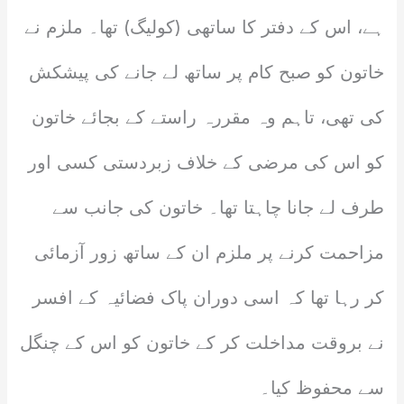
ہے، اس کے دفتر کا ساتھی (کولیگ) تھا۔ ملزم نے
خاتون کو صبح کام پر ساتھ لے جانے کی پیشکش
کی تھی، تاہم وہ مقررہ راستے کے بجائے خاتون
کو اس کی مرضی کے خلاف زبردستی کسی اور
طرف لے جانا چاہتا تھا۔ خاتون کی جانب سے
مزاحمت کرنے پر ملزم ان کے ساتھ زور آزمائی
کر رہا تھا کہ اسی دوران پاک فضائیہ کے افسر
نے بروقت مداخلت کر کے خاتون کو اس کے چنگل
سے محفوظ کیا۔