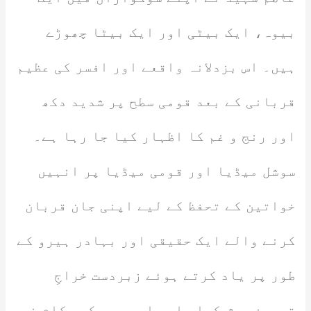
بیوہ، ایک بیٹی اور ایک بیٹا چھوڑے
ہیں۔ اس بزدلانہ واقعے اور افسر کی عظیم
قربانی کے بعد قومی سطح پر شدید دکھ
اور رنج و غم کا اظہار کیا جا رہا ہے۔
سوشل میڈیا اور قومی میڈیا پر انہیں
خواتین کے تحفظ کے لیے اپنی جان قربان
کرنے والے ایک حقیقی اور بہادر ہیرو کے
طور پر یاد کرتے ہوئے زبردست خراجِ
تحسین پیش کیا جا رہا ہے، جبکہ حکام نے