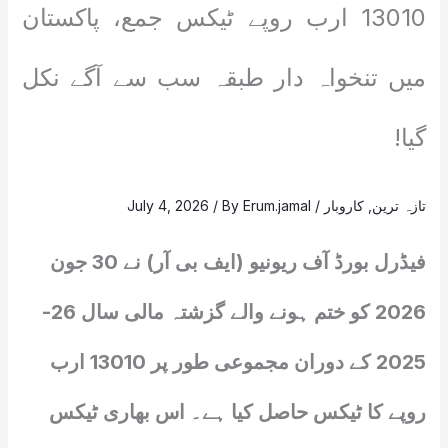
13010 ارب روپے ٹیکس جمع، پاکستان
میں تنخواہ دار طبقہ سب سے آگے نکل
گیا!
تازہ ترین
,
کاروبار
/
Erum.jamal
/ By
July 4, 2026
فیڈرل بورڈ آف ریونیو (ایف بی آر) نے 30 جون
2026 کو ختم ہونے والے گزشتہ مالی سال 26-
2025 کے دوران مجموعی طور پر 13010 ارب
روپے کا ٹیکس حاصل کیا ہے۔ اس بھاری ٹیکس