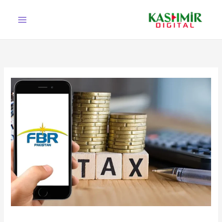
Ski
t
conten