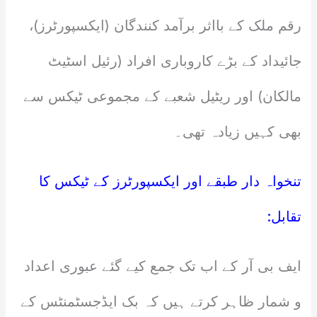
رقم ملک کے بااثر برآمد کنندگان (ایکسپورٹرز)،
جائیداد کے بڑے کاروباری افراد (رئیل اسٹیٹ
مالکان) اور ریٹیل شعبے کے مجموعی ٹیکس سے
بھی کہیں زیادہ تھی۔
تنخواہ دار طبقے اور ایکسپورٹرز کے ٹیکس کا
تقابل:
ایف بی آر کے اب تک جمع کیے گئے عبوری اعداد
و شمار ظاہر کرتے ہیں کہ بک ایڈجسٹمنٹس کے