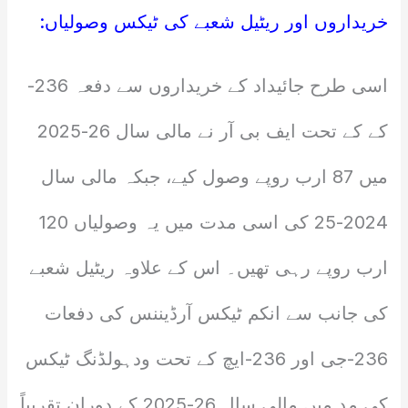
خریداروں اور ریٹیل شعبے کی ٹیکس وصولیاں:
اسی طرح جائیداد کے خریداروں سے دفعہ 236-
کے کے تحت ایف بی آر نے مالی سال 26-2025
میں 87 ارب روپے وصول کیے، جبکہ مالی سال
2024-25 کی اسی مدت میں یہ وصولیاں 120
ارب روپے رہی تھیں۔ اس کے علاوہ ریٹیل شعبے
کی جانب سے انکم ٹیکس آرڈیننس کی دفعات
236-جی اور 236-ایچ کے تحت ودہولڈنگ ٹیکس
کی مد میں مالی سال 26-2025 کے دوران تقریباً