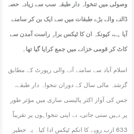
وصولی میں تنخواہ دار طبقہ سب سے زیادہ حصہ
ڈالنے والے بڑے طبقات میں سے ایک بن کر سامنے
آیا ہے، کیونکہ ان کا ٹیکس براہِ راست آمدن سے
کاٹ کر قومی خزانے میں جمع کرایا گیا تھا۔
اسلام آباد سے سامنے آنے والی رپورٹ کے مطابق
گزشتہ مالی سال کے دوران تنخواہ دار طبقے،
جس کی آواز اکثر پالیسی سازی میں مؤثر طور
پر نہیں سنی جاتی، نے اپنی تنخواہوں پر تقریباً
633 ارب روپے کا انکم ٹیکس ادا کیا۔ یہ خطیر