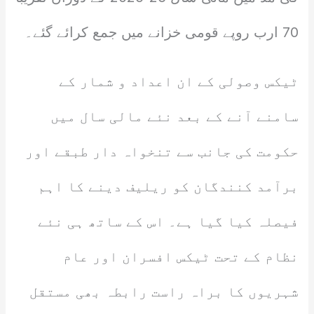
70 ارب روپے قومی خزانے میں جمع کرائے گئے۔
ٹیکس وصولی کے ان اعداد و شمار کے
سامنے آنے کے بعد نئے مالی سال میں
حکومت کی جانب سے تنخواہ دار طبقے اور
برآمد کنندگان کو ریلیف دینے کا اہم
فیصلہ کیا گیا ہے۔ اس کے ساتھ ہی نئے
نظام کے تحت ٹیکس افسران اور عام
شہریوں کا براہ راست رابطہ بھی مستقل