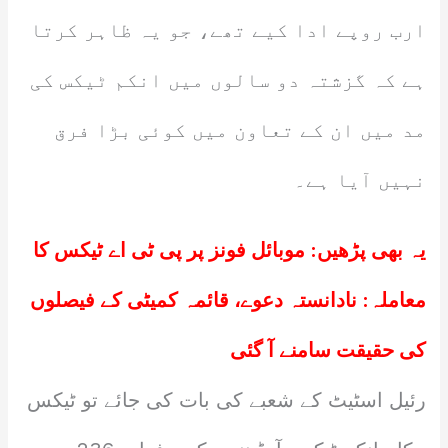
ارب روپے ادا کیے تھے، جو یہ ظاہر کرتا
ہے کہ گزشتہ دو سالوں میں انکم ٹیکس کی
مد میں ان کے تعاون میں کوئی بڑا فرق
نہیں آیا ہے۔
یہ بھی پڑھیں:
موبائل فونز پر پی ٹی اے ٹیکس کا
معاملہ: نادانستہ دعوے، قائمہ کمیٹی کے فیصلوں
کی حقیقت سامنے آ گئی
رئیل اسٹیٹ کے شعبے کی بات کی جائے تو ٹیکس