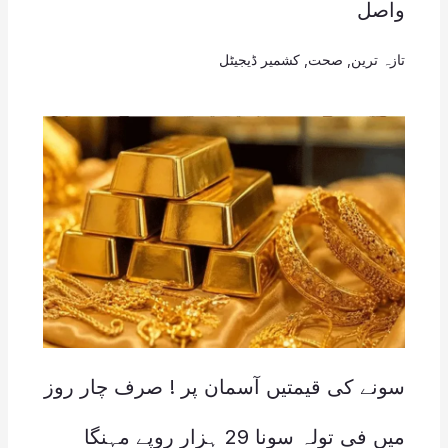
واصل
تازہ ترین
,
صحت
,
کشمیر ڈیجیٹل
سونے کی قیمتیں آسمان پر ! صرف چار روز
میں فی تولہ سونا 29 ہزار روپے مہنگا