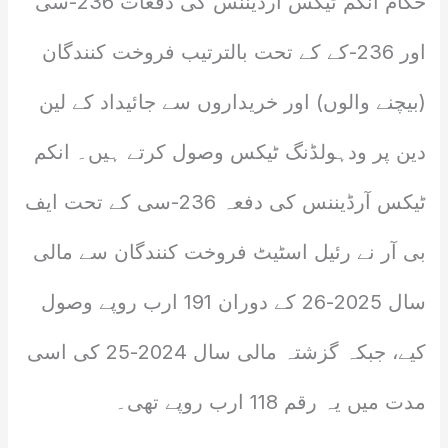
حکام انکم ٹیکس آرڈیننس کی دفعات 236-سی
اور 236-کے کے تحت بالترتیب فروخت کنندگان
(بیچنے والوں) اور خریداروں سے جائیداد کے لین
دین پر ودہولڈنگ ٹیکس وصول کرتے ہیں۔ انکم
ٹیکس آرڈیننس کی دفعہ 236-سی کے تحت ایف
بی آر نے رئیل اسٹیٹ فروخت کنندگان سے مالی
سال 2025-26 کے دوران 191 ارب روپے وصول
کیے، جبکہ گزشتہ مالی سال 2024-25 کی اسی
مدت میں یہ رقم 118 ارب روپے تھی۔