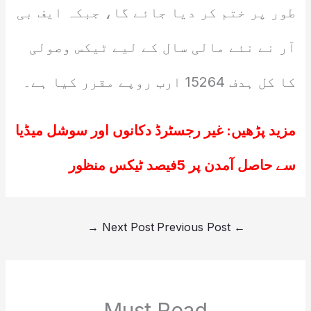
طور پر ختم کر دیا جائے گا، جبکہ ایف بی
آر نے نئے مالی سال کے لیے ٹیکس وصولی
کا کل ہدف 15264 ارب روپے مقرر کیا ہے۔
مزید پڑھیں:
غیر رجسٹرڈ دکانوں اور سوشل میڈیا
سے حاصل آمدن پر 5فیصد ٹیکس منظور
→
Next Post
Previous Post
←
Must Read