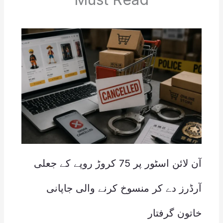
آن لائن اسٹور پر 75 کروڑ روپے کے جعلی
آرڈرز دے کر منسوخ کرنے والی جاپانی
خاتون گرفتار