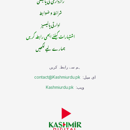
رازداری کی پالیسی
شرائط و ضوابط
ادارتی پالیسیز
اشتہارات کیلئے ابھی رابطہ کریں
ہمارے لیے لکھیں
ہم سے رابطہ کریں
ای میل:
contact@Kashmiurdu.pk
ویب:
Kashmiurdu.pk