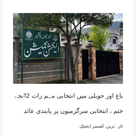
باغ اور حویلی میں انتخابی مہم رات 12بجے
ختم ، انتخابی سرگرمیوں پر پابندی عائد
تازہ ترین
,
کشمیر ڈیجیٹل