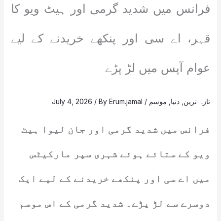
فرانس میں شدید گرمی اور ہیٹ ویو کا
قہر، اے سی اور پنکھے خریدنے کے لیے
عوام آپس میں لڑ پڑے
تازہ ترین
,
دنیا
,
موسم
/
Erum.jamal
/ By
July 4, 2026
فرانس میں شدید گرمی اور جان لیوا ہیٹ
ویو کے ستائے ہوئے شہری سپر مارکیٹس
میں اے سی اور پنکھے خریدنے کے لیے ایک
دوسرے سے لڑ پڑے۔ شدید گرمی کے اس موسم