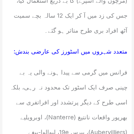
(مرچوں والے اسپرے) کا بے دریغ استعمال کیا،
جس کی زد میں آ کر ایک 12 سالہ بچے سمیت
آٹھ افراد بری طرح متاثر ہو گئے۔
متعدد شہروں میں اسٹورز کی عارضی بندش:
فرانس میں گرمی سے پیدا ہونے والی یہ بے
چینی صرف ایک اسٹور تک محدود نہ رہی، بلکہ
اسی طرح کے دیگر پرتشدد اور افراتفری سے
بھرپور واقعات نانتیغ (Nanterre)، اوبرویلیے
(Aubervilliers)، پیرس 19e، لیوالوا-پیغے