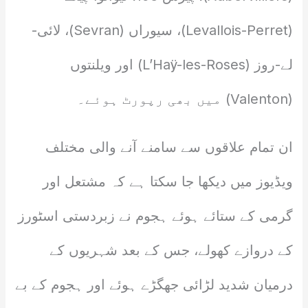
(Levallois-Perret)، سیوراں (Sevran)، لائی-
لے-روز (L’Haÿ-les-Roses) اور ویلنتوں
(Valenton) میں بھی رپورٹ ہوئے۔
ان تمام علاقوں سے سامنے آنے والی مختلف
ویڈیوز میں دیکھا جا سکتا ہے کہ مشتعل اور
گرمی کے ستائے ہوئے ہجوم نے زبردستی اسٹورز
کے دروازے کھولے، جس کے بعد شہریوں کے
درمیان شدید لڑائی جھگڑے ہوئے اور ہجوم کے بے