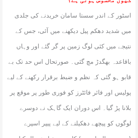
کیوں محسوس ہوتی ہے؟
اسٹور کے اندر سستا سامان خریدنے کی جلدی
میں شدید دھکم پیل دیکھنے میں آئی، جس کے
نتیجے میں کئی لوگ زمین پر گر گئے اور وہاں
باقاعدہ بھگدڑ مچ گئی۔ صورتحال اس حد تک بے
قابو ہو گئی کہ نظم و ضبط برقرار رکھنے کے لیے
پولیس اور فائر فائٹرز کو فوری طور پر موقع پر
بلانا پڑ گیا۔ اس دوران ایک گاہک نے دوسرے
لوگوں کو پیچھے دھکیلنے کے لیے پیپر اسپرے