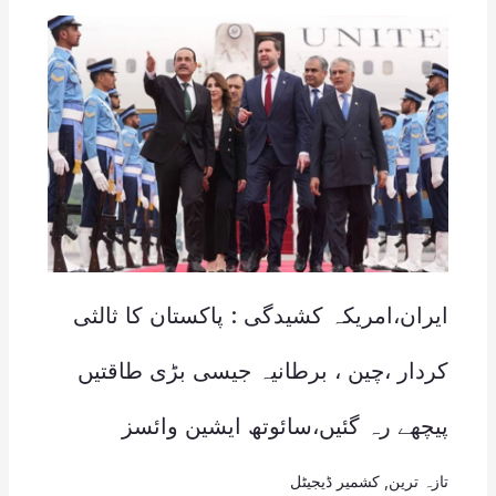
ایران،امریکہ کشیدگی : پاکستان کا ثالثی
کردار ،چین ، برطانیہ جیسی بڑی طاقتیں
پیچھے رہ گئیں،سائوتھ ایشین وائسز
تازہ ترین
,
کشمیر ڈیجیٹل