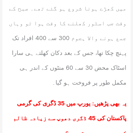
میں کھڑے ہونا شروع ہو گئے تھے۔ صبح کے
وقت جب اسٹور کھلنے کا وقت ہوا تو وہاں
جمع ہونے والا ہجوم 300 سے 400 افراد تک
پہنچ چکا تھا، جس کے بعد دکان کھلتے ہی سارا
اسٹاک محض 30 سے 60 منٹوں کے اندر ہی
مکمل طور پر فروخت ہو گیا۔
یہ بھی پڑھیں:
یورپ میں 35 ڈگری کی گرمی
پاکستان کی 45 ڈگری دھوپ سے زیادہ ظالم