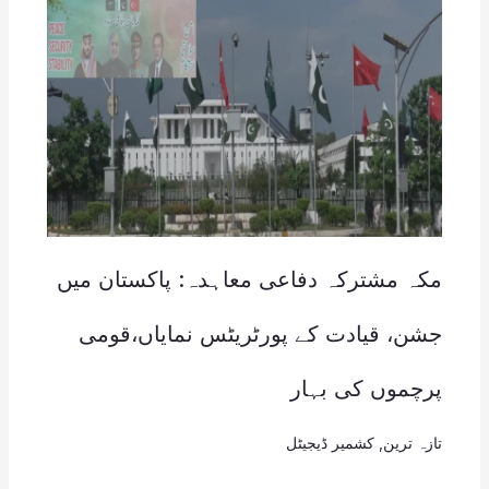
مکہ مشترکہ دفاعی معاہدہ: پاکستان میں
جشن، قیادت کے پورٹریٹس نمایاں،قومی
پرچموں کی بہار
تازہ ترین
,
کشمیر ڈیجیٹل