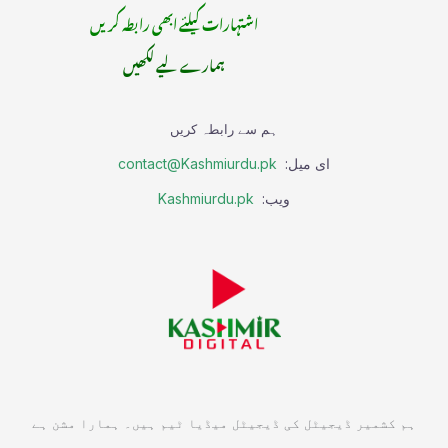
اشتہارات کیلئے ابھی رابطہ کریں
ہمارے لیے لکھیں
ہم سے رابطہ کریں
ای میل:
contact@Kashmiurdu.pk
ویب:
Kashmiurdu.pk
ہم کشمیر ڈیجیٹل کی ڈیجیٹل میڈیا ٹیم ہیں۔ ہمارا مشن ہے