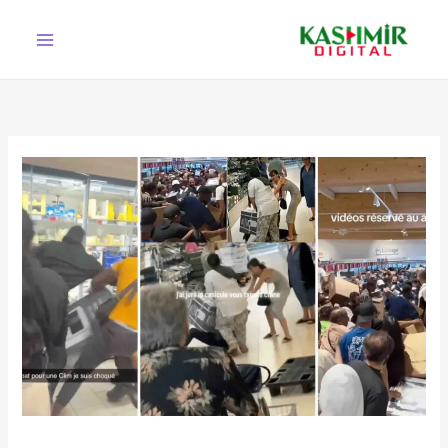
Ski
t
conten