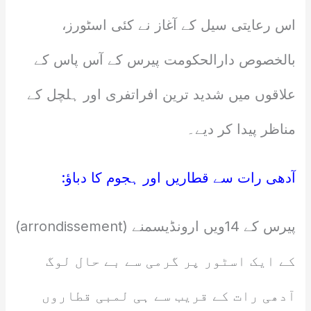
اس رعایتی سیل کے آغاز نے کئی اسٹورز،
بالخصوص دارالحکومت پیرس کے آس پاس کے
علاقوں میں شدید ترین افراتفری اور ہلچل کے
مناظر پیدا کر دیے۔
آدھی رات سے قطاریں اور ہجوم کا دباؤ:
پیرس کے 14ویں ارونڈیسمنے (arrondissement)
کے ایک اسٹور پر گرمی سے بے حال لوگ
آدھی رات کے قریب سے ہی لمبی قطاروں