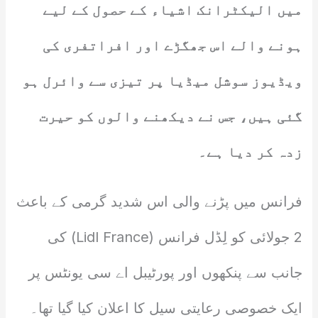
میں الیکٹرانک اشیاء کے حصول کے لیے
ہونے والے اس جھگڑے اور افراتفری کی
ویڈیوز سوشل میڈیا پر تیزی سے وائرل ہو
گئی ہیں، جس نے دیکھنے والوں کو حیرت
زدہ کر دیا ہے۔
فرانس میں پڑنے والی اس شدید گرمی کے باعث
2 جولائی کو لِڈل فرانس (Lidl France) کی
جانب سے پنکھوں اور پورٹیبل اے سی یونٹس پر
ایک خصوصی رعایتی سیل کا اعلان کیا گیا تھا۔