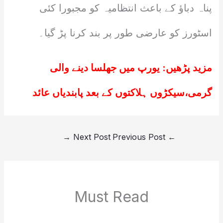
پناہ دباؤ کے باعث انتظامیہ کو مجبورا کئی
اسٹورز کو عارضی طور پر بند کرنا پڑ گیا۔
مزید پڑھیں:
یورپ میں جھلسا دینے والی
گرمی،سیکڑوں ہلاکتوں کے بعد پابندیاں عائد
→
Next Post
Previous Post
←
Must Read