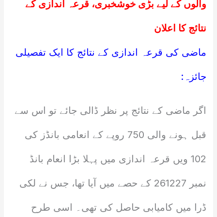
والوں کے لیے بڑی خوشخبری، قرعہ اندازی کے
نتائج کا اعلان
ماضی کی قرعہ اندازی کے نتائج کا ایک تفصیلی
جائزہ:
اگر ماضی کے نتائج پر نظر ڈالی جائے تو اس سے
قبل ہونے والی 750 روپے کے انعامی بانڈز کی
102 ویں قرعہ اندازی میں پہلا بڑا انعام بانڈ
نمبر 261227 کے حصے میں آیا تھا، جس نے لکی
ڈرا میں کامیابی حاصل کی تھی۔ اسی طرح