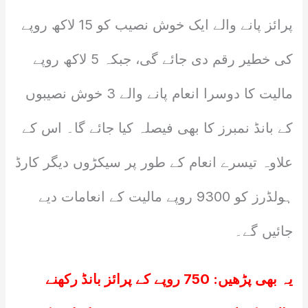
پرائز پانے والے ایک خوش نصیب کو 15 لاکھ روپے
کی خطیر رقم دی جائے گی، جبکہ 5 لاکھ روپے
مالیت کا دوسرا انعام پانے والے 3 خوش نصیبوں
کے بانڈ نمبرز کا بھی فیصلہ کیا جائے گا۔ اس کے
علاوہ تیسرے انعام کے طور پر سیکڑوں دیگر کارڈ
ہولڈرز کو 9300 روپے مالیت کے انعامات دیے
جائیں گے۔
یہ بھی پڑھیں:
750 روپے کے پرائز بانڈ رکھنے