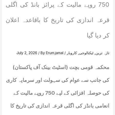
750 روپے مالیت کے پرائز بانڈ کی اگلی
قرعہ اندازی کی تاریخ کا باقاعدہ اعلان
کر دیا گیا
تازہ ترین
,
ٹیکنالوجی
,
کاروبار
/
Erum.jamal
/ By
July 2, 2026
محکمہ قومی بچت (اسٹیٹ بینک آف پاکستان)
کی جانب سے عوام کی سہولت اور سرمایہ کاری
کی حوصلہ افزائی کے لیے 750 روپے مالیت کے
انعامی بانڈز کی اگلی قرعہ اندازی کی تاریخ کا