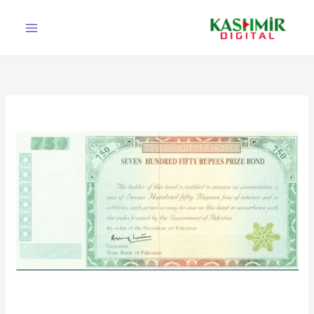
Ski
t
conten