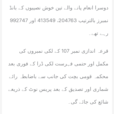
دوسرا انعام پانے والے تین خوش نصیبوں کے بانڈ
نمبرز بالترتیب 204763، 413549 اور 992747
رہے تھے۔
قرعہ اندازی نمبر 107 کے لکی نمبروں کی
مکمل اور حتمی فہرست لکی ڈرا کے فوری بعد
محکمہ قومی بچت کی جانب سے باضابطہ رائے
شماری اور تصدیق کے بعد پریس نوٹ کے ذریعے
شائع کی جائے گی۔