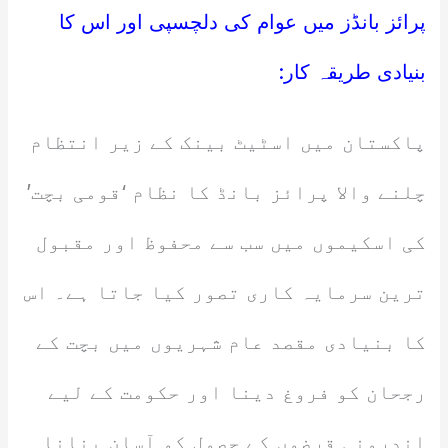
پرائز بانڈز میں عوام کی دلچسپی اور اس کا
بنیادی طریقہ کار:
پاکستان میں اسٹیٹ بینک کے زیر انتظام
چلنے والا پرائز بانڈ کا نظام ‘قومی بچت’
کی اسکیموں میں سب سے محفوظ اور مقبول
ترین سرمایہ کاری تصور کیا جاتا ہے۔ اس
کا بنیادی مقصد عام شہریوں میں بچت کے
رجحان کو فروغ دینا اور حکومت کے لیے
اندرونی قرضوں کے حصول کو آسان بنانا