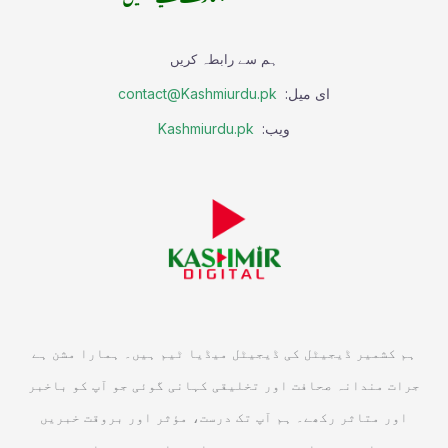
ہم سے رابطہ کریں
ای میل:
contact@Kashmiurdu.pk
ویب:
Kashmiurdu.pk
ہم کشمیر ڈیجیٹل کی ڈیجیٹل میڈیا ٹیم ہیں۔ ہمارا مشن ہے
جرات مندانہ صحافت اور تخلیقی کہانی گوئی جو آپ کو باخبر
اور متاثر رکھے۔ ہم آپ تک درست، مؤثر اور بروقت خبریں