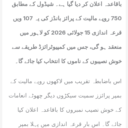
باقاعدہ اعلان کر دیا گیا ہے۔ شیڈول کے مطابق
750 روپے مالیت کے پرائز بانڈز کی یہ 107 ویں
قرعہ اندازی 15 جولائی 2026 کو لاہور میں
منعقد ہو گی، جس میں کمپیوٹرائزڈ طریقے سے
خوش نصیبوں کے ناموں کا انتخاب کیا جائے گا۔
اس باضابطہ تقریب میں لاکھوں روپے مالیت کے
بمپر پرائزز سمیت سیکڑوں دیگر چھوٹے انعامات
کے خوش نصیب نمبروں کا باقاعدہ اعلان کیا
جائے گا۔ اس بار قرعہ اندازی میں پہلا بمپر