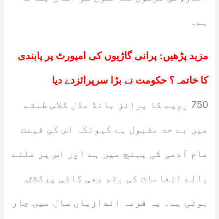
ہے۔
مزید پڑھیں:
پرانی گاڑیوں کی امپورٹ پر پابندی
کا خاتمہ؟ حکومت نے بڑا سرپرائزدے دیا
750 روپے کا پرائز بانڈ مڈل کلاس طبقے
میں بے حد مقبول ہے کیونکہ اس کی قیمت
عام آدمی کی پہنچ میں ہے اور اس پر ملنے
والے انعامات کی رقم بھی کافی پرکشش
ہوتی ہے۔ یہ قرعہ اندازیاں سال میں چار