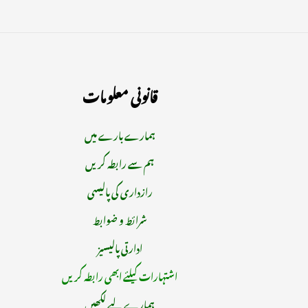
قانونی معلومات
ہمارے بارے میں
ہم سے رابطہ کریں
رازداری کی پالیسی
شرائط و ضوابط
ادارتی پالیسیز
اشتہارات کیلئے ابھی رابطہ کریں
ہمارے لیے لکھیں