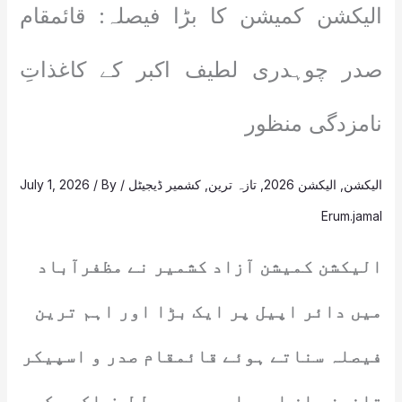
الیکشن کمیشن کا بڑا فیصلہ: قائمقام
صدر چوہدری لطیف اکبر کے کاغذاتِ
نامزدگی منظور
الیکشن
,
الیکشن 2026
,
تازہ ترین
,
کشمیر ڈیجیٹل
/
/ By
July 1, 2026
Erum.jamal
الیکشن کمیشن آزاد کشمیر نے مظفرآباد
میں دائر اپیل پر ایک بڑا اور اہم ترین
فیصلہ سناتے ہوئے قائمقام صدر و اسپیکر
قانون ساز اسمبلی چوہدری لطیف اکبر کے