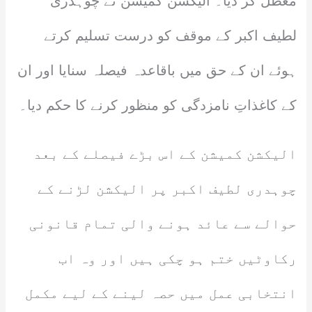
معطل کر دیا۔ الیکشن کمیشن نے چوہدری
لطیف اکبر کے موقف کو درست تسلیم کرتے
ہوئے ان کے حق میں باقاعدہ فیصلہ سنایا اور ان
کے کاغذاتِ نامزدگی کو منظور کرنے کا حکم دیا۔
الیکشن کمیشن کے اس بڑے فیصلے کے بعد
چوہدری لطیف اکبر پر الیکشن لڑنے کے
حوالے سے عائد ہونے والی تمام قانونی
رکاوٹیں ختم ہو چکی ہیں اور وہ اب
انتخابی عمل میں حصہ لینے کے لیے مکمل