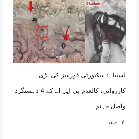
لسبیلہ: سکیورٹی فورسز کی بڑی
کارروائی، کالعدم بی ایل اے کے 4 دہشتگرد
واصل جہنم
تازہ ترین