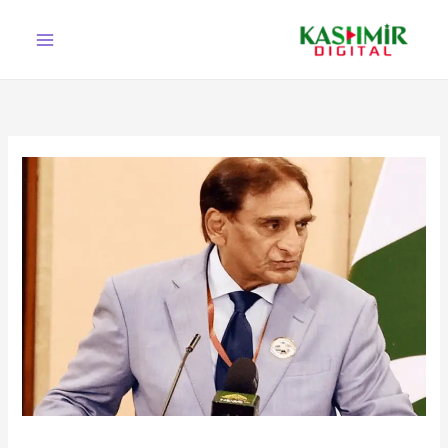
Ski
t
conten