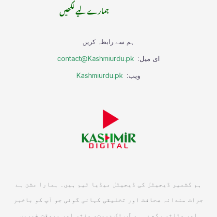
ہمارے لیے لکھیں
ہم سے رابطہ کریں
ای میل:
contact@Kashmiurdu.pk
ویب:
Kashmiurdu.pk
ہم کشمیر ڈیجیٹل کی ڈیجیٹل میڈیا ٹیم ہیں۔ ہمارا مشن ہے
جرات مندانہ صحافت اور تخلیقی کہانی گوئی جو آپ کو باخبر
اور متاثر رکھے۔ ہم آپ تک درست، مؤثر اور بروقت خبریں