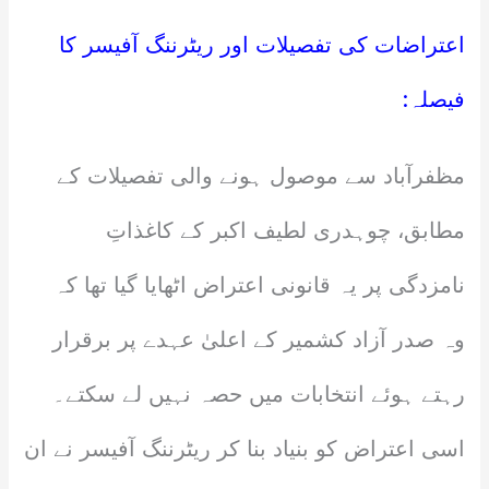
اعتراضات کی تفصیلات اور ریٹرننگ آفیسر کا
فیصلہ:
مظفرآباد سے موصول ہونے والی تفصیلات کے
مطابق، چوہدری لطیف اکبر کے کاغذاتِ
نامزدگی پر یہ قانونی اعتراض اٹھایا گیا تھا کہ
وہ صدر آزاد کشمیر کے اعلیٰ عہدے پر برقرار
رہتے ہوئے انتخابات میں حصہ نہیں لے سکتے۔
اسی اعتراض کو بنیاد بنا کر ریٹرننگ آفیسر نے ان