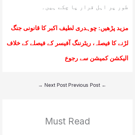
طور پر اہل قرار پا چکے ہیں۔
مزید پڑھیں:
چوہدری لطیف اکبر کا قانونی جنگ
لڑنے کا فیصلہ، ریٹرننگ آفیسر کے فیصلے کے خلاف
الیکشن کمیشن سے رجوع
→
Next Post
Previous Post
←
Must Read