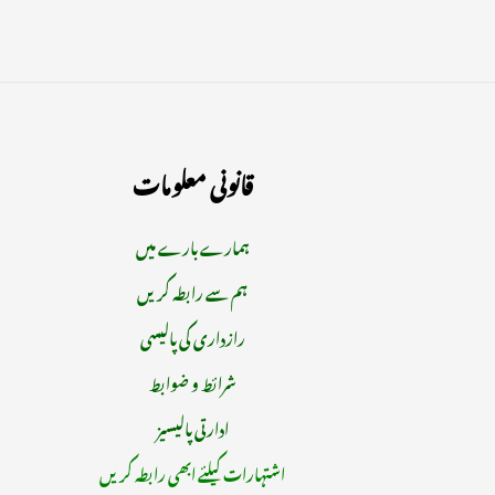
قانونی معلومات
ہمارے بارے میں
ہم سے رابطہ کریں
رازداری کی پالیسی
شرائط و ضوابط
ادارتی پالیسیز
اشتہارات کیلئے ابھی رابطہ کریں