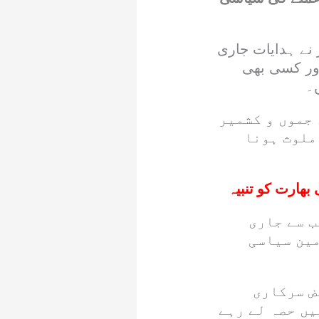
 نے ہدایات جاری
اور کسی بھی
۔
 جموں و کشمیر
ملوث ہونا
 بھارت کو تنبیہ
ب سے جاری
مین سیاسی
ض سرکاری
یں حصہ لے رہے