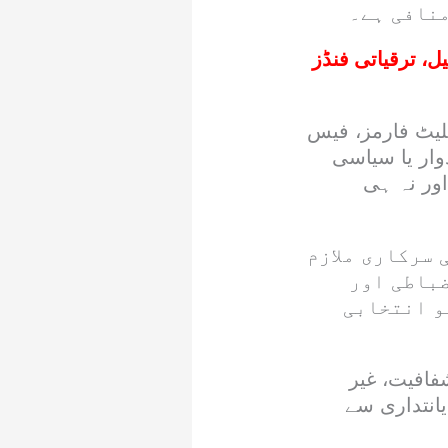
منافی ہے۔
 ترقیاتی فنڈز
لیٹ فارمز، فیس
دوار یا سیاسی
ور نہ ہی
 سرکاری ملازم
ضباطی اور
و انتخابی
فافیت، غیر
یانتداری سے