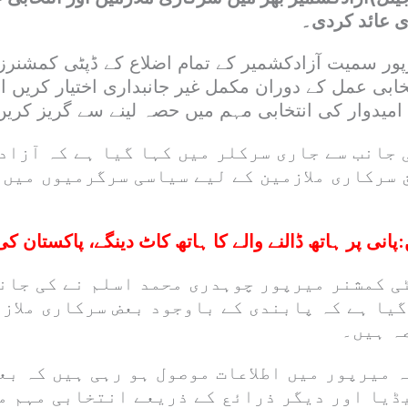
ی عائد کردی۔
ور سمیت آزادکشمیر کے تمام اضلاع کے ڈپٹی کمشنرز
خابی عمل کے دوران مکمل غیر جانبداری اختیار کریں 
میدوار کی انتخابی مہم میں حصہ لینے سے گریز کریں
جانب سے جاری سرکلر میں کہا گیا ہے کہ آزاد
 سرکاری ملازمین کے لیے سیاسی سرگرمیوں میں 
:
پانی پر ہاتھ ڈالنے والے کا ہاتھ کاٹ دینگے، پاکستان کی
ی کمشنر میرپور چوہدری محمد اسلم نے کی جان
گیا ہے کہ پابندی کے باوجود بعض سرکاری ملاز
ہ ہیں۔
 میرپور میں اطلاعات موصول ہو رہی ہیں کہ بع
یڈیا اور دیگر ذرائع کے ذریعے انتخابی مہم م