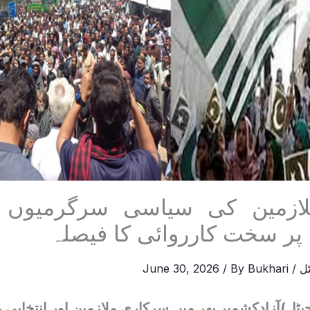
ازمین کی سیاسی سرگرمیوں پر
پر سخت کارروائی کا فیصلہ
ل
/
Bukhari
/ By
June 30, 2026
یٹل)آزادکشمیر بھر میں سرکاری ملازمین اور انتخاب