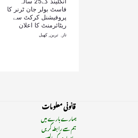
انگلینڈ کے25 سالہ
فاسٹ بولر جان ٹرنر کا
پروفیشنل کرکٹ سے
ریٹائرمنٹ کا اعلان
تازہ ترین
,
کھیل
قانونی معلومات
ہمارے بارے میں
ہم سے رابطہ کریں
رازداری کی پالیسی