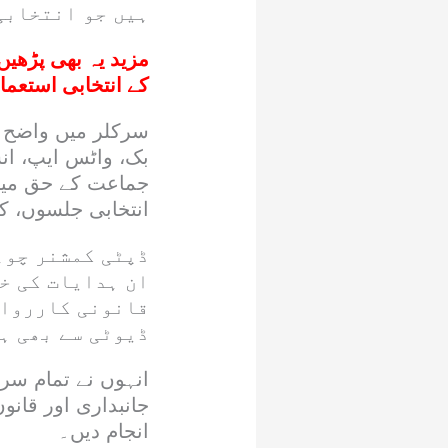
ہیں جو انتخابی 
مزید یہ بھی پڑھیں
کے انتخابی استعمال
سرکلر میں واضح ک
بک، واٹس ایپ، انس
جماعت کے حق میں 
انتخابی جلسوں، ک
ڈپٹی کمشنر چوہ
ان ہدایات کی خل
قانونی کارروائی
ڈیوٹی سے بھی ہ
انہوں نے تمام سر
جانبداری اور قانون
انجام دیں۔