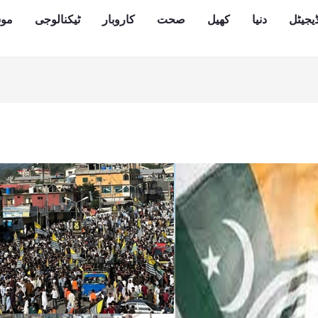
یجیٹل
دنیا
کھیل
صحت
کاروبار
ٹیکنالوجی
مو