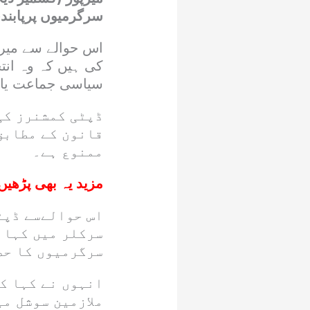
سرگرمیوں پرپابند
اس حوالے سے میرپ
کی ہیں کہ وہ انت
سیاسی جماعت یا ا
ڈپٹی کمشنرز کی 
قانون کے مطابق
ممنوع ہے۔
مزید یہ بھی پڑھیں
اس حوالےسے ڈپٹ
سرکلر میں کہا 
سرگرمیوں کا حص
انہوں نے کہا کہ
ملازمین سوشل م