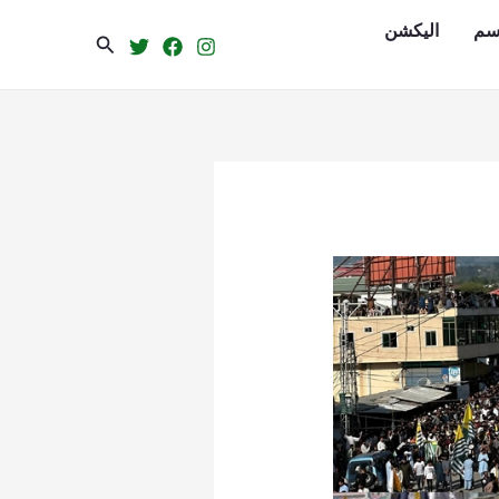
سم
الیکشن
Search