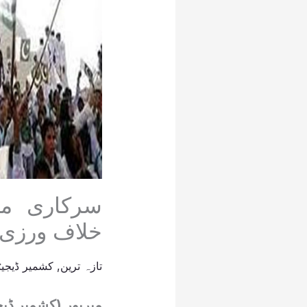
سرکاری مل
خلاف ورزی 
تازہ ترین
,
کشمیر ڈیجیٹ
میرپور (کشمیر ڈیج