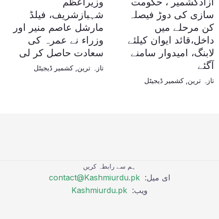
آزادکشمیر ، حکومت
وزیراعظم
سازی کی دوڑ فیصلہ
شہبازشریف، فیلڈ
کن مرحلے میں
مارشل عاصم منیر اور
داخل،قائد ایوان کیلئے
وزراء نے عمرہ کی
لابنگ، امیدوار سامنے
سعادت حاصل کر لی
آگئے
تازہ ترین
,
کشمیر ڈیجیٹل
تازہ ترین
,
کشمیر ڈیجیٹل
ہم سے رابطہ کریں
ای میل:
contact@Kashmiurdu.pk
ویب:
Kashmiurdu.pk