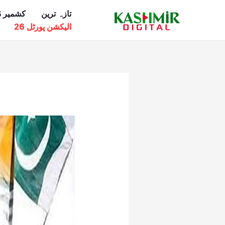
Ski
تازہ ترین
کشمیر ڈ
t
الیکشن پورٹل 26
conten