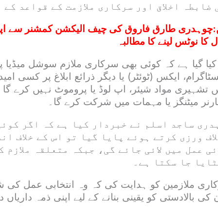
ضابطہ اخلاق اور سرکاری ملازمت کے قواعد کے 
:
چوہدری طارق فاروق کی چیف الیکشن کمشنر سے اپیل،
 کا نوٹس لینے کا مطالبہ
یا گیا ہے کہ کوئی بھی سرکاری ملازم سوشل میڈیا پ
ٹاگرام، ایکس (ٹوئٹر) یا دیگر ذرائع ابلاغ پر کسی امی
تشہیری مواد شیئر، اپ لوڈ یا پروموٹ نہیں کرے گا ا
ارنر میٹنگز یا مہمات میں شرکت کرے گا۔
دری ساجد اسلم نے خبردار کیا ہے کہ اگر کوئی
اف ورزی کرتے ہوئے پایا گیا تو اس کے خلاف ان
 عمل میں لائی جائے گی، جبکہ متعلقہ ملازم ک
ٹایا جا سکتا ہے۔
کاری ملازمین کو ہدایت کی کہ وہ انتخابی عمل کی ش
 کی بالادستی کو یقینی بنانے کے لیے اپنی ذمہ داریاں د