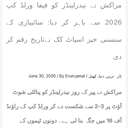
مراکش نے نیدرلینڈز کو فیفا ورلڈ کپ
2026 سے باہر کر دیا: سائیباری کے
سنسنی خیز اسپاٹ کک نےتاریخ رقم کر
دی
تازہ ترین
,
دنیا
,
کھیل
/
Erum.jamal
/ By
June 30, 2026
مراکش نے پیر کے روز نیدرلینڈز کو پنالٹی شوٹ
آؤٹ پر 3-2 سے شکست دے کر ورلڈ کپ کے راؤنڈ
آف 16 میں جگہ بنا لی ہے۔ دونوں ٹیموں کے