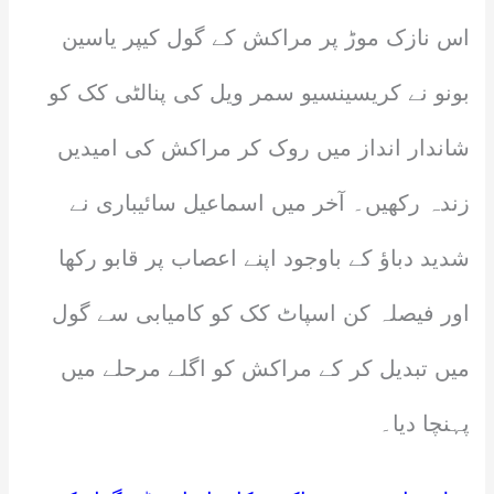
اس نازک موڑ پر مراکش کے گول کیپر یاسین
بونو نے کریسینسیو سمر ویل کی پنالٹی کک کو
شاندار انداز میں روک کر مراکش کی امیدیں
زندہ رکھیں۔ آخر میں اسماعیل سائیباری نے
شدید دباؤ کے باوجود اپنے اعصاب پر قابو رکھا
اور فیصلہ کن اسپاٹ کک کو کامیابی سے گول
میں تبدیل کر کے مراکش کو اگلے مرحلے میں
پہنچا دیا۔