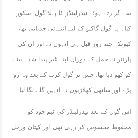
سے گزارتے ہوئے نیدرلینڈز کا پہلا گول اسکور
کیا۔ یہ گول گاکپو کے لیے انتہائی جذباتی تھا،
کیونکہ چند روز قبل ہی انہوں نے اور ان کی
پارٹنر نے حمل کے دوران اپنے غیر پیدا شدہ بیٹے
کو کھو دیا تھا، جس پر گول کرنے کے بعد وہ رو
پڑے اور ساتھی کھلاڑیوں نے انہیں گلے لگا لیا۔
اس گول کے بعد نیدرلینڈز کی ٹیم خود کو
محفوظ محسوس کر رہی تھی اور کپتان ورجل