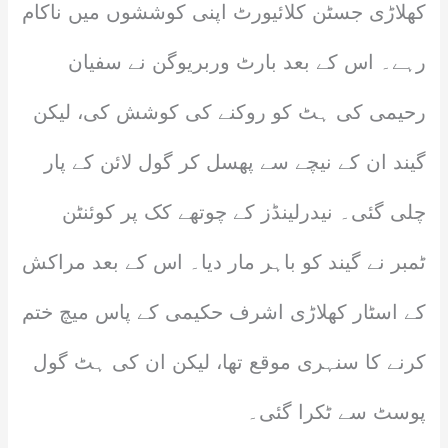
کھلاڑی جسٹن کلائیورٹ اپنی کوششوں میں ناکام
رہے۔ اس کے بعد بارٹ وربریوگن نے سفیان
رحیمی کی ہٹ کو روکنے کی کوشش کی، لیکن
گیند ان کے نیچے سے پھسل کر گول لائن کے پار
چلی گئی۔ نیدرلینڈز کے چوتھے کک پر کوئنٹن
ٹمبر نے گیند کو باہر مار دیا۔ اس کے بعد مراکش
کے اسٹار کھلاڑی اشرف حکیمی کے پاس میچ ختم
کرنے کا سنہری موقع تھا، لیکن ان کی ہٹ گول
پوسٹ سے ٹکرا گئی۔