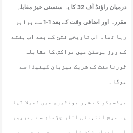
درمیان راؤنڈ آف 32 کا یہ سنسنی خیز مقابلہ
مقررہ اور اضافی وقت کے بعد 1-1 سے برابر
رہا تھا۔ اس تاریخی فتح کے بعد اب ہفتے
کے روز ہوسٹن میں مراکش کا مقابلہ
ٹورنامنٹ کے شریک میزبان کینیڈا سے
ہوگا۔
میکسیکو کے شہر مونٹیری میں کھیلا گیا
یہ میچ انتہائی اتار چڑھاؤ سے بھرپور
اور اعصاب شکن ثابت ہوا، جہاں دونوں