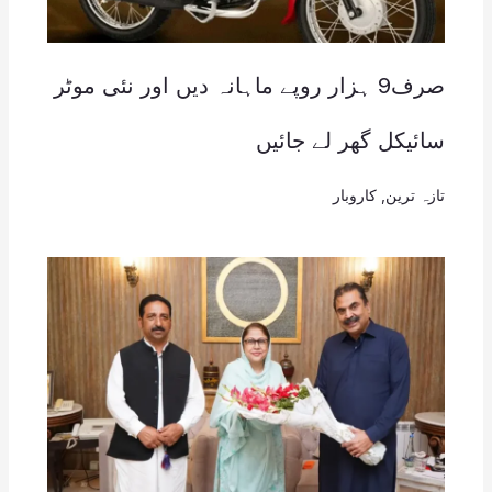
صرف9 ہزار روپے ماہانہ دیں اور نئی موٹر
سائیکل گھر لے جائیں
تازہ ترین
,
کاروبار