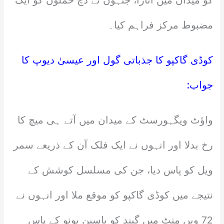
کو میدان میں اتارا، جنہوں نے ڈچ حملوں کو ایک
مضبوط مرکز فراہم کیا۔
کوڈی گاکپو کا جذباتی گول اور عیسیٰ دیوپ کا
جواب:
واؤٹ ویگہورسٹ کے میدان میں آتے ہی میچ کا
رخ بدلا اور انہوں نے ایک فلک آن کے ذریعے سمر
ویل کو پاس دیا، جن کی مسلسل کوشش کے
نتیجے میں کوڈی گاکپو کو موقع ملا اور انہوں نے
72 ویں منٹ میں گیند کو یاسین بونو کے پاس