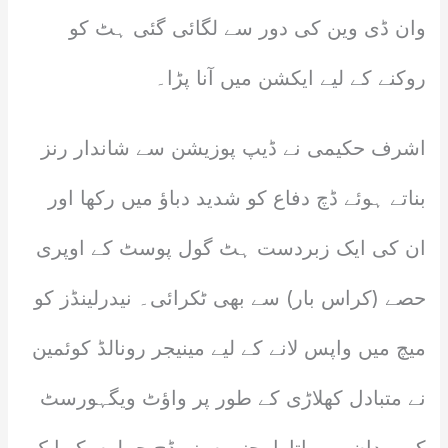
وان ڈی وین کی دور سے لگائی گئی ہٹ کو
روکنے کے لیے ایکشن میں آنا پڑا۔
اشرف حکیمی نے ڈیپ پوزیشن سے شاندار رنز
بناتے ہوئے ڈچ دفاع کو شدید دباؤ میں رکھا اور
ان کی ایک زبردست ہٹ گول پوسٹ کے اوپری
حصے (کراس بار) سے بھی ٹکرائی۔ نیدرلینڈز کو
میچ میں واپس لانے کے لیے مینیجر رونالڈ کوئمین
نے متبادل کھلاڑی کے طور پر واؤٹ ویگہورسٹ