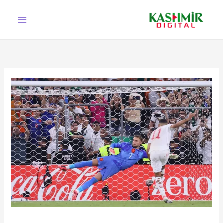
Ski
t
conten