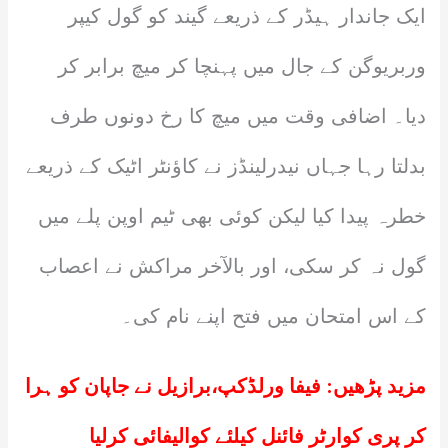
ایک جاندار ہیڈر کے ذریعے گیند کو گول کیپر
وربریوگن کے جال میں پہنچا کر میچ برابر کر
دیا۔ اضافی وقت میں میچ کا رخ دونوں طرف
بدلتا رہا جہاں نیدرلینڈز نے کاؤنٹر اٹیک کے ذریعے
خطرہ پیدا کیا لیکن کوئی بھی ٹیم اوپن پلے میں
گول نہ کر سکی، اور بالآخر مراکش نے اعصاب
کے اس امتحان میں فتح اپنے نام کی۔
مزید پڑھیں:
فیفا ورلڈکپ،برازیل نے جاپان کو ہرا
کر پری کوارٹر فائنل کیلئے کوالیفائی کرلیا