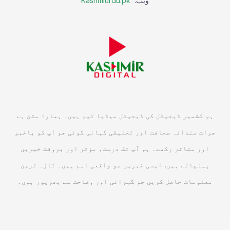
ویب:
Kashmiurdu.pk
ہم کشمیر ڈیجیٹل کی ڈیجیٹل میڈیا ٹیم ہیں۔ ہمارا مشن ہے
جرات مندانہ صحافت اور تخلیقی کہانی گوئی جو آپ کو باخبر
اور متاثر رکھے۔ ہم آپ تک درست، مؤثر اور بروقت خبریں
پہنچاتے ہیں, ایسی خبریں جو واقعی اہم ہیں۔ تازہ ترین
معلومات حاصل کریں جو گہرائی اور وضاحت سے بھرپور ہوں۔