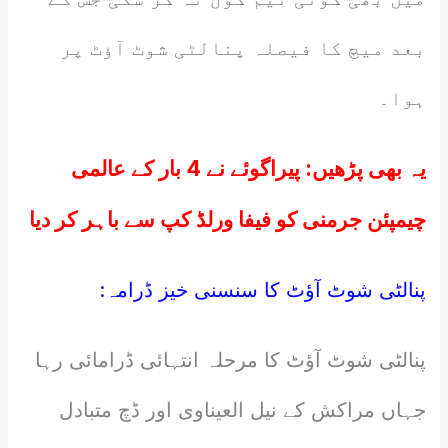
بعد میچ کا فیصلہ پنالٹی شوٹ آؤٹ پر
ہوا۔
یہ بھی پڑھیں:
پیراگوئے نے 4 بار کے عالمی
چیمپئن جرمنی کو فیفا ورلڈ کپ سے باہر کر دیا
پنالٹی شوٹ آؤٹ کا سنسنی خیز ڈرامہ:
پنالٹی شوٹ آؤٹ کا مرحلہ انتہائی ڈرامائی رہا
جہاں مراکش کے نیل العیناوی اور ڈچ متبادل