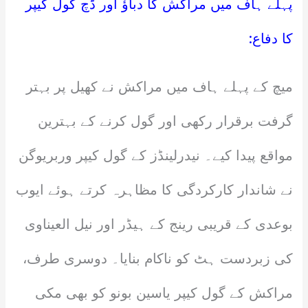
پہلے ہاف میں مراکش کا دباؤ اور ڈچ گول کیپر
کا دفاع:
میچ کے پہلے ہاف میں مراکش نے کھیل پر بہتر
گرفت برقرار رکھی اور گول کرنے کے بہترین
مواقع پیدا کیے۔ نیدرلینڈز کے گول کیپر وربریوگن
نے شاندار کارکردگی کا مظاہرہ کرتے ہوئے ایوب
بوعدی کے قریبی رینج کے ہیڈر اور نیل العیناوی
کی زبردست ہٹ کو ناکام بنایا۔ دوسری طرف،
مراکش کے گول کیپر یاسین بونو کو بھی مکی