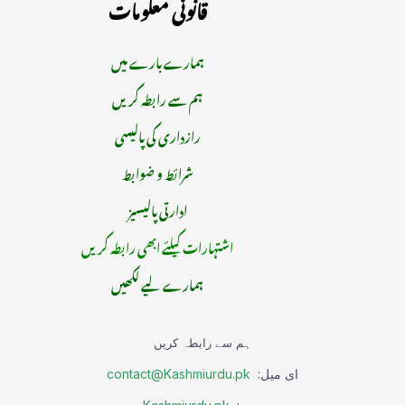
قانونی معلومات
ہمارے بارے میں
ہم سے رابطہ کریں
رازداری کی پالیسی
شرائط و ضوابط
ادارتی پالیسیز
اشتہارات کیلئے ابھی رابطہ کریں
ہمارے لیے لکھیں
ہم سے رابطہ کریں
ای میل:
contact@Kashmiurdu.pk