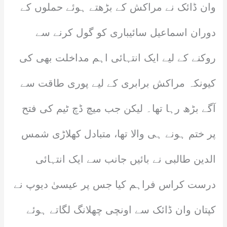
وان ڈائک نے مراکش کے بڑھتے ہوئے حملوں کے
دوران اسماعیل سائیباری کو گول کرنے سے
روکنے کے لیے ایک انتہائی اہم مداخلت بھی کی
کیونکہ مراکش برابری کے لیے پوری طاقت سے
آگے بڑھ رہا تھا۔ لیکن جب میچ ڈچ ٹیم کی فتح
پر ختم ہونے ہی والا تھا، متبادل کھلاڑی شمس
الدین طالبی نے بائیں جانب سے ایک انتہائی
درست کراس فراہم کیا جس پر عیسیٰ دیوپ نے
کپتان وان ڈائک سے اونچی چھلانگ لگاتے ہوئے