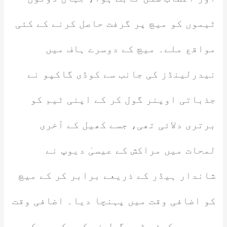
ٹیموں کو میچ پر گرفت حاصل کرنے کے کئی
مواقع ملے۔ میچ کے دوسرے ہاف میں
نیدرلینڈز کی جانب سے کوڈی گاکپو نے
جذباتی اوپنر گول کر کے اپنی ٹیم کو
برتری دلائی تھی، جسے کھیل کے آخری
لمحات میں مراکش کے عیسیٰ دیوپ نے
شاندار ہیڈر کے ذریعے برابر کر کے میچ
کو اضافی وقت میں پہنچا دیا۔ اضافی وقت
میں بھی کوئی ٹیم گول نہ کر سکی جس کے