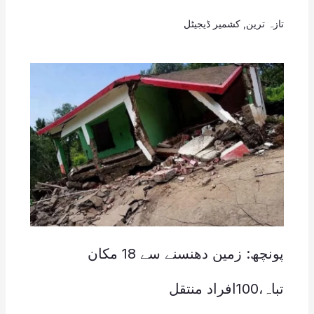
تازہ ترین
,
کشمیر ڈیجیٹل
پونچھ: زمین دھنسنے سے 18 مکان
تباہ،100افراد منتقل