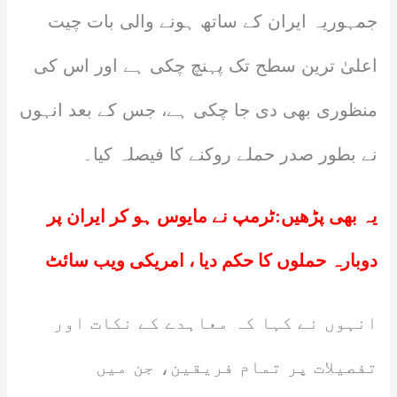
جمہوریہ ایران کے ساتھ ہونے والی بات چیت
اعلیٰ ترین سطح تک پہنچ چکی ہے اور اس کی
منظوری بھی دی جا چکی ہے، جس کے بعد انہوں
نے بطور صدر حملے روکنے کا فیصلہ کیا۔
یہ بھی پڑھیں:
ٹرمپ نے مایوس ہو کر ایران پر
دوبارہ حملوں کا حکم دیا ، امریکی ویب سائٹ
انہوں نے کہا کہ معاہدے کے نکات اور
تفصیلات پر تمام فریقین، جن میں