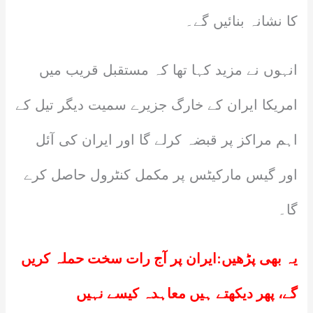
کا نشانہ بنائیں گے۔
انہوں نے مزید کہا تھا کہ مستقبل قریب میں
امریکا ایران کے خارگ جزیرے سمیت دیگر تیل کے
اہم مراکز پر قبضہ کرلے گا اور ایران کی آئل
اور گیس مارکیٹس پر مکمل کنٹرول حاصل کرے
گا۔
یہ بھی پڑھیں:
ایران پر آج رات سخت حملہ کریں
گے، پھر دیکھتے ہیں معاہدہ کیسے نہیں