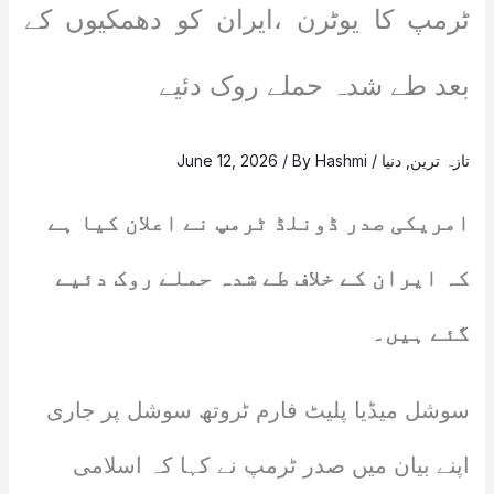
ٹرمپ کا یوٹرن ،ایران کو دھمکیوں کے
بعد طے شدہ حملے روک دئیے
تازہ ترین
,
دنیا
/
Hashmi
/ By
June 12, 2026
امریکی صدر ڈونلڈ ٹرمپ نے اعلان کیا ہے
کہ ایران کے خلاف طے شدہ حملے روک دئیے
گئے ہیں۔
سوشل میڈیا پلیٹ فارم ٹروتھ سوشل پر جاری
اپنے بیان میں صدر ٹرمپ نے کہا کہ اسلامی