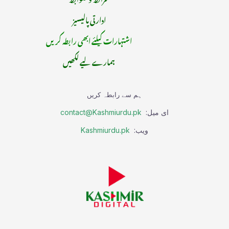
ادارتی پالیسیز
اشتہارات کیلئے ابھی رابطہ کریں
ہمارے لیے لکھیں
ہم سے رابطہ کریں
ای میل:
contact@Kashmiurdu.pk
ویب:
Kashmiurdu.pk