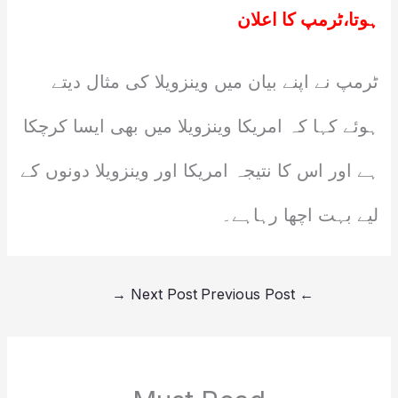
ہوتا،ٹرمپ کا اعلان
ٹرمپ نے اپنے بیان میں وینزویلا کی مثال دیتے
ہوئے کہا کہ امریکا وینزویلا میں بھی ایسا کرچکا
ہے اور اس کا نتیجہ امریکا اور وینزویلا دونوں کے
لیے بہت اچھا رہاہے۔
→
Next Post
Previous Post
←