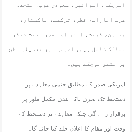
امریکا، اسرائیل، سعودی عرب، متحدہ
عرب امارات، قطر، ترکیے، پاکستان،
بحرین، کویت، اردن اور مصر سمیت دیگر
ممالک شامل ہیں، اصولی اور تفصیلی سطح
پر متفق ہوچکے ہیں۔
امریکی صدر کے مطابق حتمی معاہدے پر
دستخط تک بحری ناکہ بندی مکمل طور پر
برقرار رہے گی جبکہ معاہدے پر دستخط کے
وقت اور مقام کا اعلان جلد کیا جائے گا۔