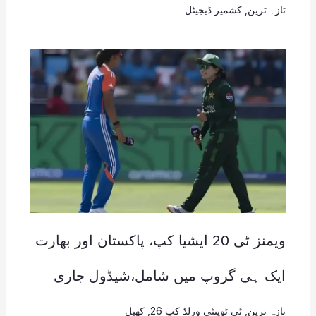
تازہ ترین
,
کشمیر ڈیجیٹل
ویمنز ٹی 20 ایشیا کپ، پاکستان اور بھارت
ایک ہی گروپ میں شامل،شیڈول جاری
تازہ ترین
,
ٹی ٹوینٹی ورلڈ کپ 26
,
کھیل