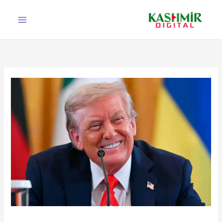
Ski
t
conten