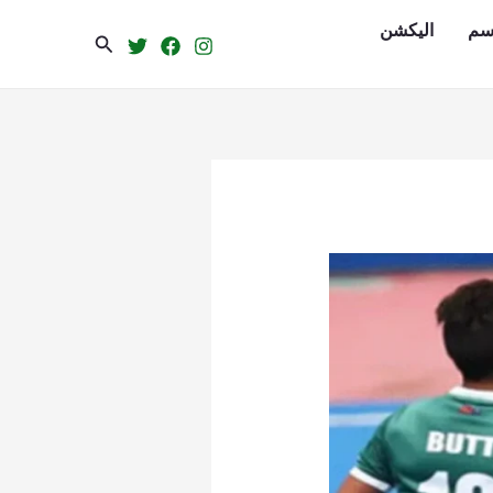
سم
الیکشن
Search