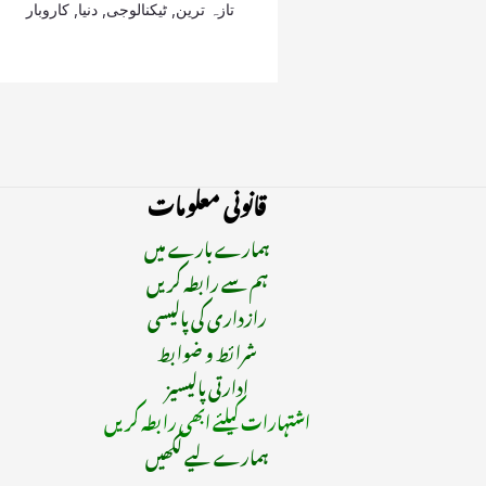
تازہ ترین
,
ٹیکنالوجی
,
دنیا
,
کاروبار
قانونی معلومات
ہمارے بارے میں
ہم سے رابطہ کریں
رازداری کی پالیسی
شرائط و ضوابط
ادارتی پالیسیز
اشتہارات کیلئے ابھی رابطہ کریں
ہمارے لیے لکھیں