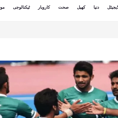
یجیٹل
دنیا
کھیل
صحت
کاروبار
ٹیکنالوجی
مو