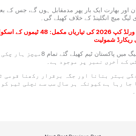
ی لیگ میچ انگلینڈ کے خلاف کھیلے گی۔
فیفا ورلڈ کپ 2026 کی تیاریاں مکمل: 48
اب تک پرو ہاکی لیگ میں پاکستان ٹیم کھیلے
 کے آخری نمبر پر موجود ہے۔
گی بہتر بنانا اور جگہ برقرار رکھنا قومی ٹی
جا رہا ہے کیونکہ ہر سال سب سے نچلی ٹیم کو 
۔