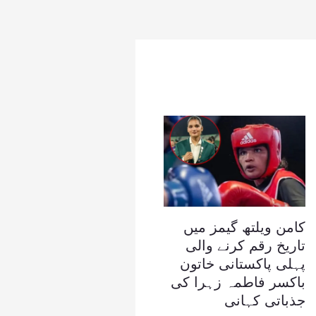
کامن ویلتھ گیمز میں
تاریخ رقم کرنے والی
پہلی پاکستانی خاتون
باکسر فاطمہ زہرا کی
جذباتی کہانی