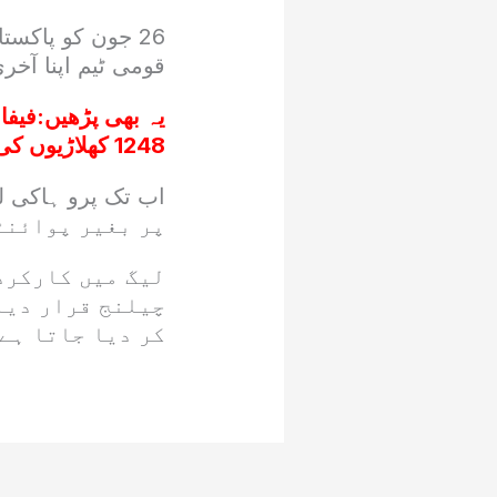
قومی ٹیم اپنا آخر
یہ بھی پڑھیں:
1248 کھلاڑیوں کی ریکارڈ شمولیت
پر بغیر پوائنٹس
لیگ میں کارکرد
چیلنج قرار دیا 
کر دیا جاتا ہے