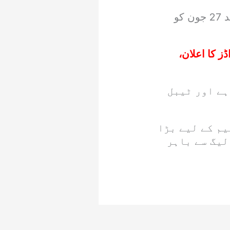
26 جون کو پاکستان اور بھارت ایک بار پھر مدمقابل ہوں گے، جس کے بعد 27 جون کو
 ٹیموں کے اسکواڈز کا اعلان،
 گئے تمام 8میچز ہار چکی ہے اور ٹیبل
م کے لیے بڑا
لیگ سے باہر