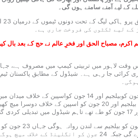
بلے کے لیے آمنے سامنے ہوں گی۔
 کے لیے ٹکٹوں کی فروخت جاری ہے۔
 اکرم، مصباح الحق اور فخرِ عالم نے حج کے بعد بال کی
 وقت لاہور میں تربیتی کیمپ میں مصروف ہے، جہاں
وگی۔
گرین شرٹس 13 جون کوبیلجیم اور 14 جون کواسپین کے خلاف
19 جون کو دوبارہ بیلجیم اور 20 جون کو اسپین کے خلاف دوسرا
پاکستانی ٹیم 21 جون کو بیلجیم 
نگلینڈ کے خلاف میچ ہوگا۔