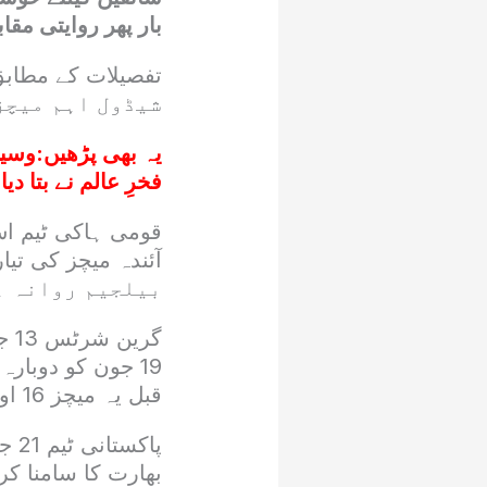
بار پھر روایتی مقا
شیڈول اہم میچز
یہ بھی پڑھیں:
وسیم
فخرِ عالم نے بتا دیا
قومی ہاکی ٹیم اس
بیلجیم روانہ ہ
قبل یہ میچز 16 اور 17 جون کو طے تھے تاہم شیڈول میں تبدیلی کردی گئی۔
بھارت کا سامنا کرے گی جبکہ 24 جون کو ا