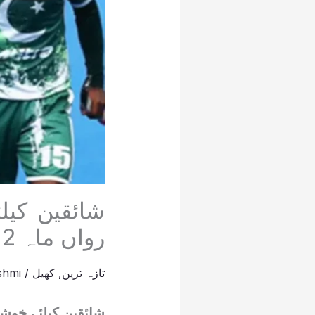
شائقین کیل
رواں ماہ 2مرتبہ مدمقابل ہونگی
تازہ ترین
,
کھیل
/
shmi
شائقین کیلئے خوشخ