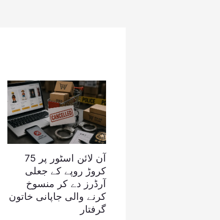
آن لائن اسٹور پر 75
کروڑ روپے کے جعلی
آرڈرز دے کر منسوخ
کرنے والی جاپانی خاتون
گرفتار