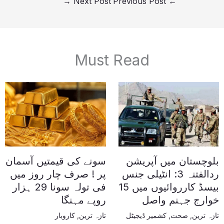
→
Next Post
Previous Post
←
Must Read
بلوچستان میں آپریشن
سونے کی قیمتیں آسمان
ردالفتنہ 3: انٹیلی جنس
پر ! صرف چار روز میں
بیسڈ کارروائیوں میں 15
فی تولہ سونا 29 ہزار
خوارج جہنم واصل
روپے مہنگا
تازہ ترین
,
صحت
,
کشمیر ڈیجیٹل
تازہ ترین
,
کاروبار