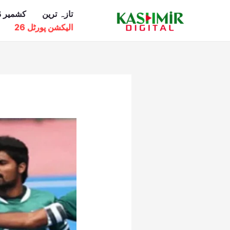
Ski
تازہ ترین
کشمیر ڈ
t
الیکشن پورٹل 26
conten