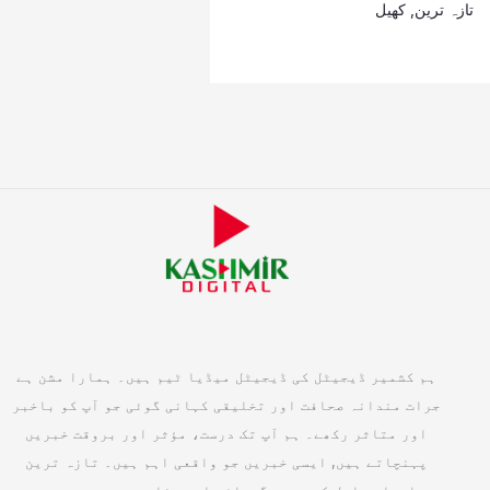
تازہ ترین
,
کھیل
ہم کشمیر ڈیجیٹل کی ڈیجیٹل میڈیا ٹیم ہیں۔ ہمارا مشن ہے
جرات مندانہ صحافت اور تخلیقی کہانی گوئی جو آپ کو باخبر
اور متاثر رکھے۔ ہم آپ تک درست، مؤثر اور بروقت خبریں
پہنچاتے ہیں, ایسی خبریں جو واقعی اہم ہیں۔ تازہ ترین