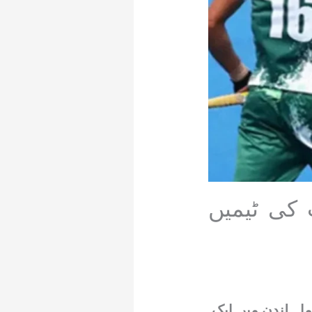
 کی ٹیمیں
اہ لندن میں ایک