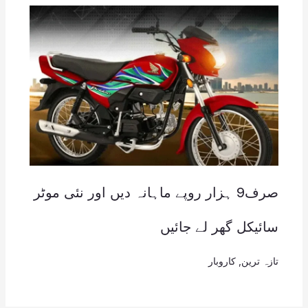
صرف9 ہزار روپے ماہانہ دیں اور نئی موٹر
سائیکل گھر لے جائیں
تازہ ترین
,
کاروبار