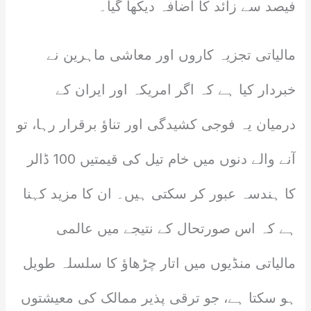
فیصد سے زائد کا اضافہ دیکھا گیا۔
مالیاتی تجزیہ کاروں اور معاشی ماہرین نے
خبردار کیا ہے کہ اگر امریکہ اور ایران کے
درمیان یہ فوجی کشیدگی اور تناؤ برقرار رہا، تو
آنے والے دنوں میں خام تیل کی قیمتیں 100 ڈالر
کا ہندسہ عبور کر سکتی ہیں۔ ان کا مزید کہنا
ہے کہ اس صورتحال کے نتیجے میں عالمی
مالیاتی منڈیوں میں اتار چڑھاؤ کا سلسلہ طویل
ہو سکتا ہے، جو ترقی پذیر ممالک کی معیشتوں