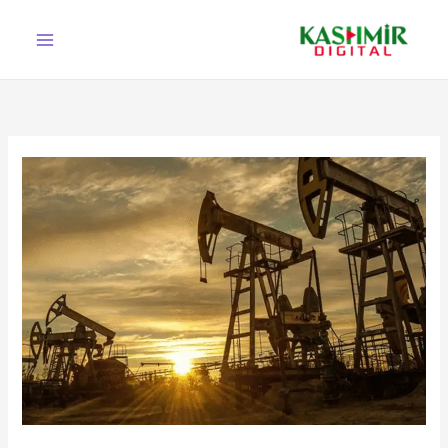
Ski
t
conten