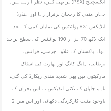
ایکسچینج (PSX) پر بھی گہرے نظر آ رہے ہیں،
جہاں مندی کا رجحان برقرار رہا اور ہنڈرڈ
انڈیکس 831 پوائنٹس کی نمایاں کمی کے بعد
ایک لاکھ 70 ہزار 190 پوائنٹس کی سطح پر بند
ہوا۔ پاکستان کے علاوہ جرمنی، فرانس،
برطانیہ، ہانگ کانگ اور بھارت کی اسٹاک
مارکیٹوں میں بھی شدید مندی ریکارڈ کی گئی،
تاہم جاپان کے نکئی انڈیکس نے اس بحران کے
باوجود مثبت کارکردگی دکھائی اور اس میں 2