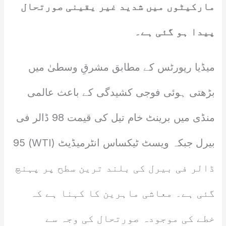
مارکیٹوں میں شدید غیر یقینی صورتحال
پیدا ہو گئی ہے۔
میڈیا رپورٹس کے مطابق مشرقِ وسطیٰ میں
بڑھتی ہوئی فوجی کشیدگی کے باعث عالمی
منڈی میں برینٹ خام تیل کی قیمت 98 ڈالر فی
بیرل جبکہ ویسٹ ٹیکساس انٹرمیڈیٹ (WTI) 95
ڈالر فی بیرل کی بلند ترین سطح پر پہنچ
گئی ہے۔ معاشی ماہرین کا کہنا ہے کہ
خطے کی موجودہ صورتحال کی وجہ سے