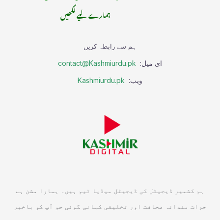
ہمارے لیے لکھیں
ہم سے رابطہ کریں
ای میل:
contact@Kashmiurdu.pk
ویب:
Kashmiurdu.pk
ہم کشمیر ڈیجیٹل کی ڈیجیٹل میڈیا ٹیم ہیں۔ ہمارا مشن ہے
جرات مندانہ صحافت اور تخلیقی کہانی گوئی جو آپ کو باخبر