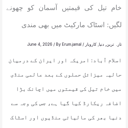
خام تیل کی قیمتیں آسمان کو چھونے
لگیں: اسٹاک مارکیٹ میں بھی مندی
تازہ ترین
,
دنیا
,
کاروبار
/
Erum.jamal
/ By
June 4, 2026
اسلام آباد: امریکہ اور ایران کے درمیان
حالیہ میزائل حملوں کے بعد عالمی منڈی
میں خام تیل کی قیمتوں میں اچانک بڑا
اضافہ ریکارڈ کیا گیا ہے، جس کی وجہ سے
دنیا بھر کی مالیاتی منڈیوں اور اسٹاک