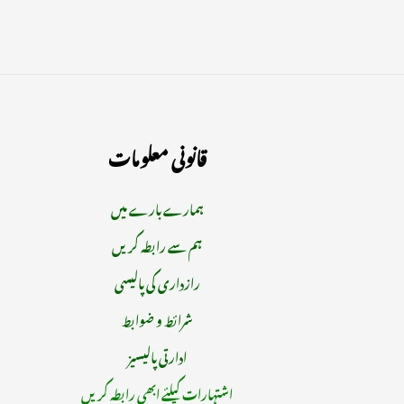
قانونی معلومات
ہمارے بارے میں
ہم سے رابطہ کریں
رازداری کی پالیسی
شرائط و ضوابط
ادارتی پالیسیز
اشتہارات کیلئے ابھی رابطہ کریں