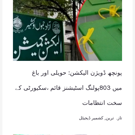
پونچھ ڈویژن الیکشن: حویلی اور باغ
میں 803پولنگ اسٹیشنز قائم ،سکیورٹی کے
سخت انتظامات
تازہ ترین
,
کشمیر ڈیجیٹل