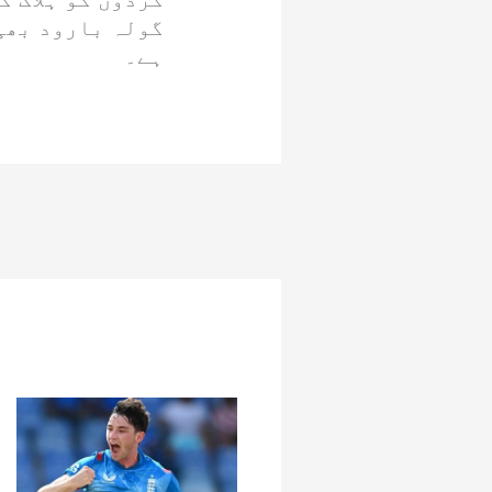
گولہ بارود بھی 
ہے۔