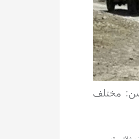
شن: مختلف
 خلاف بڑی