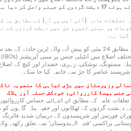
جہنم واصل کر دیا ہے۔
ہ تعلقات عامہ (آئی ایس پی آر) کے مطابق یہ 
ومات پر مبنی تھیں، جن میں دہشت گردوں کے نی
گیا ہے۔
آئی ایس پی آر کے مطابق 24 مئی کو پیش آنے والے ٹرین حادثے 
نے بلوچس
سلہ مستونگ، نوشکی، زہری، خضدار اور کیچ کے اضلاع
 شرپسند عناصر کا جڑ سے خاتمہ کیا جا سکے۔
مالی وزیرستان میں بڑی تباہی کا منصوبہ ناک
 جنس بیسڈ کارروائی، خودکش حملہ آور ہلاک
تعلقات عامہ کے مطابق ان انتہائی حساس کارروائیوں
 دہشت گردوں کے ٹھکانوں اور خفیہ پناہ گاہوں کو 
وران فورسز اور شرپسندوں کے درمیان شدید فائرنگ کا
ر دیا گیا۔ فورسز نے موقع سے بھاری مقدار می