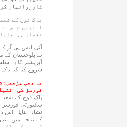
کارروائیاں کرتے ہوئے 17 دہشت گردوں کو 
پاک فوج کے شعب
انٹیلی جنس معل
نقصان پہنچایا 
آپریشنز کا یہ سل
شروع کیا گیا تاکہ
یہ بھی پڑھیں:
ش
فورسز کی انٹیلی
پاک فوج کے شعبہ 
سکیورٹی فورسز نے
نشانہ بنایا۔ اس د
گردوں کو ہلاک ک