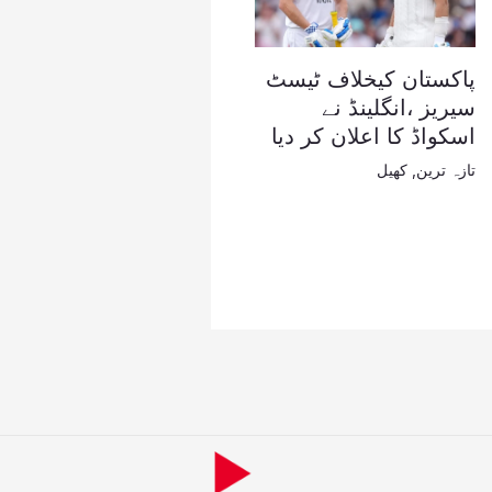
پاکستان کیخلاف ٹیسٹ
سیریز ،انگلینڈ نے
اسکواڈ کا اعلان کر دیا
تازہ ترین
,
کھیل