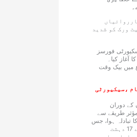
کارروائیاں
ٹ ورک کو شدید
کے بعد سکیورٹی فورسز
تان کے مختلف اضلاع میں انٹیلی جنس پر مبنی آپریشنز (IBOs) کا آغاز کیا۔
 میں بیک وقت
ام ،سیکیورٹی
 کے دوران
مؤثر طریقے سے
 تبادلہ ہوا، جس
کے نتیجے میں ہندوستانی پراکسی ‘فتنہ الہندوستان’ سے تعلق رکھنے والے 17 دہشت
ں اسلحہ اور