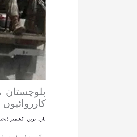
بلوچستان م
کارروائیوں میں 17 د ہشت گرد
تازہ ترین
,
کشمیر ڈیجیٹ
سکیورٹی فورسز ن