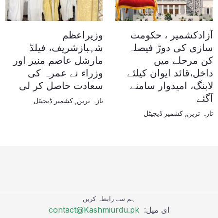
آزادکشمیر ، حکومت
وزیراعظم
سازی کی دوڑ فیصلہ
شہبازشریف، فیلڈ
کن مرحلے میں
مارشل عاصم منیر اور
داخل،قائد ایوان کیلئے
وزراء نے عمرہ کی
لابنگ، امیدوار سامنے
سعادت حاصل کر لی
آگئے
تازہ ترین
,
کشمیر ڈیجیٹل
تازہ ترین
,
کشمیر ڈیجیٹل
ہم سے رابطہ کریں
ای میل:
contact@Kashmiurdu.pk