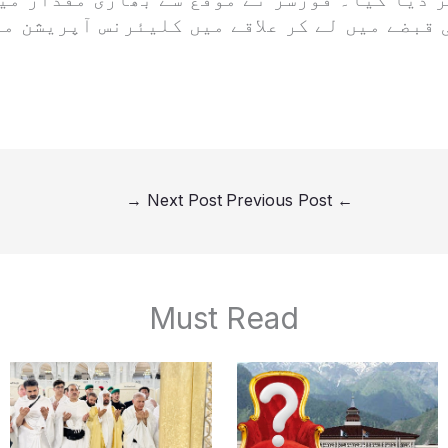
قبضے میں لے کر علاقے میں کلیئرنس آپریشن مز
→
Next Post
Previous Post
←
Must Read