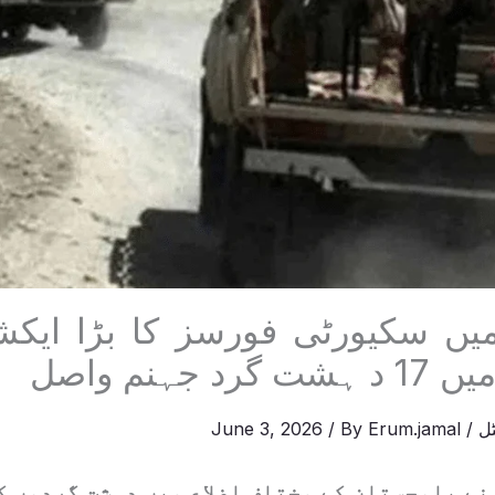
یں سکیورٹی فورسز کا بڑا ایک
 جہنم واصل
ل
/
Erum.jamal
/ By
June 3, 2026
ے بلوچستان کے مختلف اضلاع میں دہشت گردوں کے