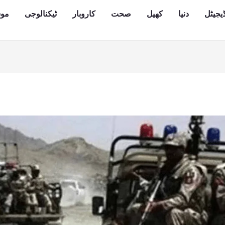
یجیٹل
دنیا
کھیل
صحت
کاروبار
ٹیکنالوجی
مو