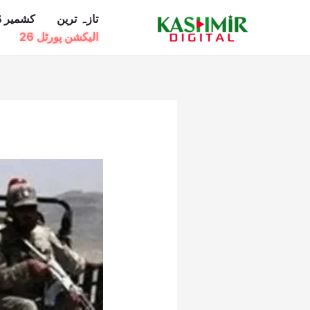
Ski
تازہ ترین
کشمیر ڈ
t
الیکشن پورٹل 26
conten