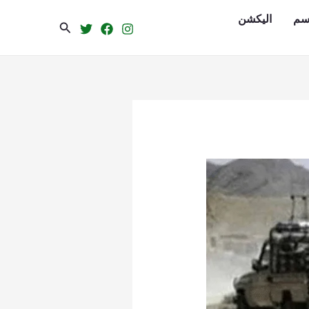
سم
الیکشن
Search