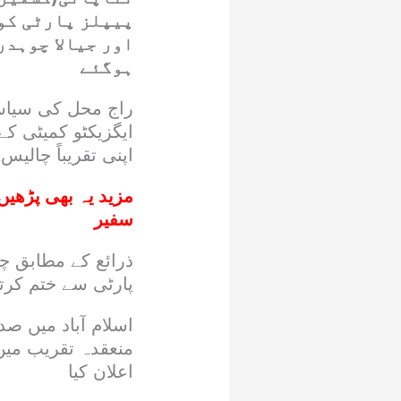
پیپلز پارٹی کو
اور جیالا چوہدر
ہوگئے
راج محل کی سیاست
ایگزیکٹو کمیٹی ک
اپنی تقریباً چالیس
مزید یہ بھی پڑھیں
سفیر
ذرائع کے مطابق چو
پارٹی سے ختم کرتے
اسلام آباد میں ص
منعقدہ تقریب میں
اعلان کیا