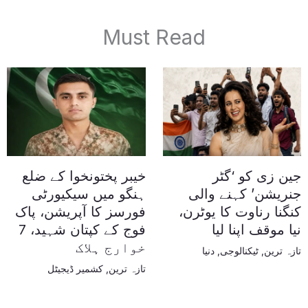
Must Read
جین زی کو ‘گٹر
خیبر پختونخوا کے ضلع
جنریشن’ کہنے والی
ہنگو میں سیکیورٹی
کنگنا رناوت کا یوٹرن،
فورسز کا آپریشن، پاک
نیا موقف اپنا لیا
فوج کے کپتان شہید، 7
خوارج ہلاک
تازہ ترین
,
ٹیکنالوجی
,
دنیا
تازہ ترین
,
کشمیر ڈیجیٹل