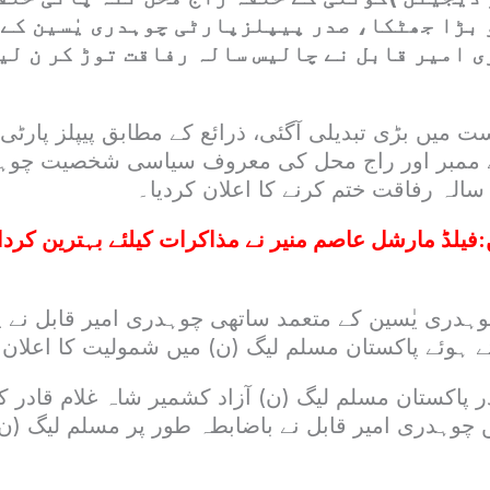
 بڑا جھٹکا، صدر پیپلزپارٹی چوہدری یٰسین کے
ی امیر قابل نے چالیس سالہ رفاقت توڑ کر ن لی
 میں بڑی تبدیلی آگئی، ذرائع کے مطابق پیپلز پارٹ
ے ممبر اور راج محل کی معروف سیاسی شخصیت چوہدر
 سالہ رفاقت ختم کرنے کا اعلان کردیا۔
:
فیلڈ مارشل عاصم منیر نے مذاکرات کیلئے بہترین کردار 
ہدری یٰسین کے متعمد ساتھی چوہدری امیر قابل نے پا
 ہوئے پاکستان مسلم لیگ (ن) میں شمولیت کا اعلان ک
در پاکستان مسلم لیگ (ن) آزاد کشمیر شاہ غلام قادر 
 چوہدری امیر قابل نے باضابطہ طور پر مسلم لیگ (ن