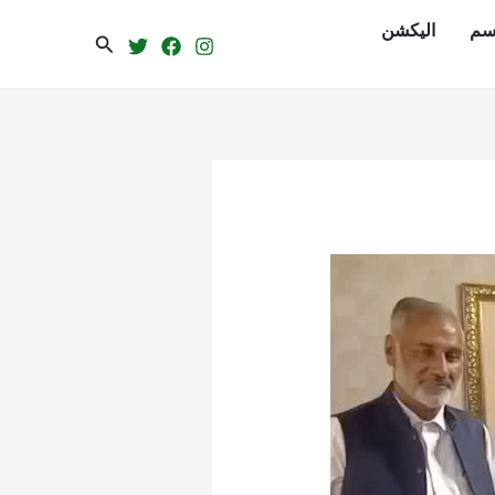
سم
الیکشن
Search