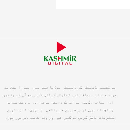
ہم کشمیر ڈیجیٹل کی ڈیجیٹل میڈیا ٹیم ہیں۔ ہمارا مشن ہے
جرات مندانہ صحافت اور تخلیقی کہانی گوئی جو آپ کو باخبر
اور متاثر رکھے۔ ہم آپ تک درست، مؤثر اور بروقت خبریں
پہنچاتے ہیں, ایسی خبریں جو واقعی اہم ہیں۔ تازہ ترین
معلومات حاصل کریں جو گہرائی اور وضاحت سے بھرپور ہوں۔