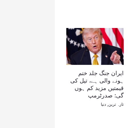
ایران جنگ جلد ختم
ہونے والی ہے، تیل کی
قیمتیں مزید کم ہوں
گی: صدرٹرمپ
تازہ ترین
,
دنیا