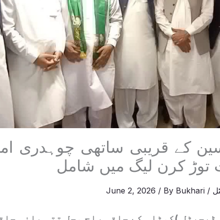
 توڑ کرن لیگ میں شامل
ل
/
Bukhari
/ By
June 2, 2026
ڈیجیٹل )کوٹلی کے حلقہ راج محل تتہ پانی حلق