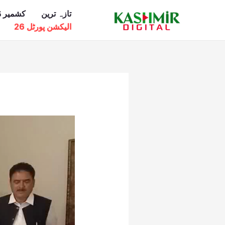
Ski
تازہ ترین
کشمیر ڈ
t
الیکشن پورٹل 26
conten