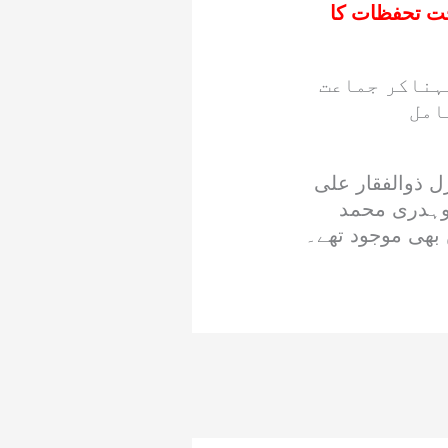
خت تحفظات کا
پہناکر جماعت
امل
ل ذوالفقار علی
وہدری محمد
بھی موجود تھے۔