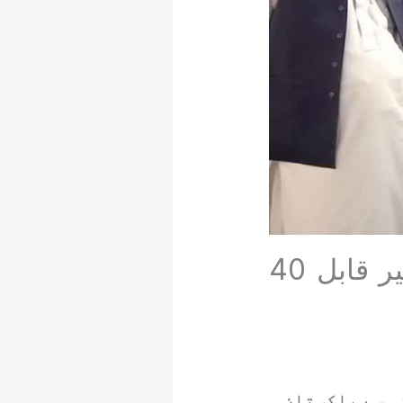
چوہدری یٰسین کے قریبی ساتھی چوہدری امیر قابل 40
ہ سے پاکستان