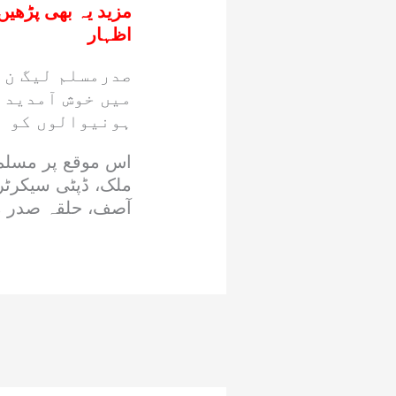
مزید یہ بھی پڑھیں
اظہار
صدرمسلم لیگ ن 
میں خوش آمدید 
ہونیوالوں کو ا
اس موقع پر مسلم 
ملک، ڈپٹی سیکرٹ
آصف، حلقہ صدر م