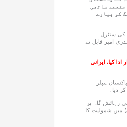
 متعمد ساتھی
گ کو پیارے
ی کی سنٹرل
ی امیر قابل نے
ادا کیا، ایرانی
کستان پیپلز
ر دیا۔
کی رہائش گاہ پر
) میں شمولیت کا