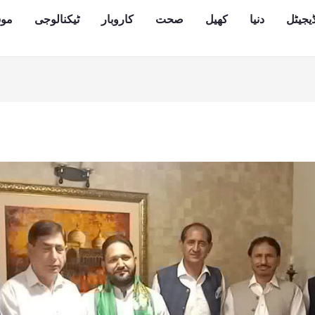
یجیٹل
دنیا
کھیل
صحت
کاروبار
ٹیکنالوجی
مو