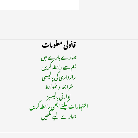
قانونی معلومات
ہمارے بارے میں
ہم سے رابطہ کریں
رازداری کی پالیسی
شرائط و ضوابط
ادارتی پالیسیز
اشتہارات کیلئے ابھی رابطہ کریں
ہمارے لیے لکھیں