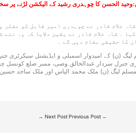
:
وحید الحسن کا چوہدری رشید کے الیکشن لڑنے پر س
شاہ غلام قادر نے چوہدری امیر قابل کو مفلر 
کہا ۔ شاہ غلام قادر نے یقین دلایا کہ وہ نئے ش
ن کا حقیقی مقام دیں گے ۔
لیگ (ن) کے امیدوار اسمبلی و ایڈیشنل سیکرٹری جنر
ری جنرل سردار عبدالخالق وصی، ممبر ضلع کونسل چ
سلم لیگ (ن) ملک محمد الیاس اور ملک ساجد حسین 
→
Next Post
Previous Post
←