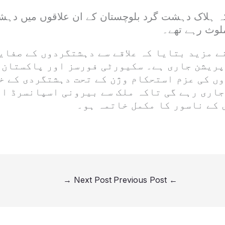
یا کہ ہلاک دہشت گرد بلوچستان کے ان علاقوں میں د
لوث رہے تھے۔
 نے مزید بتایا کہ علاقے سے دہشتگردوں کے صفای
پریشن جاری ہے۔ سکیورٹی فورسز اور پاکستان 
ں کی عزم استحکام وژن کے تحت دہشتگردی کے خ
جاری رہے گی تاکہ ملک سے بیرونی اسپانسرڈ او
 کے ناسور کا مکمل خاتمہ ہو۔
→
Next Post
Previous Post
←