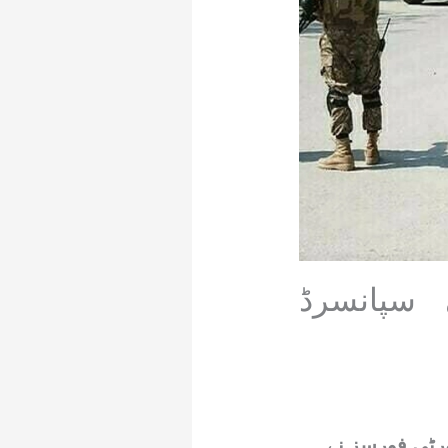
 سپانسرڈ
رٹی فورسز نے