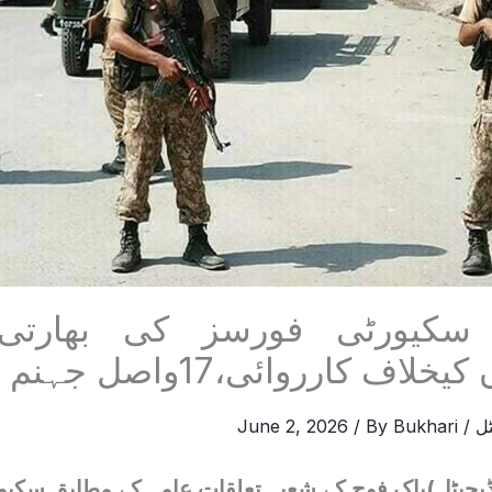
 سکیورٹی فورسز کی بھارتی
اف کارروائی،17واصل جہنم
ل
/
Bukhari
/ By
June 2, 2026
ڈیجیٹل)پاک فوج کے شعبہ تعلقات عامہ کے مطابق سکیو