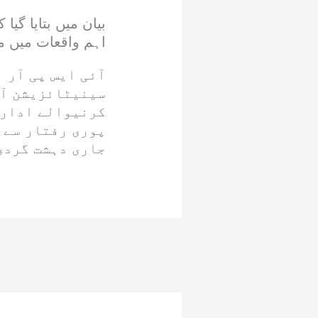
بیان میں بتایا گ
اہم واقعات میں م
آئی ایس پی آر
سینیٹائزیشن آ
کرنیوالے ادارو
پوری رفتار سے 
جاری دہشت گردی