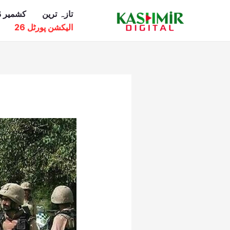
Ski
تازہ ترین
کشمیر ڈ
t
الیکشن پورٹل 26
conten