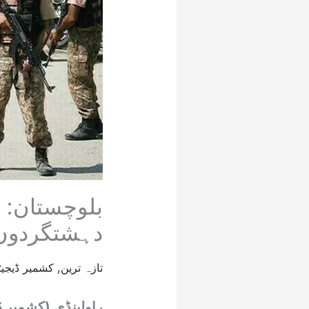
بلوچستان:
دہشتگردوں کیخل
تازہ ترین
,
کشمیر ڈیجیٹ
راولپنڈی (کشمیر 