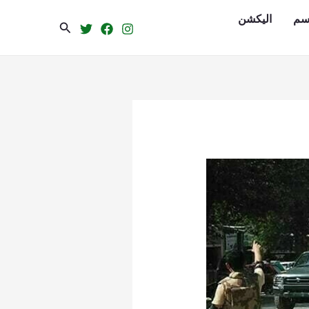
سم
الیکشن
Search