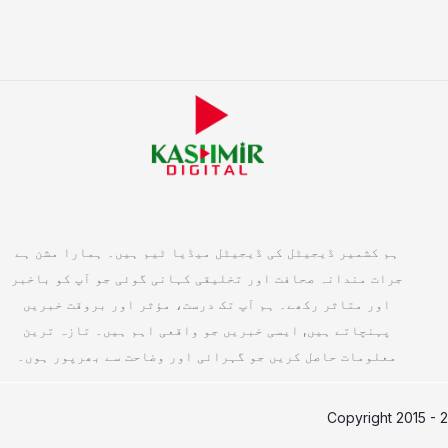
ہم کشمیر ڈیجیٹل کی ڈیجیٹل میڈیا ٹیم ہیں۔ ہمارا مشن ہے
جرات مندانہ صحافت اور تخلیقی کہانی گوئی جو آپ کو باخبر
اور متاثر رکھے۔ ہم آپ تک درست، مؤثر اور بروقت خبریں
پہنچاتے ہیں, ایسی خبریں جو واقعی اہم ہیں۔ تازہ ترین
معلومات حاصل کریں جو گہرائی اور وضاحت سے بھرپور ہوں۔