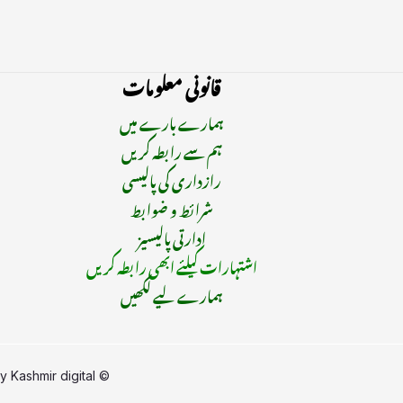
قانونی معلومات
ہمارے بارے میں
ہم سے رابطہ کریں
رازداری کی پالیسی
شرائط و ضوابط
ادارتی پالیسیز
اشتہارات کیلئے ابھی رابطہ کریں
ہمارے لیے لکھیں
by
Kashmir digital
© Copyright 2015 - 2025 | All Rights Reserved | Managed By