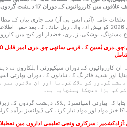
یں کارروائیوں کے دوران 17 دہشت گردوں کو ہلاک کردیا۔
علقات عامہ (آئی ایس پی آر) سے جاری بیان کے مطا
فورسز نے 24 مئی 2026 کو پیش آنے والے ریل حادثے کے بعد خفیہ ا
ع مستونگ، نوشکی، زہری، خضدار اور کیچ میں کارروا
:
شامل
کہ ان کارروائیوں کے دوران سیکیورٹی اہلکاروں نے د
نایا اور شدید فائرنگ کے تبادلوں کے دوران بھارتی اسپ
لہندوستان کے 17 دہشت گردوں کو ہلاک کردیا اور ان علاقوں م
کس کو بڑا دھچکا پہنچایا ہے۔
ے بتایا کہ بھارتی اسپانسرڈ ہلاک دہشت گردوں کے زیرقب
اکا خیز مواد اور مواد تیار کرنے کی ڈیوائسز برآمد کر
:
آزادکشمیر: سرکاری ونجی تعلیمی اداروں میں تعطیلات