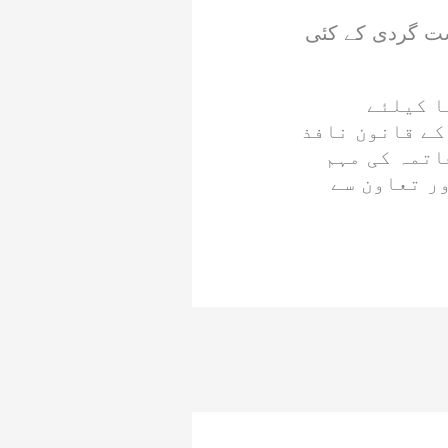
ہشت گردی کے کئی
ا کیلئے
کے قانون نافذ
اتمہ کی مہم
ر تعاون سے