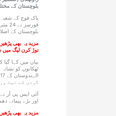
بلوچستان کے مختلف علاقوں م
پاک فوج کے شعبہ ت
بلوچستان کے اضلا
مزید یہ بھی پڑھیں
توڑ کرن لیگ میں 
بیان میں کہا گیا 
ٹھکانوں کو نشانہ ب
ا
گردی کے نیٹ ور
آئی ایس پی آر ن
اور بڑے پیمانے دھم
مزید یہ بھی پڑھیں