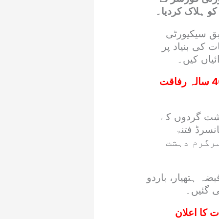
بق سیکیورٹی
طلاعات کی بنیاد پر
ئیاں کیں۔
چوہدری یٰسین کے قریبی ساتھی چوہدری امیر قابل 40 سالہ رفاقت
ہشت گردوں کے
انسرڈ فتنۃ
یں سرگرم دہشت
ضہ ہتھیار، باردو
لی گئیں۔
 کا اعلان