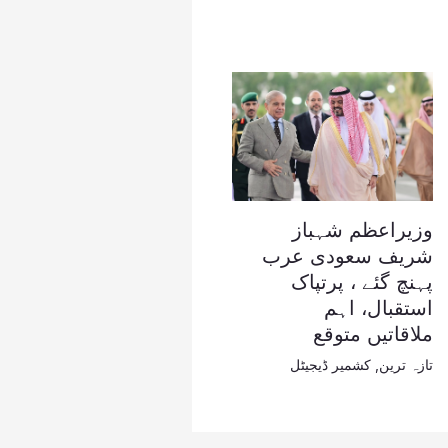
وزیراعظم شہباز
شریف سعودی عرب
پہنچ گئے ، پرتپاک
استقبال، اہم
ملاقاتیں متوقع
تازہ ترین
,
کشمیر ڈیجیٹل