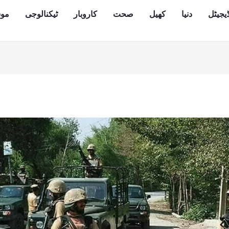
یجیٹل
دنیا
کھیل
صحت
کاروبار
ٹیکنالوجی
مو