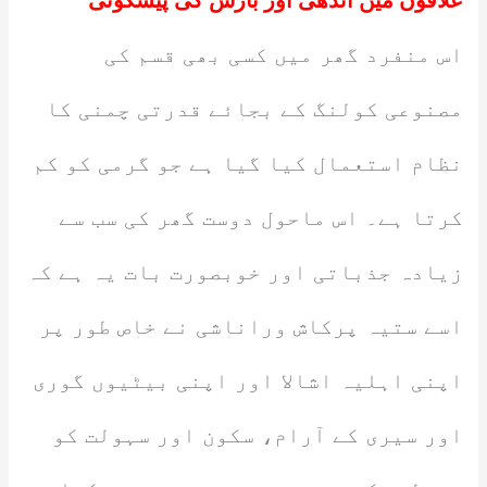
علاقوں میں آندھی اور بارش کی پیشگوئی
اس منفرد گھر میں کسی بھی قسم کی
مصنوعی کولنگ کے بجائے قدرتی چمنی کا
نظام استعمال کیا گیا ہے جو گرمی کو کم
کرتا ہے۔ اس ماحول دوست گھر کی سب سے
زیادہ جذباتی اور خوبصورت بات یہ ہے کہ
اسے ستیہ پرکاش وراناشی نے خاص طور پر
اپنی اہلیہ اشالا اور اپنی بیٹیوں گوری
اور سیری کے آرام، سکون اور سہولت کو