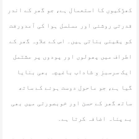
کھڑکیوں کا استعمال ہے، جو گھر کے اندر
قدرتی روشنی اور مسلسل ہوا کی آمدورفت
کو یقینی بناتی ہیں۔ اس کے علاوہ گھر کے
اطراف میں پھولوں اور پودوں پر مشتمل
ایک سرسبز و شاداب باغیچہ بھی بنایا
گیا ہے، جو ماحول دوست ہونے کے ساتھ
ساتھ گھر کے حسن اور خوبصورتی میں بھی
بے پناہ اضافہ کرتا ہے۔