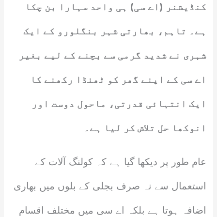
کنڈیشنر (اے سی) ہی واحد سہارا بن چکا
ہے۔ تاہم، بھارتی شہر بنگلورو کے ایک
شہری نے شدید گرمی سے بچنے کے لیے بغیر
اے سی کے اپنے گھر کو ٹھنڈا رکھنے کا
ایک انتہائی قدرتی، ماحول دوست اور
انوکھا حل تلاش کر لیا ہے۔
عام طور پر دیکھا گیا ہے کہ کولنگ آلات کے
استعمال سے نہ صرف بجلی کے بلوں میں بھاری
اضافہ ہوتا ہے بلکہ اے سی میں مختلف اقسام