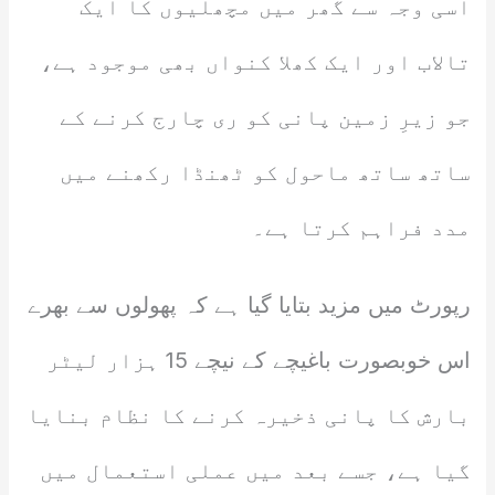
اسی وجہ سے گھر میں مچھلیوں کا ایک
تالاب اور ایک کھلا کنواں بھی موجود ہے،
جو زیرِ زمین پانی کو ری چارج کرنے کے
ساتھ ساتھ ماحول کو ٹھنڈا رکھنے میں
مدد فراہم کرتا ہے۔
رپورٹ میں مزید بتایا گیا ہے کہ پھولوں سے بھرے
اس خوبصورت باغیچے کے نیچے 15 ہزار لیٹر
بارش کا پانی ذخیرہ کرنے کا نظام بنایا
گیا ہے، جسے بعد میں عملی استعمال میں