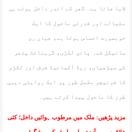
لایا جاتا ہے۔ گھر کے اندر داخل ہوتے ہی
مٹیالے اور قدرتی ماحول کا ایک
خوبصورت احساس ہوتا ہے، جہاں ری
سائیکل شدہ پائن لکڑی، گرینائٹ پتھر
کی سیڑھیاں، ریڈ آکسائیڈ فرش اور لکڑی
کا فرنیچر مکمل طور پر ایک روایتی دیہی
طرز کا ماحول پیدا کرتے ہیں۔
مزید پڑھیں:
ملک میں مرطوب ہوائیں داخل؛ کئی