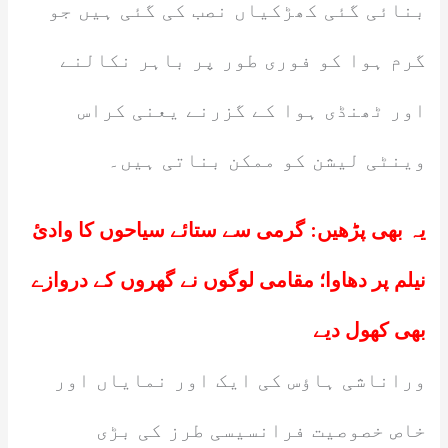
بنائی گئی کھڑکیاں نصب کی گئی ہیں جو
گرم ہوا کو فوری طور پر باہر نکالنے
اور ٹھنڈی ہوا کے گزرنے یعنی کراس
وینٹی لیشن کو ممکن بناتی ہیں۔
یہ بھی پڑھیں:
گرمی سے ستائے سیاحوں کا وادیٔ
نیلم پر دھاوا؛ مقامی لوگوں نے گھروں کے دروازے
بھی کھول دیے
وراناشی ہاؤس کی ایک اور نمایاں اور
خاص خصوصیت فرانسیسی طرز کی بڑی