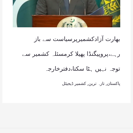
بھارت آزادکشمیرپرسیاست سے باز
رہے،پروپیگنڈا پھیلا کرمسئلہ کشمیر سے
توجہ نہیں ہٹا سکتا،دفترخارجہ
پاکستان
,
تازہ ترین
,
کشمیر ڈیجیٹل