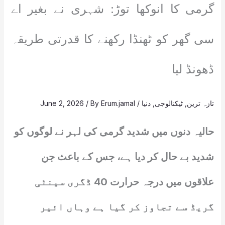
گرمی کا انوکھا توڑ: شہری نے بغیر اے
سی گھر کو ٹھنڈا رکھنے کا قدرتی طریقہ
ڈھونڈ لیا
تازہ ترین
,
ٹیکنالوجی
,
دنیا
/
Erum.jamal
/ By
June 2, 2026
حالیہ دنوں میں شدید گرمی کی لہر نے لوگوں کو
شدید بے حال کر دیا ہے، جس کے باعث جن
علاقوں میں درجہ حرارت 40 ڈگری سینٹی
گریڈ سے تجاوز کر گیا ہے وہاں ائیر