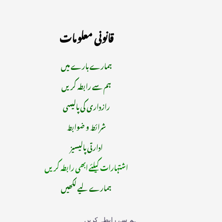
قانونی معلومات
ہمارے بارے میں
ہم سے رابطہ کریں
رازداری کی پالیسی
شرائط و ضوابط
ادارتی پالیسیز
اشتہارات کیلئے ابھی رابطہ کریں
ہمارے لیے لکھیں
ہم سے رابطہ کریں