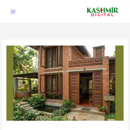
Ski
t
conten