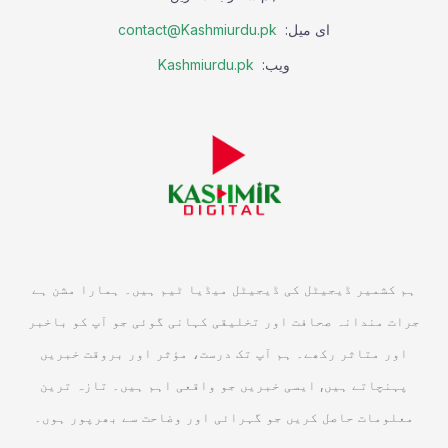
ای میل:
contact@Kashmiurdu.pk
ویب:
Kashmiurdu.pk
ہم کشمیر ڈیجیٹل کی ڈیجیٹل میڈیا ٹیم ہیں۔ ہمارا مشن ہے
جرات مندانہ صحافت اور تخلیقی کہانی گوئی جو آپ کو باخبر
اور متاثر رکھے۔ ہم آپ تک درست، مؤثر اور بروقت خبریں
پہنچاتے ہیں, ایسی خبریں جو واقعی اہم ہیں۔ تازہ ترین
معلومات حاصل کریں جو گہرائی اور وضاحت سے بھرپور ہوں۔