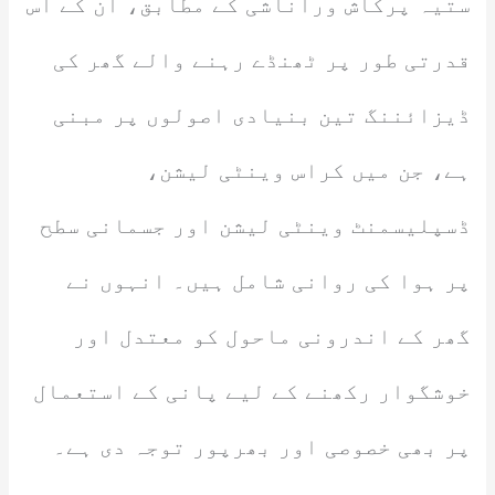
ستیہ پرکاش وراناشی کے مطابق، ان کے اس
قدرتی طور پر ٹھنڈے رہنے والے گھر کی
ڈیزائننگ تین بنیادی اصولوں پر مبنی
ہے، جن میں کراس وینٹی لیشن،
ڈسپلیسمنٹ وینٹی لیشن اور جسمانی سطح
پر ہوا کی روانی شامل ہیں۔ انہوں نے
گھر کے اندرونی ماحول کو معتدل اور
خوشگوار رکھنے کے لیے پانی کے استعمال
پر بھی خصوصی اور بھرپور توجہ دی ہے۔