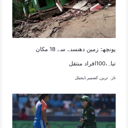
پونچھ: زمین دھنسنے سے 18 مکان
تباہ،100افراد منتقل
تازہ ترین
,
کشمیر ڈیجیٹل