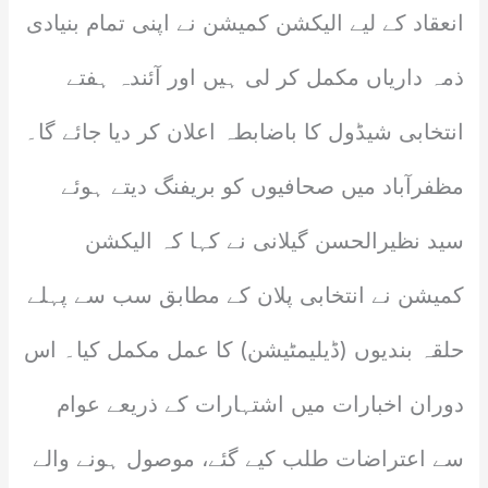
انعقاد کے لیے الیکشن کمیشن نے اپنی تمام بنیادی
ذمہ داریاں مکمل کر لی ہیں اور آئندہ ہفتے
انتخابی شیڈول کا باضابطہ اعلان کر دیا جائے گا۔
مظفرآباد میں صحافیوں کو بریفنگ دیتے ہوئے
سید نظیرالحسن گیلانی نے کہا کہ الیکشن
کمیشن نے انتخابی پلان کے مطابق سب سے پہلے
حلقہ بندیوں (ڈیلیمٹیشن) کا عمل مکمل کیا۔ اس
دوران اخبارات میں اشتہارات کے ذریعے عوام
سے اعتراضات طلب کیے گئے، موصول ہونے والے