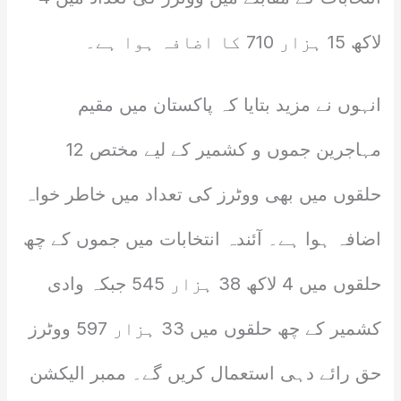
لاکھ 15 ہزار 710 کا اضافہ ہوا ہے۔
انہوں نے مزید بتایا کہ پاکستان میں مقیم
مہاجرین جموں و کشمیر کے لیے مختص 12
حلقوں میں بھی ووٹرز کی تعداد میں خاطر خواہ
اضافہ ہوا ہے۔ آئندہ انتخابات میں جموں کے چھ
حلقوں میں 4 لاکھ 38 ہزار 545 جبکہ وادی
کشمیر کے چھ حلقوں میں 33 ہزار 597 ووٹرز
حق رائے دہی استعمال کریں گے۔ ممبر الیکشن