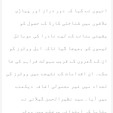
انہوں نے کہا کہ دور دراز اور پہاڑی
علاقوں میں شناختی کارڈ کے حصول کو
یقینی بنانے کے لیے نادرا کی موبائل
ٹیموں کو بھیجا گیا تاکہ اہل ووٹرز کو
ان کے گھروں کے قریب سہولت فراہم کی جا
سکے۔ ان اقدامات کے نتیجے میں ووٹرز کی
تعداد میں غیر معمولی اضافہ دیکھنے
میں آیا۔ سید نظیرالحسن گیلانی نے
بتایا کہ ابتدائی مرحلے میں ووٹر