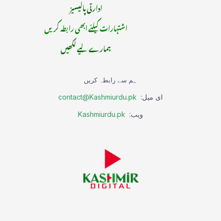
ادارتی پالیسیز
اشتہارات کیلئے ابھی رابطہ کریں
ہمارے لیے لکھیں
ہم سے رابطہ کریں
ای میل:
contact@Kashmiurdu.pk
ویب:
Kashmiurdu.pk