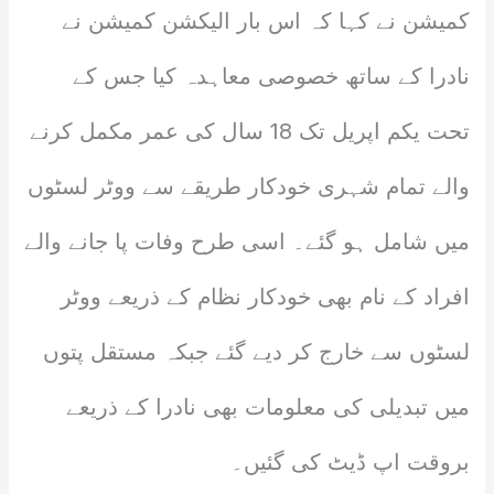
کمیشن نے کہا کہ اس بار الیکشن کمیشن نے
نادرا کے ساتھ خصوصی معاہدہ کیا جس کے
تحت یکم اپریل تک 18 سال کی عمر مکمل کرنے
والے تمام شہری خودکار طریقے سے ووٹر لسٹوں
میں شامل ہو گئے۔ اسی طرح وفات پا جانے والے
افراد کے نام بھی خودکار نظام کے ذریعے ووٹر
لسٹوں سے خارج کر دیے گئے جبکہ مستقل پتوں
میں تبدیلی کی معلومات بھی نادرا کے ذریعے
بروقت اپ ڈیٹ کی گئیں۔