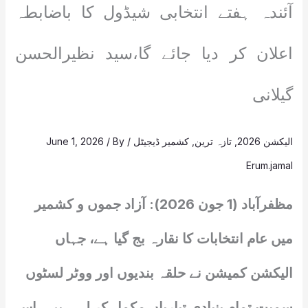
آئندہ ہفتے انتخابی شیڈول کا باضابطہ
اعلان کر دیا جائے گا،سید نظیرالحسن
گیلانی
الیکشن 2026
,
تازہ ترین
,
کشمیر ڈیجیٹل
/
/ By
June 1, 2026
Erum.jamal
مظفرآباد (1 جون 2026): آزاد جموں و کشمیر
میں عام انتخابات کا نقارہ بج گیا ہے، جہاں
الیکشن کمیشن نے حلقہ بندیوں اور ووٹر لسٹوں
سمیت تمام بنیادی تیاریاں مکمل کر لی ہیں۔ اس