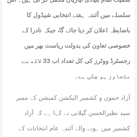
سلسلے میں آئندہ ہفتے انتخابی شیڈول کا
باضابطہ اعلان کر دیا جائے گا، جبکہ نادرا کے
خصوصی تعاون کی بدولت ریاست بھر میں
رجسٹرڈ ووٹرز کی کل تعداد اب 33 لاکھ سے
متجاوز ہو چکی ہے۔
آزاد جموں و کشمیر الیکشن کمیشن کے ممبر
سید نظیرالحسن گیلانی نے کہا ہے کہ آزاد
کشمیر میں ہونے والے آئندہ عام انتخابات کے