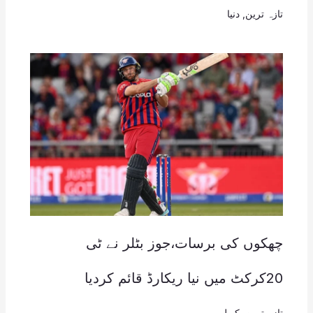
تازہ ترین
,
دنیا
چھکوں کی برسات،جوز بٹلر نے ٹی
20کرکٹ میں نیا ریکارڈ قائم کردیا
تازہ ترین
,
کھیل