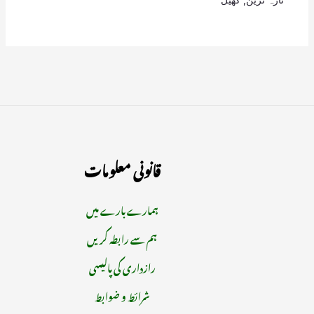
قانونی معلومات
ہمارے بارے میں
ہم سے رابطہ کریں
رازداری کی پالیسی
شرائط و ضوابط