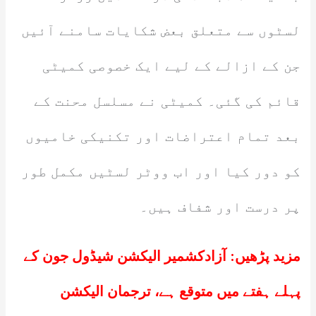
لسٹوں سے متعلق بعض شکایات سامنے آئیں
جن کے ازالے کے لیے ایک خصوصی کمیٹی
قائم کی گئی۔ کمیٹی نے مسلسل محنت کے
بعد تمام اعتراضات اور تکنیکی خامیوں
کو دور کیا اور اب ووٹر لسٹیں مکمل طور
پر درست اور شفاف ہیں۔
مزید پڑھیں:
آزادکشمیر الیکشن شیڈول جون کے
پہلے ہفتے میں متوقع ہے، ترجمان الیکشن