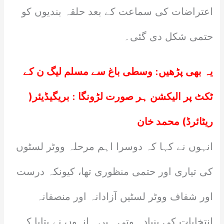
اعتراضات کی سماعت کے بعد حلقہ بندیوں کو
حتمی شکل دی گئی۔
یہ بھی پڑھیں:
وسطی باغ سے مسلم لیگ ن کے
ٹکٹ پر الیکشن ہر صورت لڑونگا : بریگیڈیئر(
ریٹائرڈ) محمد خان
انہوں نے کہا کہ دوسرا اہم مرحلہ ووٹر لسٹوں
کی تیاری اور حتمی منظوری تھا، کیونکہ درست
اور شفاف ووٹر لسٹیں آزادانہ اور منصفانہ
انتخابات کی بنیاد ہوتی ہیں۔ انہوں نے بتایا کہ