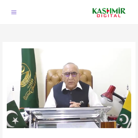
Ski
t
conten