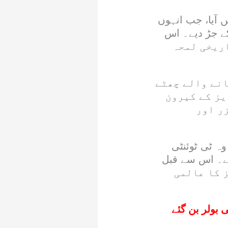
 آیا، جب انہوں
Chen Zhuo Yue کے ایک ہی اوور میں مسلسل 6 چھکے جڑ دیے۔ اس
 اور تاریخی لمحہ
نل کرکٹ میں ایک اوور میں 6 چھکے لگانے والے چھٹے
یز کے کیرون
ر اور
وہ ٹی ٹوئنٹی
بن گئی ہے۔ اس سے قبل
کا مجموعہ بنا چکی ہے جبکہ زمبابوے کے نام 344 رنز کا عالمی