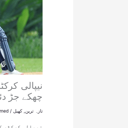
چھکے جڑ دئ
تازہ ترین
,
کھیل
/
hmed
نیپالی کرکٹر کو