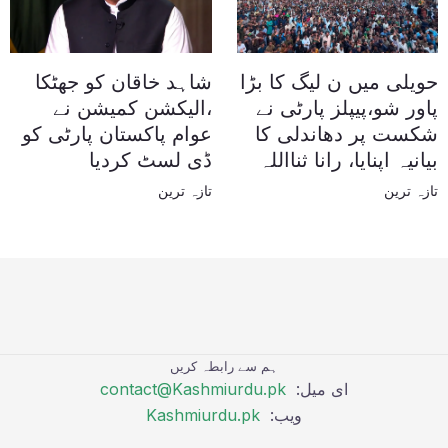
حویلی میں ن لیگ کا بڑا
شاہد خاقان کو جھٹکا
پاور شو،پیپلز پارٹی نے
،الیکشن کمیشن نے
شکست پر دھاندلی کا
عوام پاکستان پارٹی کو
بیانیہ اپنایا، رانا ثنااللہ
ڈی لسٹ کردیا
تازہ ترین
تازہ ترین
ہم سے رابطہ کریں
ای میل:
contact@Kashmiurdu.pk
ویب:
Kashmiurdu.pk