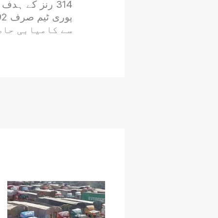
314 رنز کے ہدف
سے کامیابی حاص