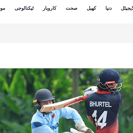
یجیٹل
دنیا
کھیل
صحت
کاروبار
ٹیکنالوجی
مو