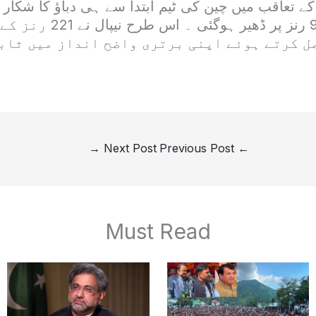
 کے تعاقب میں چین کی ٹیم ابتدا سے ہی دباؤ کا شکار 
پوری ٹیم صرف 92 رنز پر ڈھیر
ل کرتے ہوئے اپنی برتری واضح انداز میں ثابت
→
Next Post
Previous Post
←
Must Read