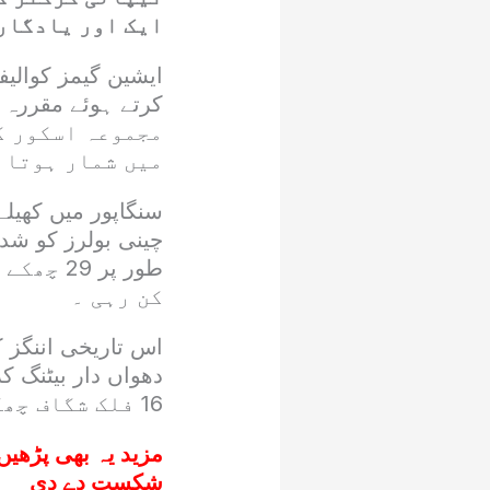
ایک اور یادگار 
ایشین گیمز کوالیف
مجموعہ اسکور ک
میں شمار ہوتا 
سنگاپور میں کھیلے 
چینی بولرز کو شدی
طور پر 
کن رہی ۔
اس تاریخی اننگز 
16 فلک شگاف چھکے شامل تھے ۔
مزید یہ بھی پڑھیں
شکست دے دی