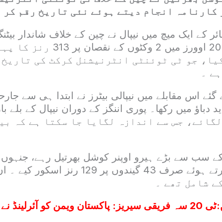
کارنامہ انجام دیتے ہوئے نئی تاریخ رقم کر د
ائر کے ایک میچ میں نیپال نے چین کے خلاف شاندار بیٹن
کرتے ہوئے مقررہ 20 اوورز میں 2 وکٹوں کے ن
یا، جو ٹی ٹوئنٹی انٹرنیشنل کرکٹ کی تاریخ 
ہے ۔
گئے اس مقابلے میں نیپالی بیٹرز نے ابتدا ہی سے جارحانہ
د دباؤ میں رکھا۔ پوری اننگز کے دوران نیپال کے بلے 
29 چھکے لگائے، جس سے اندازہ لگایا جا سکتا ہے کہ 
کے سب سے بڑے ہیرو اوپنر کوشل بھرتیل رہے، جنہوں ن
دھواں دار بیٹنگ کرتے ہوئے صرف 43 گیندوں پر 29
: