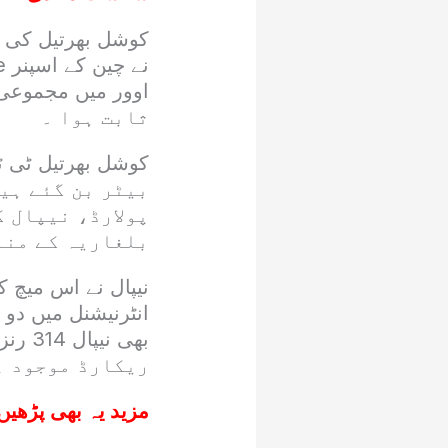
کوشل بھرتیل کی ان
ثابت ہوا ۔
بیٹر بن گئے ہی
پولارڈ، نیپال 
بلغاریہ کے منا
نیپال نے اس میچ کے
ریکارڈ موجود ہ
مزید یہ بھی پڑھیں