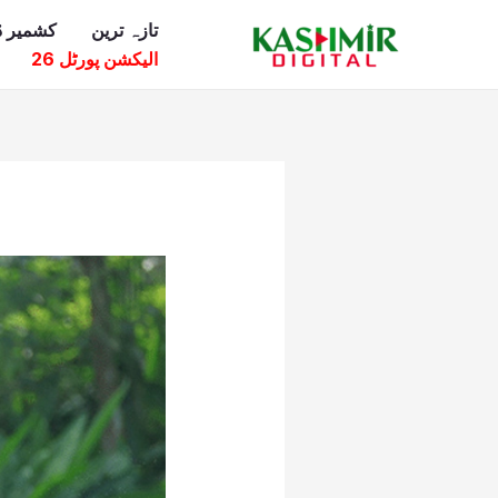
Ski
تازہ ترین
کشمیر ڈ
t
الیکشن پورٹل 26
conten