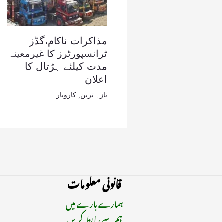
مذاکرات ناکام،گڈز
ٹرانسپورٹرز کا غیرمعینہ
مدت کیلئے ہڑتال کا
اعلان
تازہ ترین
,
کاروبار
قانونی معلومات
ہمارے بارے میں
ہم سے رابطہ کریں