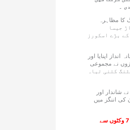
ی ۔
گ کا مظاہرہ
قصان پر 313 رنز کا پہاڑ جیسا
کے بڑے اسکورز
 انداز اپنایا اور
بازوں نے مجموعی
بیٹنگ کتنی تباہ
ے شاندار اور
1 رنز اسکور کیے ۔ ان کی اننگز میں
ٹی 20 سہ فریقی سیریز: پاکستان ویمن کو آئرلینڈ نے 7 وکٹوں سے