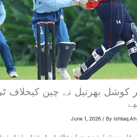
یے
June 1, 2026
/ By
Ishtiaq.A
شل بھرتیل نے چین کے خلاف ٹی ٹوئنٹی انٹرنیش