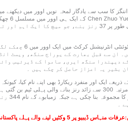
نگز کا سب سے یادگار لمحہ نویں اوور میں دیکھنے میں
نے چین کے اسپنر 
اوور میں مجموعی طور پر 37 رنز بنے، جو میچ کا ایک اہم
کوشل بھرتیل ٹی ٹوئنٹی انٹرنیش
ں۔ ان سے قبل بھارت کے یوراج سنگھ، ویسٹ انڈ
کے دیپندرا سنگھ ایری، ساموا کے ڈیرئیس وائز
ن بشیر یہ اعزاز حاصل کر چکے ہیں ۔
 ذریعے ایک اور منفرد ریکارڈ بھی اپنے نام کیا، کیونکہ 
انٹرنیشنل میں دو مرتبہ 300 سے زائد رنز بنانے والی پہلی ٹیم 
بھی نیپال 314 رنز 
ے ۔
:
عرفات منہاس ڈیبیو پر 5 وکٹیں لینے والے پہلے پاکستانی بولر بن گئے