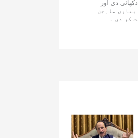
دکھائی دی اور
 ہوگئی ۔ اس طرح نیپال نے 221 رنز کے بھاری مارجن
 کر دی ۔