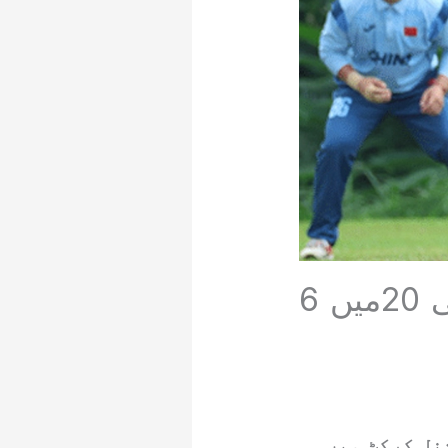
نیپالی کرکٹر کوشل بھرتیل نے چین کیخلاف ٹی 20میں 6
نل کرکٹ میں