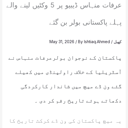
عرفات منہاس ڈیبیو پر 5 وکٹیں لینے والے
پہلے پاکستانی بولر بن گئے
کھیل
/
Ishtiaq.Ahmed
/ By
May 31, 2026
پاکستان کے نوجوان بولرعرفات منہاس نے
آسٹریلیا کے خلاف راولپنڈی میں کھیلے
گئے ون ڈے میچ میں شاندار کارکردگی
دکھاتے ہوئے تاریخ رقم کر دی ۔
یہ میچ پاکستان کی ون ڈے کرکٹ تاریخ کا