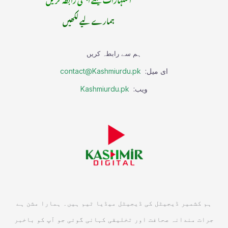
ہمارے لیے لکھیں
ہم سے رابطہ کریں
ای میل:
contact@Kashmiurdu.pk
ویب:
Kashmiurdu.pk
ہم کشمیر ڈیجیٹل کی ڈیجیٹل میڈیا ٹیم ہیں۔ ہمارا مشن ہے
جرات مندانہ صحافت اور تخلیقی کہانی گوئی جو آپ کو باخبر