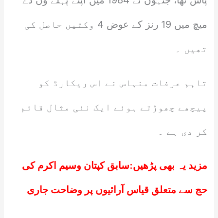
پاس تھا، جنہوں نے 1984 میں اپنے پہلے ون ڈے
میچ میں 19 رنز کے عوض 4 وکٹیں حاصل کی
تھیں ۔
تاہم عرفات منہاس نے اس ریکارڈ کو
پیچھے چھوڑتے ہوئے ایک نئی مثال قائم
کر دی ہے ۔
مزید یہ بھی پڑھیں:
سابق کپتان وسیم اکرم کی
حج سے متعلق قیاس آرائیوں پر وضاحت جاری