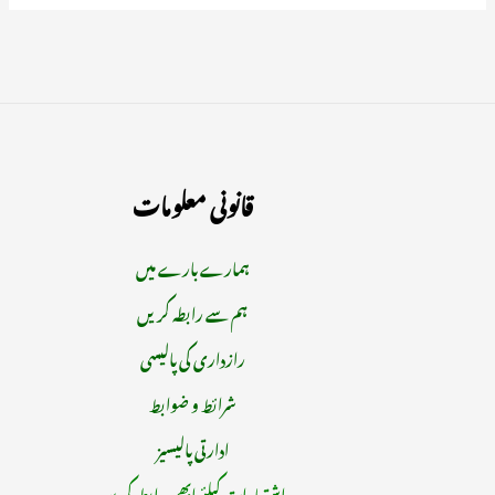
قانونی معلومات
ہمارے بارے میں
ہم سے رابطہ کریں
رازداری کی پالیسی
شرائط و ضوابط
ادارتی پالیسیز
اشتہارات کیلئے ابھی رابطہ کریں