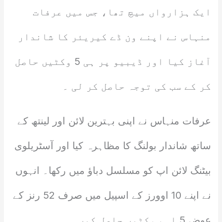
ایک ہزارواں میچ تھا، جس میں عرفات
منہاس نے اپنے ون ڈے کیریئر کا شاندار
آغاز کیا اور ڈیبیو پر ہی 5 وکٹیں حاصل
کر کے سب کی توجہ حاصل کر لی ۔
عرفات منہاس نے اپنی بہترین لائن اور لینتھ کے
ساتھ شاندار بولنگ کا مظاہرہ کیا اور آسٹریلوی
بیٹنگ لائن اپ کو مسلسل دباؤ میں رکھا۔ انہوں
نے اپنے 10 اوورز کے اسپیل میں صرف 52 رنز کے
عوض 5 اہم وکٹیں حاصل کیں ۔