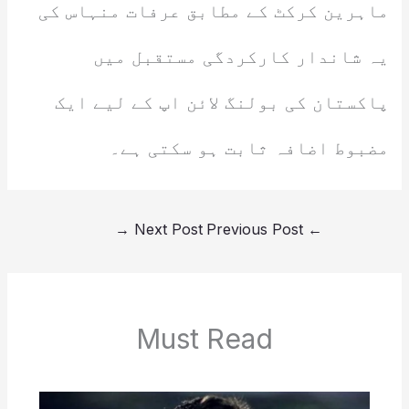
ماہرین کرکٹ کے مطابق عرفات منہاس کی
یہ شاندار کارکردگی مستقبل میں
پاکستان کی بولنگ لائن اپ کے لیے ایک
مضبوط اضافہ ثابت ہو سکتی ہے۔
→
Next Post
Previous Post
←
Must Read