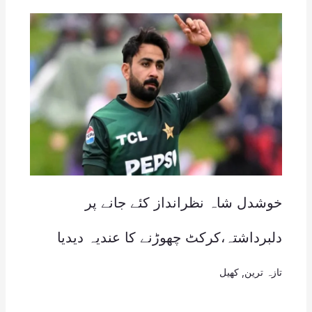
خوشدل شاہ نظرانداز کئے جانے پر
دلبرداشتہ،کرکٹ چھوڑنے کا عندیہ دیدیا
تازہ ترین
,
کھیل