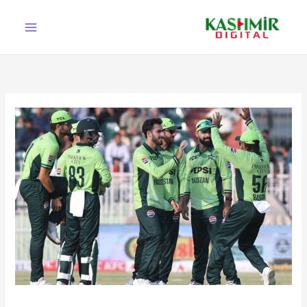
Ski
t
conten