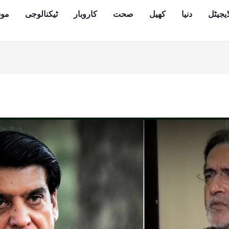
یجیٹل
دنیا
کھیل
صحت
کاروبار
ٹیکنالوجی
مو