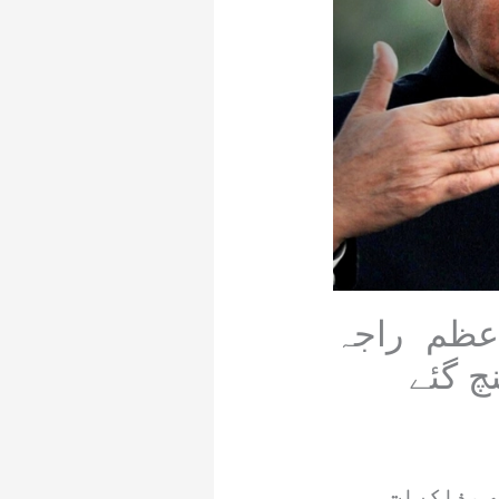
عظم راجہ
چ گئے
ھ مذاکرات