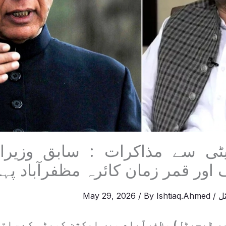
ٹی سے مذاکرات : سابق وزیرا
اور قمر زمان کائرہ مظفرآباد پہن
ل
/
Ishtiaq.Ahmed
/ By
May 29, 2026
ر ڈیجیٹل) مظفرآباد میں ایکشن کمیٹی کے سات