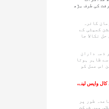
رفت کی طرف بڑھ
مان کائرہ
شن کمیٹی کے
حل نکالا جا
 ذمہ داران
سے ظاہر ہوتا
 اس عمل کو
ال واپس لینے،
اعدہ طور پر
اس میں شرکت