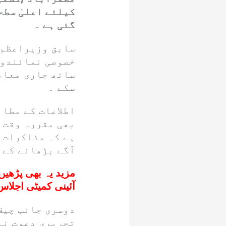
کیلئے اعلیٰ سطح
گئی ہے ۔
سابق وزیراعظم 
خصوصی نمائندوں
ساتھ جاری معامل
سکے ۔
اطلاعات کے مطا
بھی مقررہ وقت س
ہے کہ مذاکرات ک
آگے بڑھانے کے 
مزید یہ بھی پڑھیں
آئینی کمیٹی اجل
دوسری جانب چیف
تحریری دعوت نا