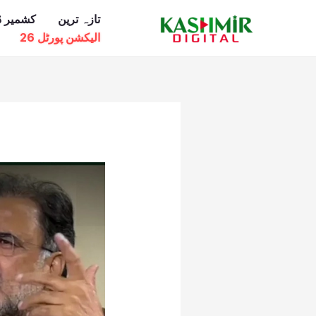
Ski
تازہ ترین
کشمیر ڈ
t
الیکشن پورٹل 26
conten