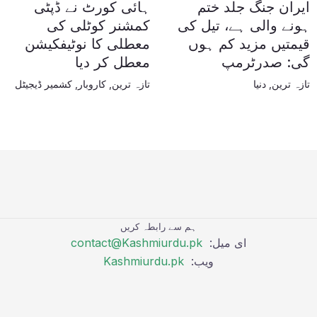
ایران جنگ جلد ختم
ہائی کورٹ نے ڈپٹی
ہونے والی ہے، تیل کی
کمشنر کوٹلی کی
قیمتیں مزید کم ہوں
معطلی کا نوٹیفکیشن
گی: صدرٹرمپ
معطل کر دیا
تازہ ترین
,
دنیا
تازہ ترین
,
کاروبار
,
کشمیر ڈیجیٹل
ہم سے رابطہ کریں
ای میل:
contact@Kashmiurdu.pk
ویب:
Kashmiurdu.pk