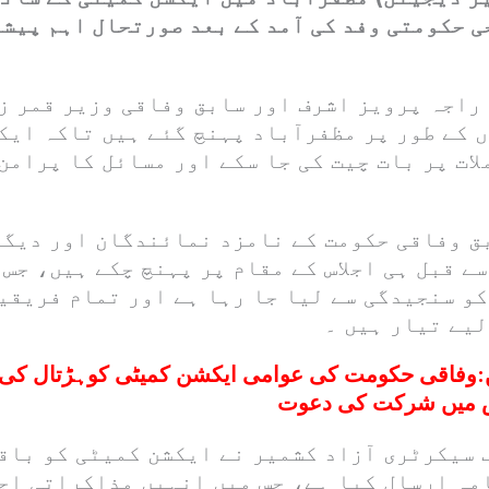
ی حکومتی وفد کی آمد کے بعد صورتحال اہم پیش
راجہ پرویز اشرف اور سابق وفاقی وزیر قمر ز
 کے طور پر مظفرآباد پہنچ گئے ہیں تاکہ ایک
ات پر بات چیت کی جا سکے اور مسائل کا پرامن 
بق وفاقی حکومت کے نامزد نمائندگان اور دیگر
ے قبل ہی اجلاس کے مقام پر پہنچ چکے ہیں، جس 
و سنجیدگی سے لیا جا رہا ہے اور تمام فریقین
لیے تیار ہیں ۔
:
وفاقی حکومت کی عوامی ایکشن کمیٹی کوہڑتال کی ک
اس میں شرکت کی دعوت
 سیکرٹری آزاد کشمیر نے ایکشن کمیٹی کو باق
مہ ارسال کیا ہے، جس میں انہیں مذاکراتی اجل