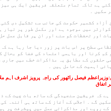
گئی ہے تاکہ تمام متعلقہ فریقین ایک ہی میز 
 سکیں ۔
 آزاد کشمیر حکومت کی جانب سے تشکیل دی گئی
کوارٹر میں موجود ہے اور مکمل طور پر تیار ہ
ات اور تحفظات کو سنے اور ان پر قابل عمل حل
امی سطح پر اس بات پر زور دیا جا رہا ہے کہ 
 کم کرنا اور باہمی اعتماد کی فضا کو بحال ک
ی حلقوں کے مطابق یہ مذاکرات خطے میں جاری 
ائی اہمیت کے حامل ہیں ۔
:
وزیراعظم فیصل راٹھور کی راجہ پرویز اشرف اہم مل
ر اتفاق
 ہے کہ فریقین سنجیدگی کے ساتھ بات چیت کے ذ
کیں گے ۔ اجلاس کے آغاز کے ساتھ ہی آئندہ کی
کے رویے اور مذاکراتی عمل میں پیشرفت پر ہو