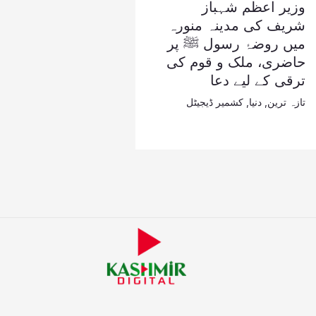
وزیر اعظم شہباز
شریف کی مدینہ منورہ
میں روضۂ رسول ﷺ پر
حاضری، ملک و قوم کی
ترقی کے لیے دعا
تازہ ترین
,
دنیا
,
کشمیر ڈیجیٹل