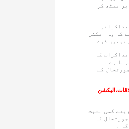
پر بیٹھ کر
 مذاکراتی
ے کہ وہ ایکشن
 تجویز کرے ۔
مذاکرات کا
رنا ہے ۔
صورتحال کے
اقات،الیکشن
ریعے کسی مثبت
 صورتحال کا
گا ۔