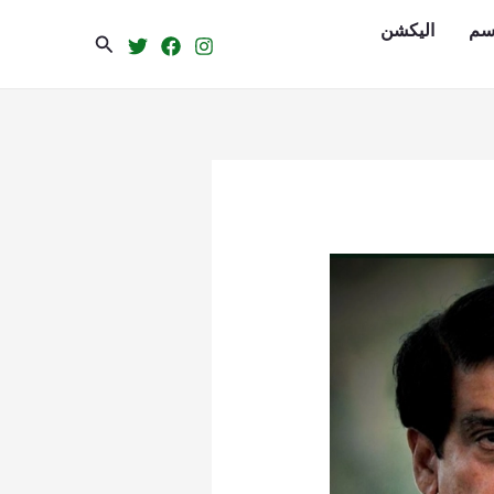
سم
الیکشن
Search