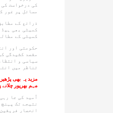
کی درخواست کی 
مسائل پر غور کر
ذرائع کے مطابق
کمیٹی بھی ہیڈ 
کمیٹی کے مطالب
حکومتی اور انتظ
مقصد کشیدگی کو
سیاسی و انتظام
تناظر میں انتہ
مزید یہ بھی پڑھیں
مہم بھرپور چلانے پ
اُمید کی جا رہی
نتیجے تک پہنچ س
انحصار فریقین 