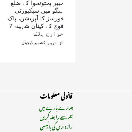
خیبر پختونخوا کے ضلع
ہنگو میں سیکیورٹی
فورسز کا آپریشن، پاک
فوج کے کپتان شہید، 7
خوارج ہلاک
تازہ ترین
,
کشمیر ڈیجیٹل
قانونی معلومات
ہمارے بارے میں
ہم سے رابطہ کریں
رازداری کی پالیسی