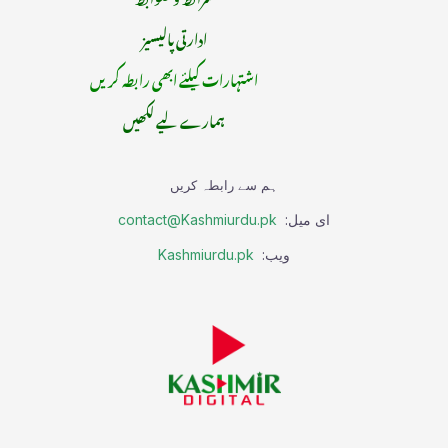
ادارتی پالیسیز
اشتہارات کیلئے ابھی رابطہ کریں
ہمارے لیے لکھیں
ہم سے رابطہ کریں
ای میل:
contact@Kashmiurdu.pk
ویب:
Kashmiurdu.pk