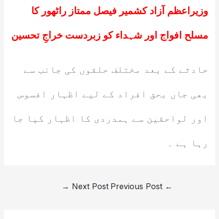
وزیراعظم آزاد کشمیر فیصل ممتاز راٹھور کا
مسلح افواج اور شہداء کو زبردست خراجِ تحسین
حادثے کے بعد مختلف حلقوں کی جانب سے
بھی جاں بحق افراد کے لیے اظہار افسوس
اور لواحقین سے ہمدردی کا اظہار کیا جا
رہا ہے ۔
→
Next Post
Previous Post
←