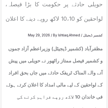
حویلی حادثے پر حکومت کا بڑا فیصلہ،
لواحقین کو 10،10 لاکھ روپے دینے کا اعلان
کشمیر ڈیجیٹل
/
Ishtiaq.Ahmed
/ By
May 29, 2026
مظفرآباد (کشمیر ڈیجیٹل) وزیراعظم آزاد جموں
و کشمیر فیصل ممتاز راٹھور نے حویلی میں پیش
آنے والے المناک ٹریفک حادثے میں جاں بحق افراد
کے لواحقین کے لیے مالی امداد کا اعلان کرتے ہوئے
فی خاندان 10 لاکھ روپے فراہم کرنے کی