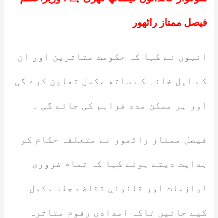
فیصل ممتاز راٹھور
انہوں نے کہا کہ حکومت متاثرین اور ان
کے اہل خانہ کے ساتھ مکمل تعاون کرے گی
اور ہر ممکن مدد فراہم کی جائے گی ۔
فیصل ممتاز راٹھور نے متعلقہ حکام کو
ہدایت دیتے ہوئے کہا کہ تمام ضروری
لوازمات اور قانونی تقاضے جلد مکمل
کیے جائیں تاکہ امدادی رقوم متاثرہ