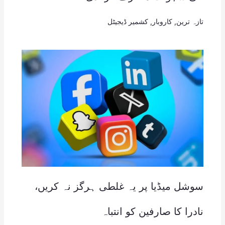
تازہ ترین
,
کاروبار
,
کشمیر ڈیجیٹل
سوشل میڈیا پر یہ غلطی ہرگز نہ کریں،
نادرا کا صارفین کو انتباہ