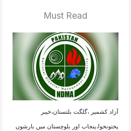
Must Read
آزاد کشمیر ،گلگت بلتستان،خیبر
پختونخوا،پنجاب اور بلوچستان میں بارشوں