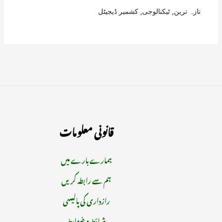
تازہ ترین
,
ٹیکنالوجی
,
کشمیر ڈیجیٹل
قانونی معلومات
ہمارے بارے میں
ہم سے رابطہ کریں
رازداری کی پالیسی
شرائط و ضوابط