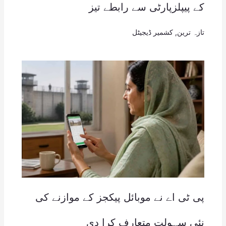
کے پیپلزپارٹی سے رابطے تیز
تازہ ترین
,
کشمیر ڈیجیٹل
پی ٹی اے نے موبائل پیکجز کے موازنے کی
نئی سہولت متعارف کرا دی