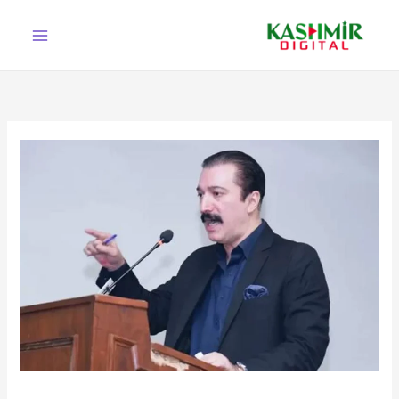
Ski
t
conten