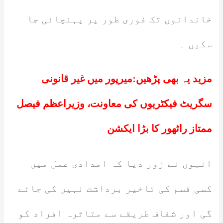
خاندانوں تک فوری طور پر پہنچائی جا
سکیں ۔
مزید یہ بھی پڑھیں:
میرپور میں غیر قانونی
سگریٹ فیکٹریوں کی معاونت، وزیراعظم فیصل
ممتاز راٹھور کا بڑا ایکشن
انہوں نے زور دیا کہ امدادی عمل میں
کسی قسم کی تاخیر برداشت نہیں کی جائے
گی اور شفاف طریقے سے متاثرہ افراد کو