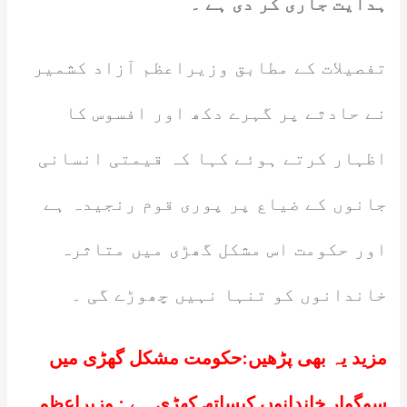
ہدایت جاری کر دی ہے ۔
تفصیلات کے مطابق وزیراعظم آزاد کشمیر
نے حادثے پر گہرے دکھ اور افسوس کا
اظہار کرتے ہوئے کہا کہ قیمتی انسانی
جانوں کے ضیاع پر پوری قوم رنجیدہ ہے
اور حکومت اس مشکل گھڑی میں متاثرہ
خاندانوں کو تنہا نہیں چھوڑے گی ۔
مزید یہ بھی پڑھیں:
حکومت مشکل گھڑی میں
سوگوار خاندانوں کیساتھ کھڑی ہے : وزیراعظم