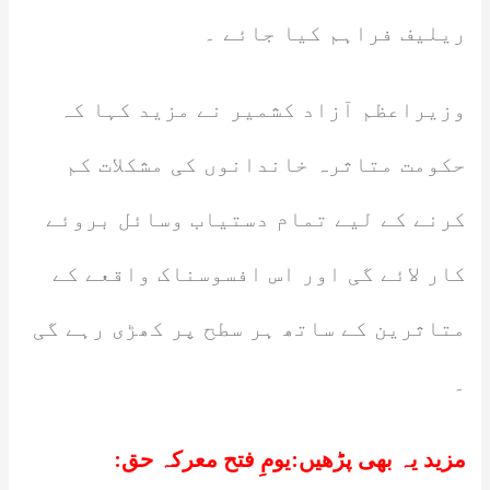
ریلیف فراہم کیا جائے ۔
وزیراعظم آزاد کشمیر نے مزید کہا کہ
حکومت متاثرہ خاندانوں کی مشکلات کم
کرنے کے لیے تمام دستیاب وسائل بروئے
کار لائے گی اور اس افسوسناک واقعے کے
متاثرین کے ساتھ ہر سطح پر کھڑی رہے گی
۔
مزید یہ بھی پڑھیں:
یومِ فتح معرکہ حق: