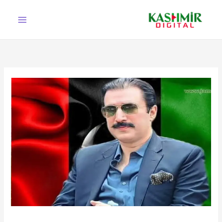
Ski
t
conten