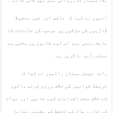
بلاامتیاز کارروائی عمل میں لائی جائے ۔
انہوں نے کہا کہ ناقص اور غیر محفوظ
گاڑیوں کی سڑکوں پر موجودگی حادثات کا
باعث بنتی ہے، اس لیے قانون پر سختی سے
عملدرآمد ناگزیر ہے۔
راجہ فیصل ممتاز راٹھور نے کہا کہ
ٹریفک قوانین کی خلاف ورزی کرنے والوں
کے خلاف سخت اقدامات کیے جائیں اور عوام
کی جان و مال کے تحفظ کو یقینی بنایا