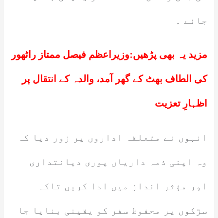
جائے ۔
مزید یہ بھی پڑھیں:
وزیراعظم فیصل ممتاز راٹھور
کی الطاف بھٹ کے گھر آمد، والدہ کے انتقال پر
اظہارِ تعزیت
انہوں نے متعلقہ اداروں پر زور دیا کہ
وہ اپنی ذمہ داریاں پوری دیانتداری
اور مؤثر انداز میں ادا کریں تاکہ
سڑکوں پر محفوظ سفر کو یقینی بنایا جا