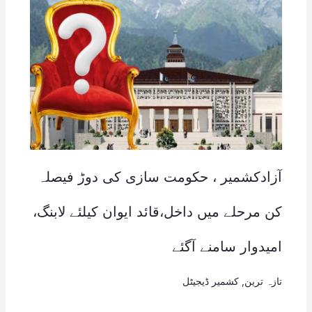
آزادکشمیر ، حکومت سازی کی دوڑ فیصلہ
کن مرحلے میں داخل،قائد ایوان کیلئے لابنگ،
امیدوار سامنے آگئے
تازہ ترین
,
کشمیر ڈیجیٹل