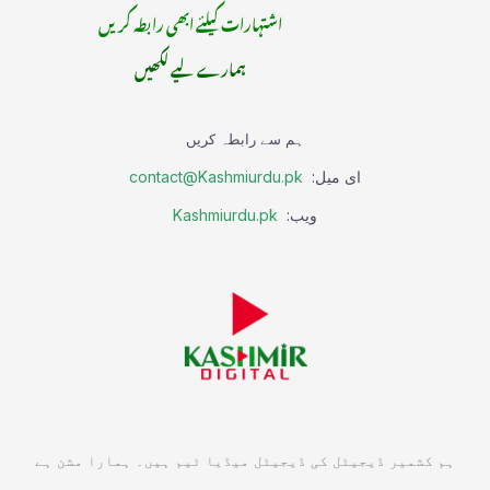
اشتہارات کیلئے ابھی رابطہ کریں
ہمارے لیے لکھیں
ہم سے رابطہ کریں
ای میل:
contact@Kashmiurdu.pk
ویب:
Kashmiurdu.pk
ہم کشمیر ڈیجیٹل کی ڈیجیٹل میڈیا ٹیم ہیں۔ ہمارا مشن ہے