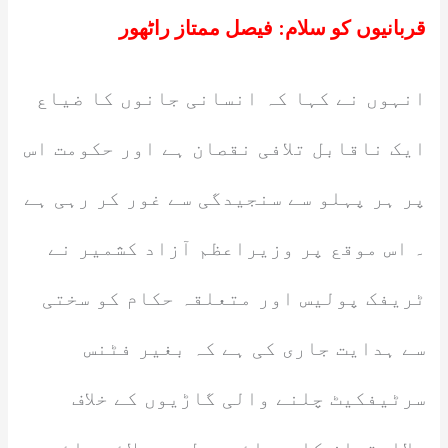
قربانیوں کو سلام: فیصل ممتاز راٹھور
انہوں نے کہا کہ انسانی جانوں کا ضیاع
ایک ناقابل تلافی نقصان ہے اور حکومت اس
پر ہر پہلو سے سنجیدگی سے غور کر رہی ہے
۔ اس موقع پر وزیراعظم آزاد کشمیر نے
ٹریفک پولیس اور متعلقہ حکام کو سختی
سے ہدایت جاری کی ہے کہ بغیر فٹنس
سرٹیفکیٹ چلنے والی گاڑیوں کے خلاف