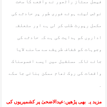
فیصل ممتاز راٹھور نے واقعے کا سخت
نوٹس لیتے ہوئے فوری طور پر حادثے کی
مکمل رپورٹ طلب کر لی ہے اور متعلقہ
اداروں کو ہدایت کی ہے کہ حادثے کی
وجوہات کو شفاف طریقے سے سامنے لایا
جائے تاکہ مستقبل میں ایسے افسوسناک
واقعات کی روک تھام ممکن بنائی جا سکے
۔
مزید یہ بھی پڑھیں:
عیدالاضحیٰ پر کشمیریوں کی