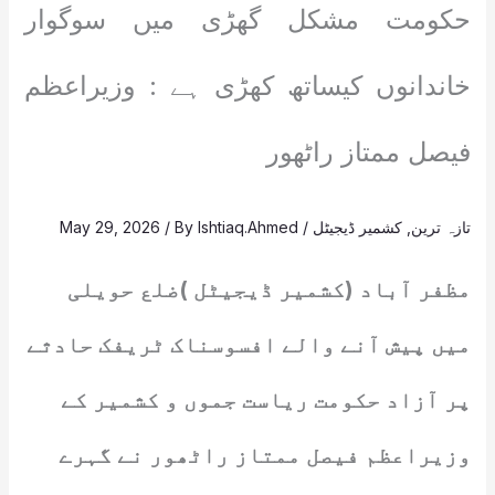
حکومت مشکل گھڑی میں سوگوار
خاندانوں کیساتھ کھڑی ہے : وزیراعظم
فیصل ممتاز راٹھور
تازہ ترین
,
کشمیر ڈیجیٹل
/
Ishtiaq.Ahmed
/ By
May 29, 2026
مظفر آباد (کشمیر ڈیجیٹل )ضلع حویلی
میں پیش آنے والے افسوسناک ٹریفک حادثے
پر آزاد حکومت ریاست جموں و کشمیر کے
وزیراعظم فیصل ممتاز راٹھور نے گہرے