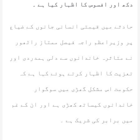
دکھ اور افسوس کا اظہار کیا ہے ۔
حادثے میں قیمتی انسانی جانوں کے ضیاع
پر وزیراعظم راجہ فیصل ممتاز راٹھور
نے متاثرہ خاندانوں سے دلی ہمدردی اور
تعزیت کا اظہار کرتے ہوئے کہا ہے کہ
حکومت اس مشکل گھڑی میں سوگوار
خاندانوں کیساتھ کھڑی ہے اور ان کے غم
میں برابر کی شریک ہے ۔