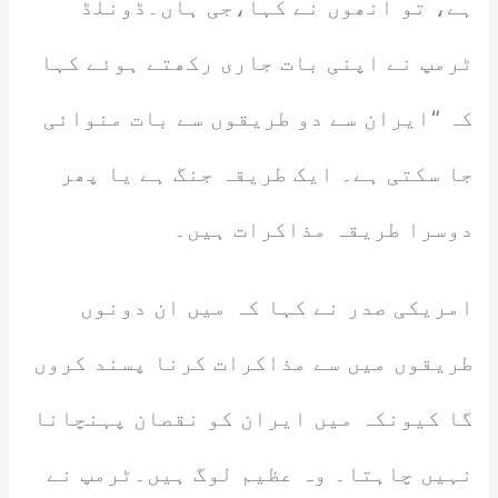
ہے، تو انھوں نے کہا،جی ہاں۔ڈونلڈ
ٹرمپ نے اپنی بات جاری رکھتے ہوئے کہا
کہ “ایران سے دو طریقوں سے بات منوائی
جا سکتی ہے۔ ایک طریقہ جنگ ہے یا پھر
دوسرا طریقہ مذاکرات ہیں۔
امریکی صدر نے کہا کہ میں ان دونوں
طریقوں میں سے مذاکرات کرنا پسند کروں
گا کیونکہ میں ایران کو نقصان پہنچانا
نہیں چاہتا۔ وہ عظیم لوگ ہیں۔ٹرمپ نے