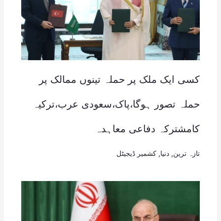
کسی ایک ملک پر حملہ تینوں ممالک پر
حملہ تصور ہوگا،پاک،سعودی عرب،ترکیہ
کامشترکہ دفاعی معاہدہ
تازہ ترین
,
دنیا
,
کشمیر ڈیجیٹل