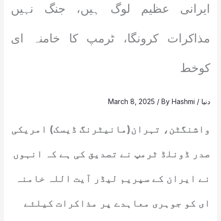
ایرانی عظیم لوگ ہیں، جنگ نہیں
مذاکرات کرونگا، ٹرمپ کا خامنہ ای
کوخط
دنیا
/
Hashmi
/ By
March 8, 2025
واشنگٹن، تہران(مانیٹرنگ ڈیسک) امریکی
صدر ڈونلڈ ٹرمپ نے تصدیق کی ہے کہ انہوں
نے ایران کے سپریم لیڈر آیت اللہ خامنہ
ای کو جوہری معاہدے پر مذاکرات کیلئے