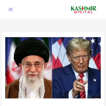
Ski
t
conten