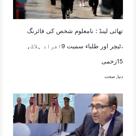
تھائی لینڈ : نامعلوم شخص کی فائرنگ
،ٹیچر اور طلباء سمیت 9افراد ہلاک،
15زخمی
دنیا
,
صحت