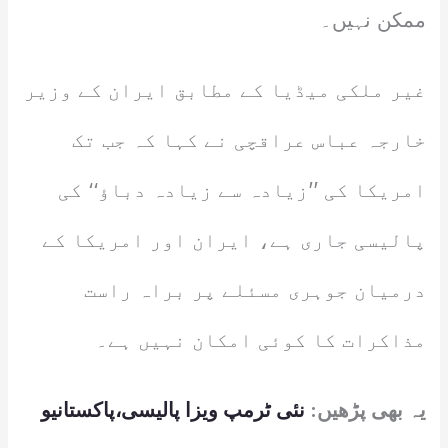
ممکن نہیں۔
غیر ملکی میڈیا کے مطابق ایران کے وزیر
خارجہ عباس عراقچی نے کہا کہ جب تک
امریکا کی ’’زیادہ سے زیادہ دباؤ‘‘ کی
پالیسی جاری ہے، ایران اور امریکا کے
درمیان جوہری مسئلے پر براہ راست
مذاکرات کا کوئی امکان نہیں ہے۔
یہ بھی پڑھیں:
نئی ٹرمپ ویزا پالیسی،پاکستانیو