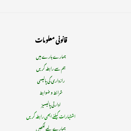
قانونی معلومات
ہمارے بارے میں
ہم سے رابطہ کریں
رازداری کی پالیسی
شرائط و ضوابط
ادارتی پالیسیز
اشتہارات کیلئے ابھی رابطہ کریں
ہمارے لیے لکھیں