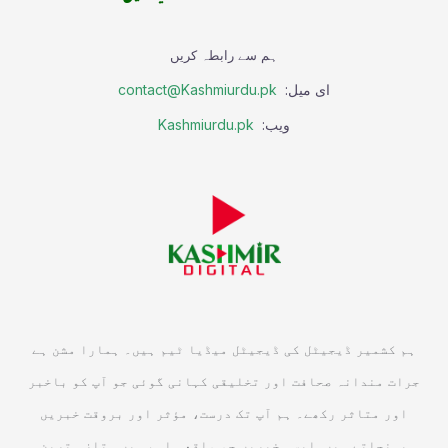
ہم سے رابطہ کریں
ای میل:
contact@Kashmiurdu.pk
ویب:
Kashmiurdu.pk
ہم کشمیر ڈیجیٹل کی ڈیجیٹل میڈیا ٹیم ہیں۔ ہمارا مشن ہے
جرات مندانہ صحافت اور تخلیقی کہانی گوئی جو آپ کو باخبر
اور متاثر رکھے۔ ہم آپ تک درست، مؤثر اور بروقت خبریں
پہنچاتے ہیں, ایسی خبریں جو واقعی اہم ہیں۔ تازہ ترین