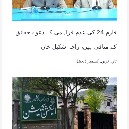
فارم 24 کی عدم فراہمی کے دعوے حقائق
کے منافی ہیں، راجہ شکیل خان
تازہ ترین
,
کشمیر ڈیجیٹل