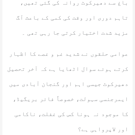
باغ سے دھیرکوٹ روانہ کی گئی تھیں،
تاہم دوری اور وقت کی کمی کے باعث آگ
مزید شدت اختیار کرتی جا رہی تھی ۔
عوامی حلقوں نے شدید غم و غصے کا اظہار
کرتے ہوئے سوال اٹھایا ہے کہ آخر تحصیل
دھیرکوٹ جیسی اہم اور گنجان آبادی میں
ایمرجنسی سہولت، خصوصاً فائر بریگیڈ،
کا موجود نہ ہونا کس کی غفلت، ناکامی
اور لاپرواہی ہے؟