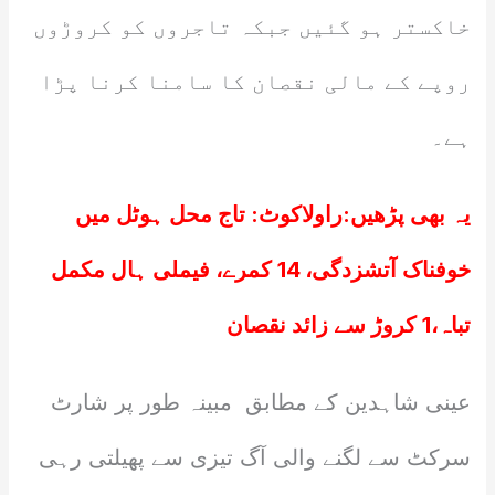
خاکستر ہو گئیں جبکہ تاجروں کو کروڑوں
روپے کے مالی نقصان کا سامنا کرنا پڑا
ہے۔
یہ بھی پڑھیں:
راولاکوٹ: تاج محل ہوٹل میں
خوفناک آتشزدگی، 14 کمرے، فیملی ہال مکمل
تباہ،1 کروڑ سے زائد نقصان
عینی شاہدین کے مطابق مبینہ طور پر شارٹ
سرکٹ سے لگنے والی آگ تیزی سے پھیلتی رہی