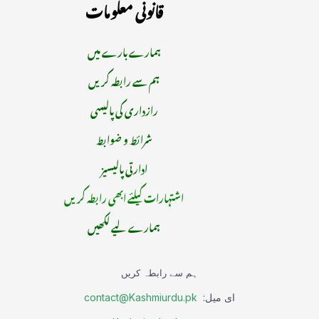
قانونی معلومات
ہمارے بارے میں
ہم سے رابطہ کریں
رازداری کی پالیسی
شرائط و ضوابط
ادارتی پالیسیز
اشتہارات کیلئے ابھی رابطہ کریں
ہمارے لیے لکھیں
ہم سے رابطہ کریں
ای میل:
contact@Kashmiurdu.pk