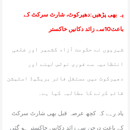
یہ بھی پڑھیں:
دھیرکوٹ، شارٹ سرکٹ کے
باعث10سے زائد دکانیں خاکستر
شہریوں نے حکومت آزاد کشمیر اور ضلعی
انتظامیہ سے فوری نوٹس لینے اور
دھیرکوٹ میں مستقل فائر بریگیڈ اسٹیشن
قائم کرنے کا مطالبہ کیا ہے۔
یاد رہے کہ کچھ عرصہ قبل بھی شارٹ سرکٹ
کے باعث درجن سے زائد دکانیں خاکستر ہو گئی