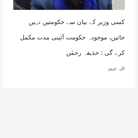
کسی وزیر کے بیان سے حکومتیں نہیں
جاتیں، موجودہ حکومت آئینی مدت مکمل
کرے گی : حذیفہ رحمٰن
تازہ ترین