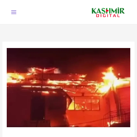
Ski
t
conten