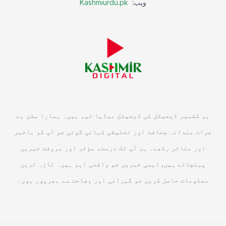
ویب:
Kashmiurdu.pk
ہم کشمیر ڈیجیٹل کی ڈیجیٹل میڈیا ٹیم ہیں۔ ہمارا مشن ہے
جرات مندانہ صحافت اور تخلیقی کہانی گوئی جو آپ کو باخبر
اور متاثر رکھے۔ ہم آپ تک درست، مؤثر اور بروقت خبریں
پہنچاتے ہیں, ایسی خبریں جو واقعی اہم ہیں۔ تازہ ترین
معلومات حاصل کریں جو گہرائی اور وضاحت سے بھرپور ہوں۔