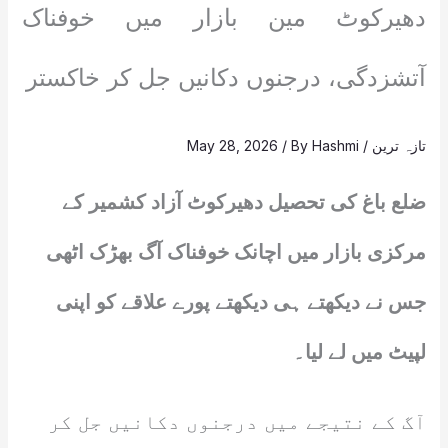
دھیرکوٹ مین بازار میں خوفناک
آتشزدگی، درجنوں دکانیں جل کر خاکستر
تازہ ترین
/
Hashmi
/ By
May 28, 2026
ضلع باغ کی تحصیل دھیرکوٹ آزاد کشمیر کے
مرکزی بازار میں اچانک خوفناک آگ بھڑک اٹھی
جس نے دیکھتے ہی دیکھتے پورے علاقے کو اپنی
لپیٹ میں لے لیا۔
آگ کے نتیجے میں درجنوں دکانیں جل کر