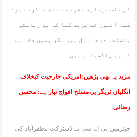
کی حلف برداری تقریب سے خطاب کرتے ہوئے
کیا انہوں نے مزید کہا کہ ہم ریاستی
باشندہ درجہ اول ہیں مگر ہمیں فخر ہے
کہ ہم پاکستانی ہیں۔
مزید یہ بھی پڑھیں:
امریکی جارحیت کیخلاف
انگلیاں ٹریگر پر،مسلح افواج تیار ہے: محسن
رضائی
چیئرمین پی اے سی نے ڈسٹرکٹ مظفراباد کی