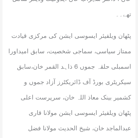
تھے۔۔
پٹھان ویلفیئر ایسوسی ایشن کی مرکزی قیادت
ممتاز سیاسی، سماجی شخصیت، سابق امیداورا
اسمبلی حلقہ جموں 6 ذاہد القمر خان،سابق
سیکریٹری بورڈ آف ڈائریکٹرز آزاد جموں و
کشمیر بینک معاذ اللہ خان، سرپرست اعلی
پٹھان ویلفیئر ایسوسی ایشن مولانا قاری
عبدالماجد خان، شیخ الحدیث مولانا فضل