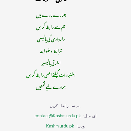
ہمارے بارے میں
ہم سے رابطہ کریں
رازداری کی پالیسی
شرائط و ضوابط
ادارتی پالیسیز
اشتہارات کیلئے ابھی رابطہ کریں
ہمارے لیے لکھیں
ہم سے رابطہ کریں
ای میل:
contact@Kashmiurdu.pk
ویب:
Kashmiurdu.pk