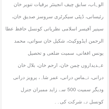
الوہاب، سابق چیف انجینئر برقیات تنویر خان
رئیسانی، ڈپٹی سیکرٹری سروسز صدیق خان،
سینیر آفیسر اسلامی نظریاتی کونسل حافظ عطا
الرحمن ایڈووکیٹ، شکیل خان سواتی، محمد
یونس افغانی، سمیت ضلعی و تحصیل
عہدیداروں چمن خان، ارحم خان، بلال خان
درانی، تہماس درانی، عمر شاہ، پرویز درانی
ودیگر سمیت 500 سے زاید ممبران جنرل
کونسل نے شرکت کی۔۔