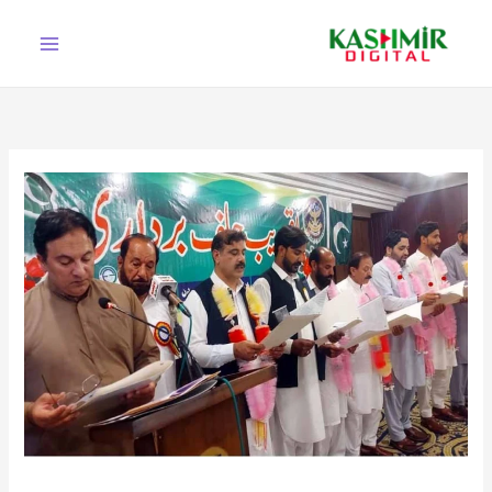
Ski
t
conten