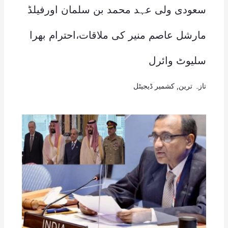
سعودی ولی عہد محمد بن سلمان اورفیلڈ
مارشل عاصم منیر کی ملاقات،احترام بھرا
سلیوٹ وائرل
تازہ ترین
,
کشمیر ڈیجیٹل