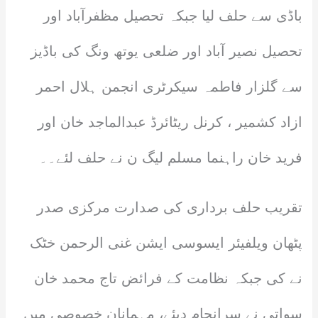
باڈی سے حلف لیا جبکہ تحصیل مظفرآباد اور
تحصیل نصیر آباد اور ضلعی یوتھ ونگ کی باڈیز
سے گلزار فاطمہ سیکرٹری انجمن ہلال احمر
ازاد کشمیر ، کرنل ریٹائرڈ عبدالماجد خان اور
فرید خان راہنما مسلم لیگ ن نے حلف لئے۔۔
تقریب حلف برداری کی صدارت مرکزی صدر
پٹھان ویلفیئر ایسوسی ایشن غنی الرحمن خٹک
نے کی جبکہ نظامت کے فرائض تاج محمد خان
سواتی نے سرانجام دیئے، مہمانان خصوصی میں