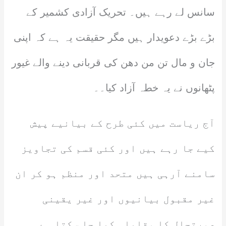
سانس لے رہے ہیں۔ تحریک آزادی کشمیر کے
بڑے بڑے دعویدار ہیں مگر حقیقت یہ ہے کہ اپنی
جان و مال تن من دھن کی قربانی دینے والے غیور
پٹھانوں نے یہ خطہ آزاد کیا۔۔
آج ریاست میں کئی طرح کے بیانیے پیش
کیے جا رہے ہیں اور کئی قسم کی تجاویز
سامنے آرہی ہیں متحد اور منظم ہو کر ان
غیر مقبول بیانیوں اور غیر یقینی
صورتحال کا مقابلہ کیا جا سکتا ہے۔۔