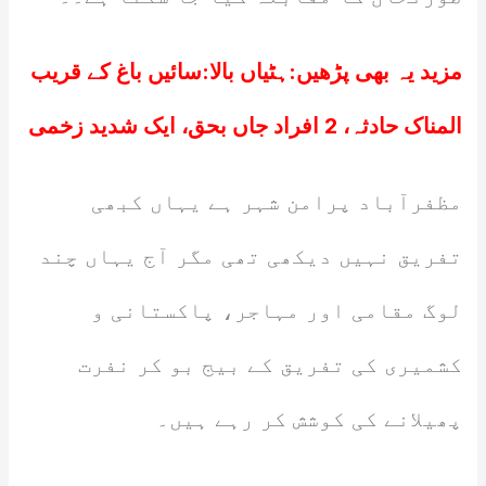
مزید یہ بھی پڑھیں:
ہٹیاں بالا:سائیں باغ کے قریب
المناک حادثہ، 2 افراد جاں بحق، ایک شدید زخمی
مظفرآباد پرامن شہر ہے یہاں کبھی
تفریق نہیں دیکھی تھی مگر آج یہاں چند
لوگ مقامی اور مہاجر، پاکستانی و
کشمیری کی تفریق کے بیج بو کر نفرت
پھیلانے کی کوشش کر رہے ہیں۔