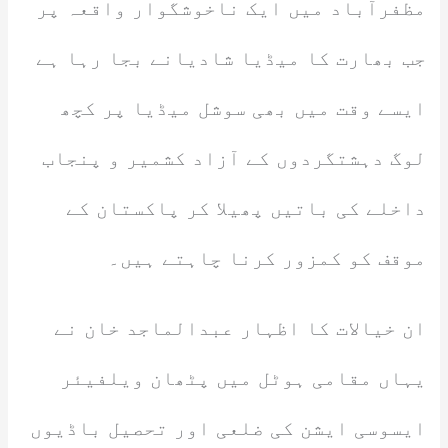
مظفرآباد میں ایک ناخوشگوار واقعہ پر
جب بھارت کا میڈیا شادیانے بجا رہا ہے
ایسے وقت میں بھی سوشل میڈیا پر کچھ
لوگ دہشتگردوں کے آزاد کشمیر و پنجاب
داخلے کی باتیں پھیلا کر پاکستان کے
موقف کو کمزور کرنا چاہتے ہیں۔
ان خیالات کا اظہار عبدالماجد خان نے
یہاں مقامی ہوٹل میں پٹھان ویلفیئر
ایسوسی ایشن کی ضلعی اور تحصیل باڈیوں