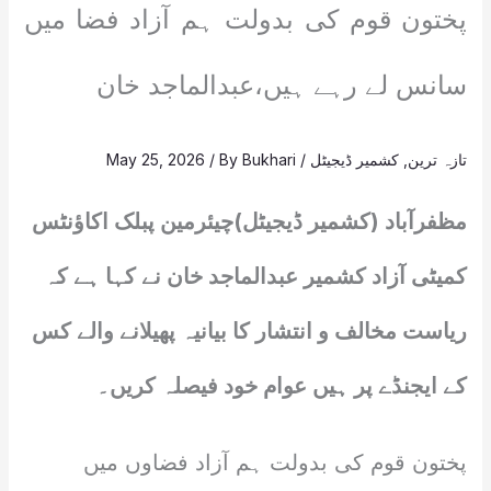
پختون قوم کی بدولت ہم آزاد فضا میں
سانس لے رہے ہیں،عبدالماجد خان
تازہ ترین
,
کشمیر ڈیجیٹل
/
Bukhari
/ By
May 25, 2026
مظفرآباد (کشمیر ڈیجیٹل)چیئرمین پبلک اکاؤنٹس
کمیٹی آزاد کشمیر عبدالماجد خان نے کہا ہے کہ
ریاست مخالف و انتشار کا بیانیہ پھیلانے والے کس
کے ایجنڈے پر ہیں عوام خود فیصلہ کریں۔
پختون قوم کی بدولت ہم آزاد فضاوں میں