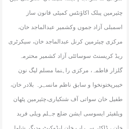
چئیرمین پبلک اکاؤنٹس کمیٹی قانون ساز
اسمبلی آزاد جموں وکشمیر عبدالماجد خان،
مرکزی چیئرمین کرنل عبدالماجد خان، سیکرٹری
ریڈ کریسنٹ سوسائٹی آزاد کشمیر محترمہ
گلزار فاطمہ، مرکزی راہنما مسلم لیگ نون
خیبرپختونخوا و سابق ناظم مانسہرہ بلادر خان،
طفیل خان سواتی آف شنکیاری،چئیرمین پٹھان
ویلفیئر ایسوسی ایشن ضلع جہلم ویلی فرید
خان ، ڈاکٹر سہراب خان ایڈوکیٹ ودیگر شامل