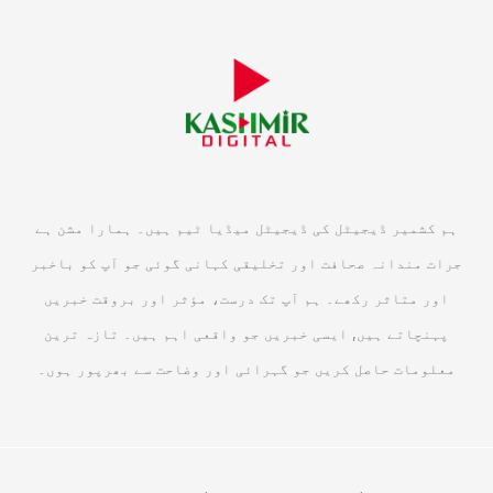
ہم کشمیر ڈیجیٹل کی ڈیجیٹل میڈیا ٹیم ہیں۔ ہمارا مشن ہے
جرات مندانہ صحافت اور تخلیقی کہانی گوئی جو آپ کو باخبر
اور متاثر رکھے۔ ہم آپ تک درست، مؤثر اور بروقت خبریں
پہنچاتے ہیں, ایسی خبریں جو واقعی اہم ہیں۔ تازہ ترین
معلومات حاصل کریں جو گہرائی اور وضاحت سے بھرپور ہوں۔