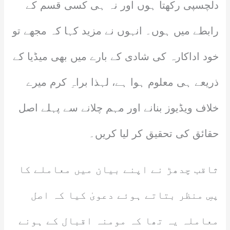
دلچسپی رکھتا ہوں اور نہ ہی کسی قسم کے
رابطے میں ہوں۔ انہوں نے مزید کہا کہ مجھے تو
خود اداکارہ کی شادی کے بارے میں بھی میڈیا کے
ذریعے ہی معلوم ہوا ہے، لہذا براہِ کرم میرے
خلاف ویڈیوز بنانے اور مہم چلانے سے پہلے اصل
حقائق کی تحقیق کر لیا کریں۔
ثاقب چدھڑ نے اپنے بیان میں معاملے کا
پسِ منظر بتاتے ہوئے دعویٰ کیا کہ اصل
معاملہ یہ تھا کہ مومنہ اقبال کے ہونے