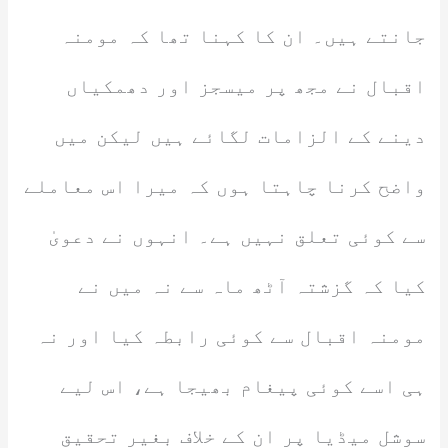
جانتے ہیں۔ ان کا کہنا تھا کہ مومنہ
اقبال نے مجھ پر میسجز اور دھمکیاں
دینے کے الزامات لگائے ہیں لیکن میں
واضح کرنا چاہتا ہوں کہ میرا اس معاملے
سے کوئی تعلق نہیں ہے۔ انہوں نے دعویٰ
کیا کہ گزشتہ آٹھ ماہ سے نہ میں نے
مومنہ اقبال سے کوئی رابطہ کیا اور نہ
ہی اسے کوئی پیغام بھیجا ہے، اس لیے
سوشل میڈیا پر ان کے خلاف بغیر تحقیق