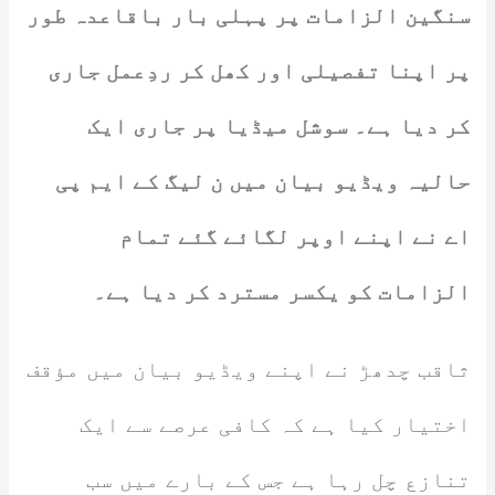
سنگین الزامات پر پہلی بار باقاعدہ طور
پر اپنا تفصیلی اور کھل کر ردِعمل جاری
کر دیا ہے۔ سوشل میڈیا پر جاری ایک
حالیہ ویڈیو بیان میں ن لیگ کے ایم پی
اے نے اپنے اوپر لگائے گئے تمام
الزامات کو یکسر مسترد کر دیا ہے۔
ثاقب چدھڑ نے اپنے ویڈیو بیان میں مؤقف
اختیار کیا ہے کہ کافی عرصے سے ایک
تنازع چل رہا ہے جس کے بارے میں سب