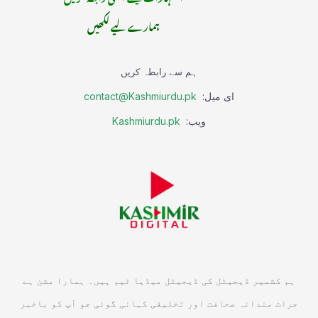
ہمارے لیے لکھیں
ہم سے رابطہ کریں
ای میل:
contact@Kashmiurdu.pk
ویب:
Kashmiurdu.pk
ہم کشمیر ڈیجیٹل کی ڈیجیٹل میڈیا ٹیم ہیں۔ ہمارا مشن ہے
جرات مندانہ صحافت اور تخلیقی کہانی گوئی جو آپ کو باخبر