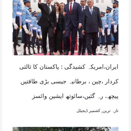
ایران،امریکہ کشیدگی : پاکستان کا ثالثی
کردار ،چین ، برطانیہ جیسی بڑی طاقتیں
پیچھے رہ گئیں،سائوتھ ایشین وائسز
تازہ ترین
,
کشمیر ڈیجیٹل