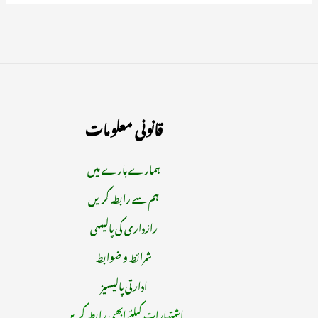
قانونی معلومات
ہمارے بارے میں
ہم سے رابطہ کریں
رازداری کی پالیسی
شرائط و ضوابط
ادارتی پالیسیز
اشتہارات کیلئے ابھی رابطہ کریں