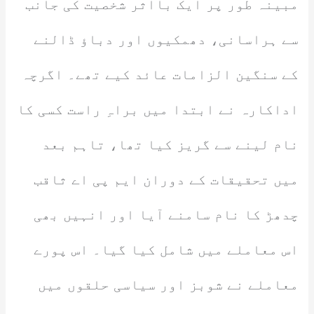
مبینہ طور پر ایک بااثر شخصیت کی جانب
سے ہراسانی، دھمکیوں اور دباؤ ڈالنے
کے سنگین الزامات عائد کیے تھے۔ اگرچہ
اداکارہ نے ابتدا میں براہِ راست کسی کا
نام لینے سے گریز کیا تھا، تاہم بعد
میں تحقیقات کے دوران ایم پی اے ثاقب
چدھڑ کا نام سامنے آیا اور انہیں بھی
اس معاملے میں شامل کیا گیا۔ اس پورے
معاملے نے شوبز اور سیاسی حلقوں میں