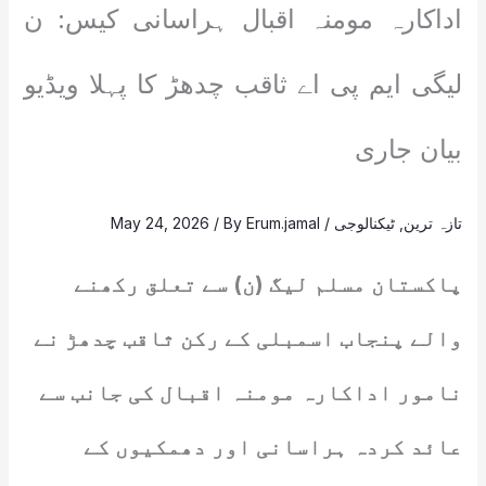
اداکارہ مومنہ اقبال ہراسانی کیس: ن
لیگی ایم پی اے ثاقب چدھڑ کا پہلا ویڈیو
بیان جاری
تازہ ترین
,
ٹیکنالوجی
/
Erum.jamal
/ By
May 24, 2026
پاکستان مسلم لیگ (ن) سے تعلق رکھنے
والے پنجاب اسمبلی کے رکن ثاقب چدھڑ نے
نامور اداکارہ مومنہ اقبال کی جانب سے
عائد کردہ ہراسانی اور دھمکیوں کے