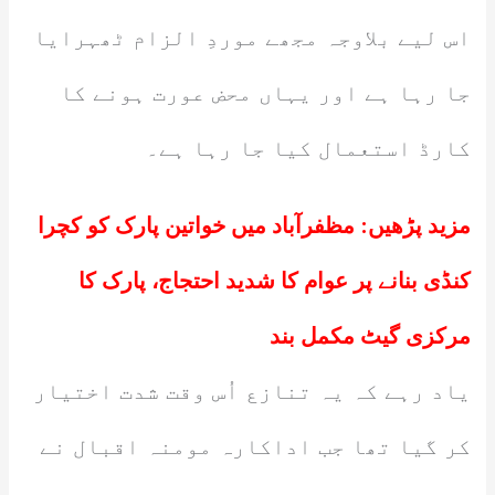
اس لیے بلاوجہ مجھے موردِ الزام ٹھہرایا
جا رہا ہے اور یہاں محض عورت ہونے کا
کارڈ استعمال کیا جا رہا ہے۔
مزید پڑھیں:
مظفرآباد میں خواتین پارک کو کچرا
کنڈی بنانے پر عوام کا شدید احتجاج، پارک کا
مرکزی گیٹ مکمل بند
یاد رہے کہ یہ تنازع اُس وقت شدت اختیار
کر گیا تھا جب اداکارہ مومنہ اقبال نے