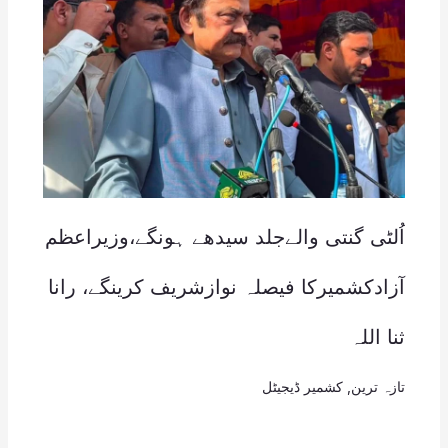
اُلٹی گنتی والےجلد سیدھے ہونگے،وزیراعظم
آزادکشمیرکا فیصلہ نوازشریف کرینگے، رانا
ثنا اللہ
تازہ ترین
,
کشمیر ڈیجیٹل