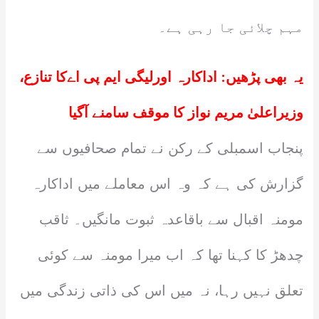
مہم چلائی جا رہی ہے۔
یہ بھی پڑھیں:
اداکارہ اورلیگی ایم پی اےکا تنازع،
وزیراعلیٰ مریم نواز کا موقف سامنے آگیا
پنجاب اسمبلی کے رکن نے تمام صحافیوں سے
گزارش کی ہے کہ وہ اس معاملے میں اداکارہ
مومنہ اقبال سے باقاعدہ ثبوت مانگیں۔ ثاقب
چدھڑ کا کہنا تھا کہ اب میرا مومنہ سے کوئی
تعلق نہیں رہا، نہ میں اس کی ذاتی زندگی میں