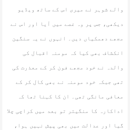
والے شوہر نے میری اس کے ساتھ ویڈیو
دیکھی، جس پر وہ غصے میں آیا اور اس نے
مجھے دھمکیاں دیں۔ انہوں نے یہ سنگین
انکشاف بھی کیا کہ مومنہ اقبال کی
والدہ نے خود مجھے فون کر کے معذرت کی
تھی جبکہ خود مومنہ نے بھی کال کر کے
معافی مانگی تھی۔ ان کا کہنا تھا کہ
اداکارہ کا منگیتر تو بعد میں کراچی چلا
گیا اور عدالت میں بھی پیش نہیں ہوا،