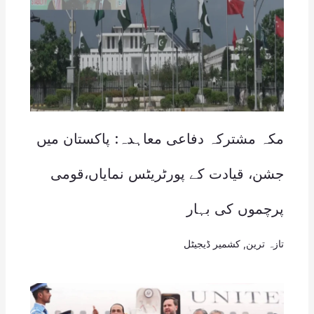
مکہ مشترکہ دفاعی معاہدہ: پاکستان میں
جشن، قیادت کے پورٹریٹس نمایاں،قومی
پرچموں کی بہار
تازہ ترین
,
کشمیر ڈیجیٹل