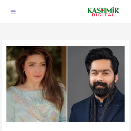
Ski
t
conten