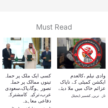
Must Read
وادی نیلم ،کالعدم
کسی ایک ملک پر حملہ
ایکشن کمیٹی کے ناپاک
تینوں ممالک پر حملہ
عزائم خاک میں ملا دیئے
تصور ہوگا،پاک،سعودی
عرب،ترکیہ کامشترکہ
تازہ ترین
,
کشمیر ڈیجیٹل
دفاعی معاہدہ