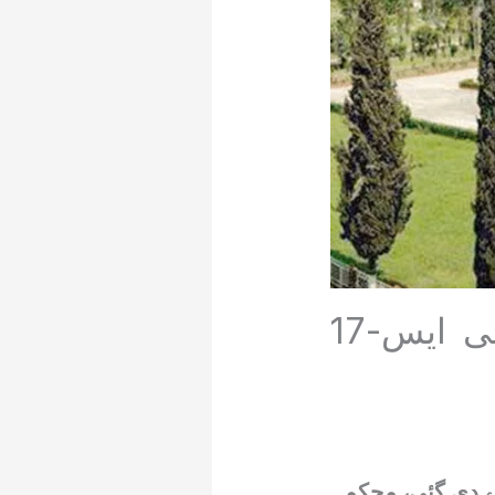
مظفرآباد : شوکت مغل سمیت 6 افسران بی ایس-17
 ترقی دے دی گئی، محکمہ