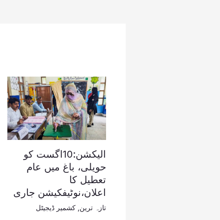
الیکشن:10اگست کو
حویلی، باغ میں عام
تعطیل کا
اعلان،نوٹیفکیشن جاری
تازہ ترین
,
کشمیر ڈیجیٹل