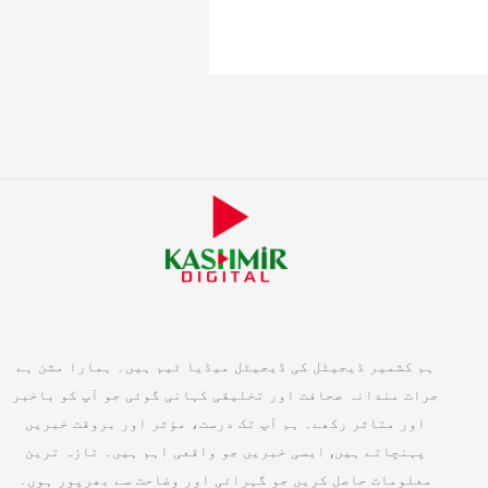
ہم کشمیر ڈیجیٹل کی ڈیجیٹل میڈیا ٹیم ہیں۔ ہمارا مشن ہے
جرات مندانہ صحافت اور تخلیقی کہانی گوئی جو آپ کو باخبر
اور متاثر رکھے۔ ہم آپ تک درست، مؤثر اور بروقت خبریں
پہنچاتے ہیں, ایسی خبریں جو واقعی اہم ہیں۔ تازہ ترین
معلومات حاصل کریں جو گہرائی اور وضاحت سے بھرپور ہوں۔