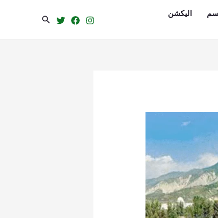
سم
الیکشن
Search