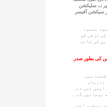
ر نے سلیکشن
 پر بطور سیکشن آفیسر
سید محمود
کی ترقی کو
ہی کی جانب
جلاس، 55 سینئر مدرسین کی بطور صدر
شعبے میں
 داریاں
 اپنی نئی ذمہ
 نبھائیں گے ۔
ں بہتری آئے