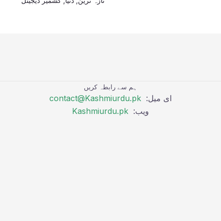
تازہ ترین
,
دنیا
,
کشمیر ڈیجیٹل
ہم سے رابطہ کریں
ای میل:
contact@Kashmiurdu.pk
ویب:
Kashmiurdu.pk