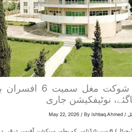
گئے، نوٹیفکیشن جاری
ل
/
Ishtiaq.Ahmed
/ By
May 22, 2026
مظفرآباد(کشمیر ڈیجیٹل) 6 سپرنٹنڈنٹس کو بطور سیکشن آفیسر