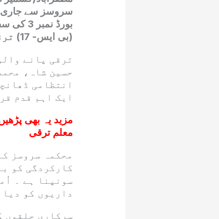
سروسز سے جاری کر
(بی ایس- 17) ترقی دے دی ہے ۔
ترقی پانے والو
حسین شاہ، محمد
انتظامی ڈھانچے
ایک اہم قدم قرا
مزید یہ بھی پڑھیں
معلم ترقی
محکمہ سروسز کے
کارکردگی کو بہ
سونپنا ہے ۔ اُم
داریوں کو دیان
سرکاری حلقوں ک