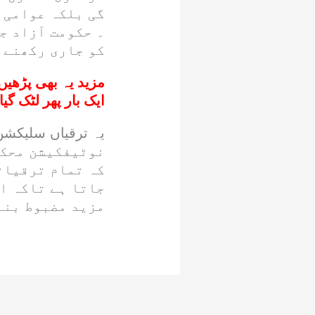
گی بلکہ عوامی 
۔ حکومت آزاد ج
کو جاری رکھنے ک
مزید یہ بھی پڑھیں
ایک بار پھر لٹک گیا
نوٹیفکیشن محکم
کہ تمام ترقیات
جاتا ہے تاکہ ا
مزید مضبوط بنا