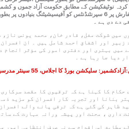
دہ نوٹیفکیشن کے مطابق حکومت آزاد جموں و کشمی
بورڈ نمبر 3 کی سفارش پر 6 سپرنٹنڈنٹس کو آفیسیشیٹنگ بنیادوں
ں میں شوکت مغل، قادر خان، محمد یونس ناز، 
 زبیر اور اشفاق احمد شامل ہیں ۔ ان افسران 
 میں بہتری اور دفتری امور کی مؤثر انجام د
ر دیا جا رہا ہے ۔
:
آزادکشمیر: سلیکشن بورڈ کا ا
 حکام کا کہنا ہے کہ ترقیوں کا مقصد سرکاری 
تر بنانا اور تجربہ کار افسران کو مزید ذمہ
ید ظاہر کی گئی ہے کہ ترقی پانے والے افسران
ت داری ، محنت اور پیشہ ورانہ مہارت کے ساتھ
ے مطابق اس اقدام سے نہ صرف انتظامی امور می