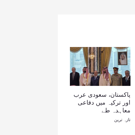
پاکستان، سعودی عرب
اور ترکیہ میں دفاعی
معاہدہ طے
تازہ ترین