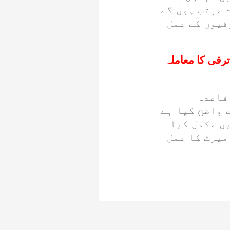
 مرتب ہوں گے
قیوں کے عمل
رقی کا معاملہ
کا باقاعدہ
 واضح کیا ہے
ں مکمل کیا
میرٹ کا عمل