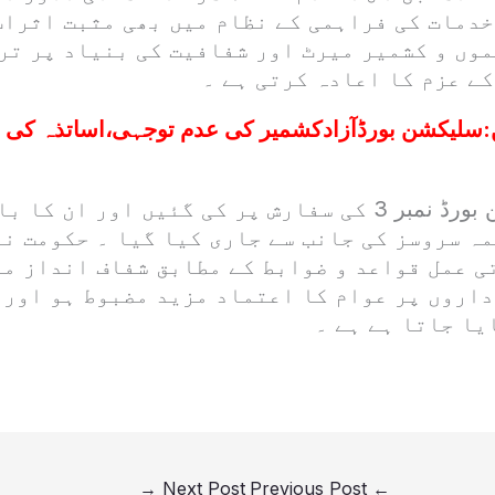
خدمات کی فراہمی کے نظام میں بھی مثبت اثرات
موں و کشمیر میرٹ اور شفافیت کی بنیاد پر تر
ے عزم کا اعادہ کرتی ہے ۔
:
سلیکشن بورڈآزادکشمیر کی عدم توجہی،اساتذہ کی ت
یہ ترقیاں سلیکشن بورڈ نمبر 3 کی سفارش پر کی گئیں اور ان 
ہ سروسز کی جانب سے جاری کیا گیا ۔ حکومت نے
ی عمل قواعد و ضوابط کے مطابق شفاف انداز می
داروں پر عوام کا اعتماد مزید مضبوط ہو اور 
یا جاتا ہے ہے ۔
→
Next Post
Previous Post
←