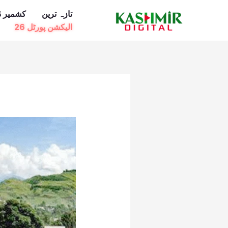
Ski
تازہ ترین
کشمیر ڈ
t
الیکشن پورٹل 26
conten