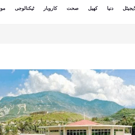
یجیٹل
دنیا
کھیل
صحت
کاروبار
ٹیکنالوجی
مو