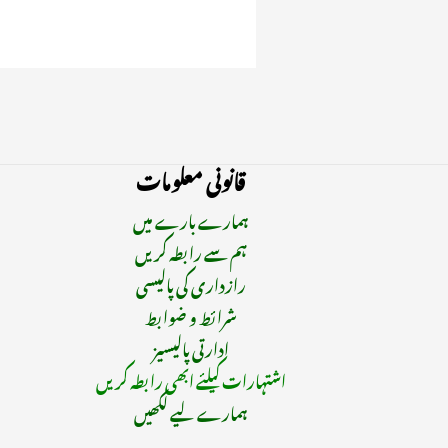
قانونی معلومات
ہمارے بارے میں
ہم سے رابطہ کریں
رازداری کی پالیسی
شرائط و ضوابط
ادارتی پالیسیز
اشتہارات کیلئے ابھی رابطہ کریں
ہمارے لیے لکھیں