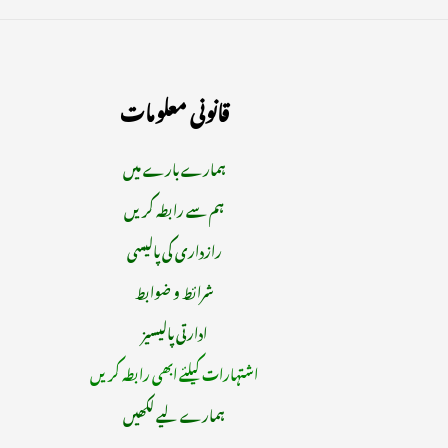
قانونی معلومات
ہمارے بارے میں
ہم سے رابطہ کریں
رازداری کی پالیسی
شرائط و ضوابط
ادارتی پالیسیز
اشتہارات کیلئے ابھی رابطہ کریں
ہمارے لیے لکھیں