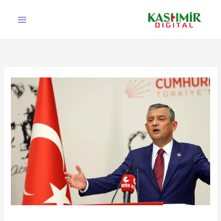
Ski
t
conten