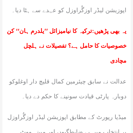
اپوزیشن لیڈر اوزگُراوزل کو عہدے سے ہٹا دیا۔
یہ بھی پڑھیں:
ترکیہ کا نیامیزائل ’’یلدرم ہان‘‘ کن
خصوصیات کا حامل ہے؟ تفصیلات نے ہلچل
مچادی
عدالت نے سابق چیئرمین کمال قلیچ دار اوغلوکو
دوبارہ پارٹی قیادت سونپنے کا حکم دے دیا۔
میڈیا رپورٹ کے مطابق اپوزیشن لیڈر اوزگُراوزل
پر انتخاب میں بے ضابطگیوں اور مبینہ ووٹ