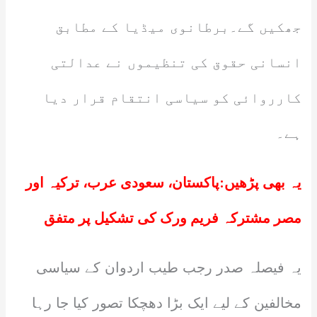
جھکیں گے۔برطانوی میڈیا کے مطابق
انسانی حقوق کی تنظیموں نے عدالتی
کارروائی کو سیاسی انتقام قرار دیا
ہے۔
یہ بھی پڑھیں:
پاکستان، سعودی عرب، ترکیہ اور
مصر مشترکہ فریم ورک کی تشکیل پر متفق
یہ فیصلہ صدر رجب طیب اردوان کے سیاسی
مخالفین کے لیے ایک بڑا دھچکا تصور کیا جا رہا