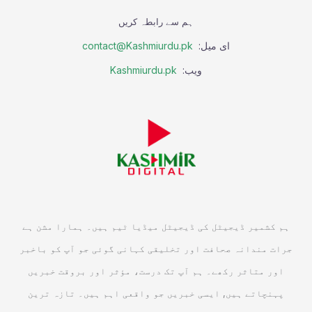
ہم سے رابطہ کریں
ای میل:
contact@Kashmiurdu.pk
ویب:
Kashmiurdu.pk
ہم کشمیر ڈیجیٹل کی ڈیجیٹل میڈیا ٹیم ہیں۔ ہمارا مشن ہے
جرات مندانہ صحافت اور تخلیقی کہانی گوئی جو آپ کو باخبر
اور متاثر رکھے۔ ہم آپ تک درست، مؤثر اور بروقت خبریں
پہنچاتے ہیں, ایسی خبریں جو واقعی اہم ہیں۔ تازہ ترین