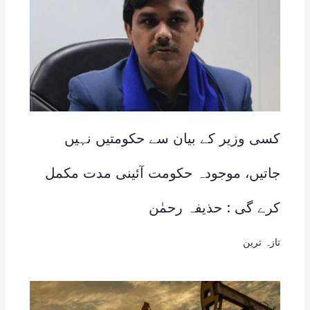
کسی وزیر کے بیان سے حکومتیں نہیں
جاتیں، موجودہ حکومت آئینی مدت مکمل
کرے گی : حذیفہ رحمٰن
تازہ ترین