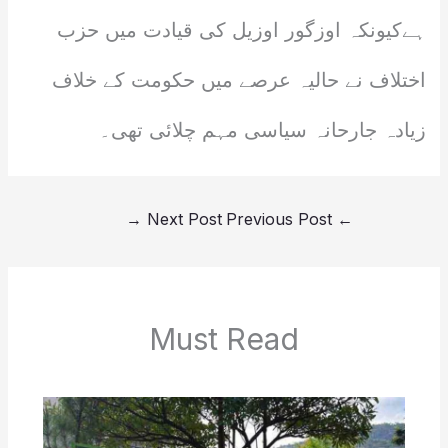
ہےکیونکہ اوزگور اوزیل کی قیادت میں حزب
اختلاف نے حالیہ عرصے میں حکومت کے خلاف
زیادہ جارحانہ سیاسی مہم چلائی تھی۔
→
Next Post
Previous Post
←
Must Read