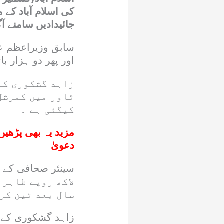
جائیدادیں سامنے آ
اور پھر دو ہزار ب
زاہد گشکوری کے
ٹاور میں کمرشل
کیگئی ہے ۔
مزید یہ بھی پڑھیں
دعویٰ
لاکھ روپے ظاہر 
سال بعد تین کر