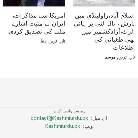
اسلام آباد،راولپنڈی میں
امریکا سے مذاکرات،
بارش ، نالہ لئی پر ہائی
ایران نے مثبت اشارے
الرٹ،آزادکشمیر میں
ملنے کی تصدیق کردی
بھی طغیانی کی
تازہ ترین
,
دنیا
اطلاعات
تازہ ترین
,
موسم
ہم سے رابطہ کریں
ای میل:
contact@Kashmiurdu.pk
ویب:
Kashmiurdu.pk