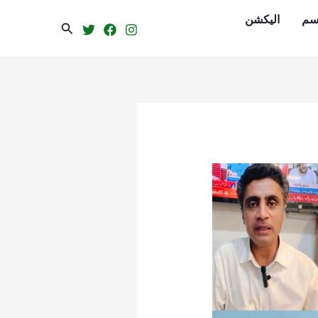
سم
الیکشن
Search