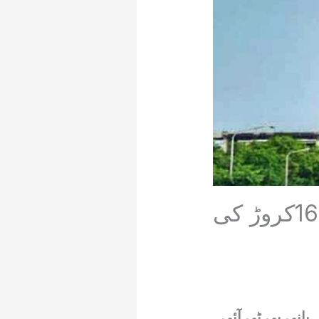
عمران خان کی کانسٹیٹیوشن ایونیو ٹاور میں 16کروڑ کی
بانی پی ٹی آئی