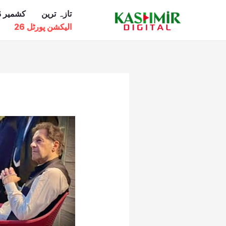
Ski
تازہ ترین
کشمیر ڈ
t
الیکشن پورٹل 26
conten