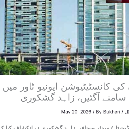
ل
/
Bukhari
/ By
May 20, 2026
 ڈیجیٹل) سینئر صحافی زاہد گشکوری نے انکشاف کیا کہ 