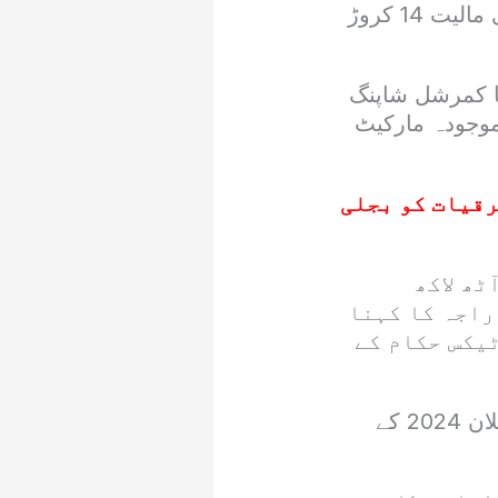
دوران ایک سو بیس فیصد بڑھے۔ 2021میں بانی پی ٹی آئی کے اثاثوں کی مالیت 14 کروڑ
یک میگا کمرشل شاپنگ
 جس کی مالیت 160 ملین روپے (موجودہ مارکیٹ
رقیات کو بجلی
ٹھ لاکھ
راجہ کا کہنا
یکس حکام کے
وہ اس وقت پاکستان کے وزیراعظم تھےجب انہوں نے ان نئے اثاثوں کا اعلان 2024 کے