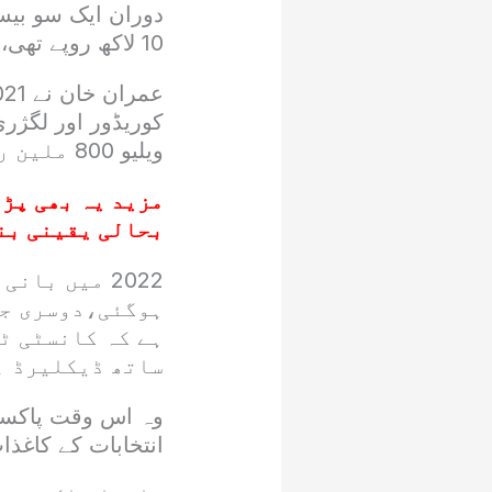
10 لاکھ روپے تھی، دستاویزات میں انکشاف
ویلیو 800 ملین روپے کے ساتھ) ہے
مزید یہ بھی پڑھ
بحالی یقینی بن
2022 میں با
ہوگئی،دوسری جا
ہے کہ کانسٹی ٹ
ساتھ ڈیکلیرڈ ہ
انتخابات کے کاغذا