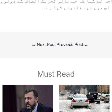
جہ نے کہا کہ جب بانی تحریک انصاف کے دونوں 
اس میں غیر قانونی کیا ہے۔
→
Next Post
Previous Post
←
Must Read