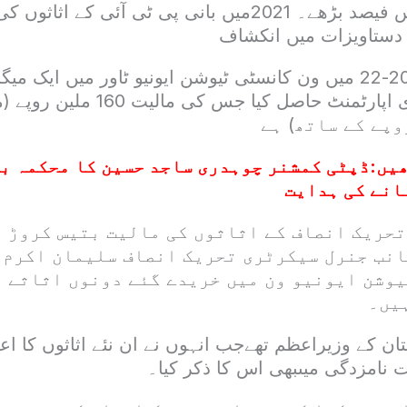
عمران خان نے 2021-22 میں ون کانسٹی ٹیوشن ایونیو ٹاور میں ا
کوریڈور اور لگژری اپارٹمنٹ حاصل کیا
یں:
ڈپٹی کمشنر چوہدری ساجد حسین کا محکمہ ب
انے کی ہدایت
نی تحریک انصاف کے اثاثوں کی مالیت بتیس کروڑ آ
نب جنرل سیکرٹری تحریک انصاف سلیمان اکرم 
یوشن ایونیو ون میں خریدے گئے دونوں اثاثے ٹ
یں۔
ت نامزدگی میںبھی اس کا ذکر کیا۔