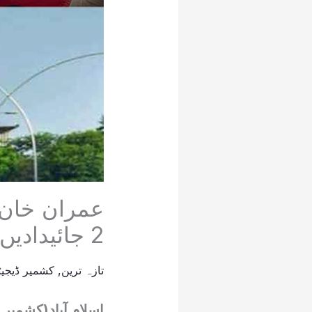
2 جائیدادیں سامنے آگئیں، زاہد گشکوری
تازہ ترین
,
کشمیر ڈیجیٹ
اسلام آباد(کشمیر