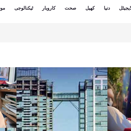
یجیٹل
دنیا
کھیل
صحت
کاروبار
ٹیکنالوجی
مو