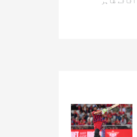
اثاثے ظاہر