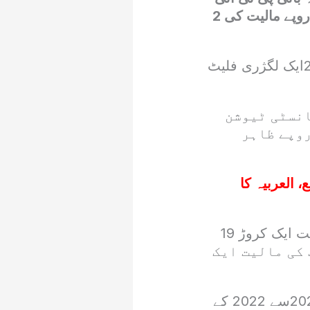
کی اسلام آباد کے متنازعہ ون کانسٹی ٹیوشن ایونیو ٹاورز میں سولہ کروڑ روپے مالیت کی 2
سابق وزیراعظم عمران خان نے اپنے وزارت عظمیٰ کے دور کے سال 2021ایک لگژری فلیٹ
انسٹی ٹیوشن
روپے ظاہر
 العربیہ کا
سینئر صحافی کے مطابق بانی پی ٹی آئی نے 2021 میں اپنےفلیٹ کی قیمت ایک کروڑ 19
 کی مالیت ایک
زاہد گشکوری کے مطابق بانی تحریک انصاف کے اثاثے اور انکی مالیت 2021سے 2022 کے