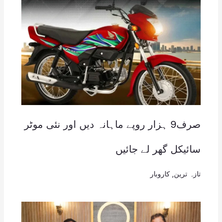
صرف9 ہزار روپے ماہانہ دیں اور نئی موٹر
سائیکل گھر لے جائیں
تازہ ترین
,
کاروبار