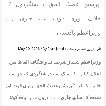
آپریشن غضبُ الحق دہشتگردوں کے
خلاف پوری قوت سے جاری ہے،
وزیراعظم پاکستان
تازہ ترین
,
کشمیر ڈیجیٹل
/
Erum.jamal
/ By
May 20, 2026
وزیراعظم شہباز شریف نے واشگاف الفاظ میں
اعلان کیا ہے کہ ملک سے دہشتگردی کے جڑ سے
خاتمے کے لیے ‘آپریشن غضبُ الحق’ پوری قوت اور
شدت کے ساتھ جاری ہے۔ انہوں نے یہ بات کوئٹہ