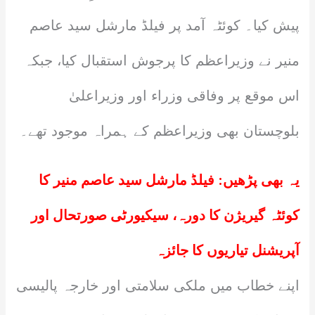
پیش کیا۔ کوئٹہ آمد پر فیلڈ مارشل سید عاصم
منیر نے وزیراعظم کا پرجوش استقبال کیا، جبکہ
اس موقع پر وفاقی وزراء اور وزیراعلیٰ
بلوچستان بھی وزیراعظم کے ہمراہ موجود تھے۔
یہ بھی پڑھیں:
فیلڈ مارشل سید عاصم منیر کا
کوئٹہ گیریژن کا دورہ، سیکیورٹی صورتحال اور
آپریشنل تیاریوں کا جائزہ
اپنے خطاب میں ملکی سلامتی اور خارجہ پالیسی