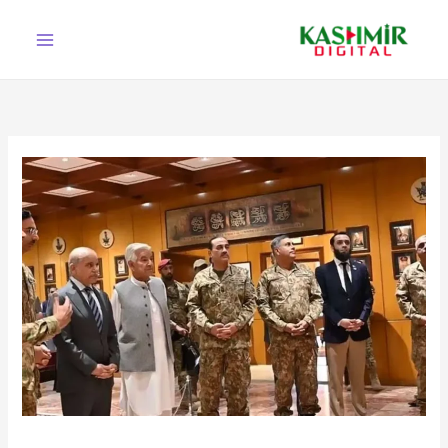
Ski
t
conten