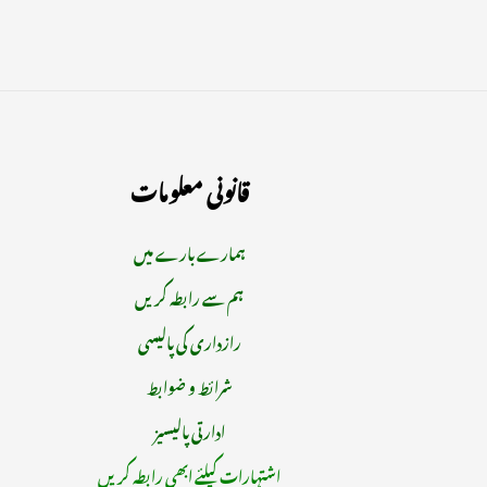
قانونی معلومات
ہمارے بارے میں
ہم سے رابطہ کریں
رازداری کی پالیسی
شرائط و ضوابط
ادارتی پالیسیز
اشتہارات کیلئے ابھی رابطہ کریں