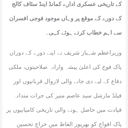
کے تاریخی عسکری ادارے کمانڈ اینڈ سٹاف کالج
کے دورے کے موقع پر وہاں موجود فوجی افسران
سے اہم خطاب کرتے ہوئے کہی۔
وزیراعظم شہباز شریف نے اپنے دورے کے دوران
پاک فوج کی اعلیٰ پیشہ وارانہ صلاحیتوں، ملکی
دفاع کے لیے دی جانے والی لازوال قربانیوں اور
فیلڈ مارشل سید عاصم منیر کی جرات مندانہ
قیادت میں حاصل ہونے والی تاریخی کامیابیوں پر
پاک افواج کو بھرپور الفاظ میں خراجِ تحسین