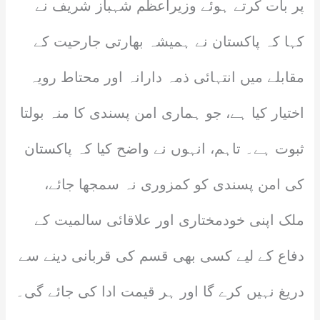
پر بات کرتے ہوئے وزیراعظم شہباز شریف نے
کہا کہ پاکستان نے ہمیشہ بھارتی جارحیت کے
مقابلے میں انتہائی ذمہ دارانہ اور محتاط رویہ
اختیار کیا ہے، جو ہماری امن پسندی کا منہ بولتا
ثبوت ہے۔ تاہم، انہوں نے واضح کیا کہ پاکستان
کی امن پسندی کو کمزوری نہ سمجھا جائے،
ملک اپنی خودمختاری اور علاقائی سالمیت کے
دفاع کے لیے کسی بھی قسم کی قربانی دینے سے
دریغ نہیں کرے گا اور ہر قیمت ادا کی جائے گی۔