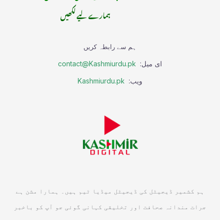
ہمارے لیے لکھیں
ہم سے رابطہ کریں
ای میل:
contact@Kashmiurdu.pk
ویب:
Kashmiurdu.pk
ہم کشمیر ڈیجیٹل کی ڈیجیٹل میڈیا ٹیم ہیں۔ ہمارا مشن ہے
جرات مندانہ صحافت اور تخلیقی کہانی گوئی جو آپ کو باخبر