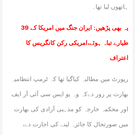
ہاتھوں لیا تھا۔
یہ بھی پڑھیں:
ایران جنگ میں امریکا کے 39
طیارے تباہ ہوئے،امریکی رکن کانگریس کا
اعتراف
رپورٹ میں مطالبہ کیاگیا تھا کہ ٹرمپ انتظامیہ
بھارت پر زور دےکہ وہ یو ایس سی آئی آر ایف
اور محکمہ خارجہ کو مذہبی آزادی کی بھارت
میں صورتحال کا جائزہ لینے کی اجازت دے،