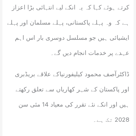
کرتے ہوئے کہا کہ یہ انکے لیے انتہائی بڑا اعزاز
ہے کہ وہ پہلے پاکستانی، پہلے مسلمان اور پہلے
ایشیائی ہیں جو مسلسل دوسری بار اس اہم
عہدے پر خدمات انجام دیں گے۔
ڈاکٹرآصف محمود کیلیفورنیاکے علاقے بریڈبری
اور پاکستان کے شہر کھاریاں سے تعلق رکھتے
ہیں اور انکے نئے تقرر کی معیاد 14 مئی سن
2028 تک ہے۔