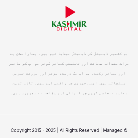
ہم کشمیر ڈیجیٹل کی ڈیجیٹل میڈیا ٹیم ہیں۔ ہمارا مشن ہے
جرات مندانہ صحافت اور تخلیقی کہانی گوئی جو آپ کو باخبر
اور متاثر رکھے۔ ہم آپ تک درست، مؤثر اور بروقت خبریں
پہنچاتے ہیں, ایسی خبریں جو واقعی اہم ہیں۔ تازہ ترین
معلومات حاصل کریں جو گہرائی اور وضاحت سے بھرپور ہوں۔
© Copyright 2015 - 2025 | All Rights Reserved | Managed