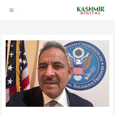
Ski
t
conten