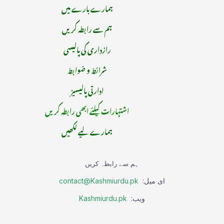
ہمارے بارے میں
ہم سے رابطہ کریں
رازداری کی پالیسی
شرائط و ضوابط
ادارتی پالیسیز
اشتہارات کیلئے ابھی رابطہ کریں
ہمارے لیے لکھیں
ہم سے رابطہ کریں
ای میل:
contact@Kashmiurdu.pk
ویب:
Kashmiurdu.pk