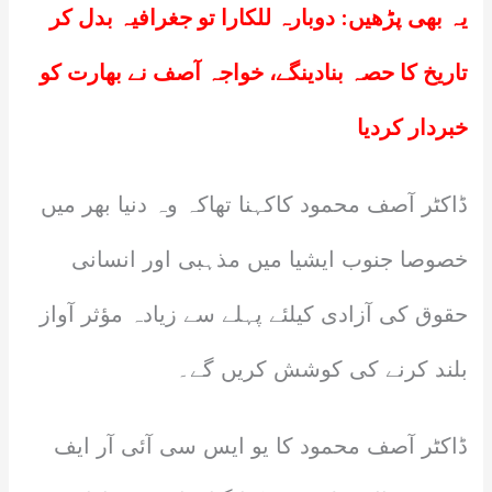
یہ بھی پڑھیں:
دوبارہ للکارا تو جغرافیہ بدل کر
تاریخ کا حصہ بنادینگے، خواجہ آصف نے بھارت کو
خبردار کردیا
ڈاکٹر آصف محمود کاکہنا تھاکہ وہ دنیا بھر میں
خصوصا جنوب ایشیا میں مذہبی اور انسانی
حقوق کی آزادی کیلئے پہلے سے زیادہ مؤثر آواز
بلند کرنے کی کوشش کریں گے۔
ڈاکٹر آصف محمود کا یو ایس سی آئی آر ایف