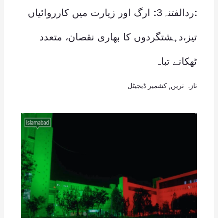
:ردالفتنہ3: ارگ اور زیارت میں کارروائیاں
تیز،دہشتگردوں کا بھاری نقصان، متعدد
ٹھکانے تباہ
تازہ ترین
,
کشمیر ڈیجیٹل