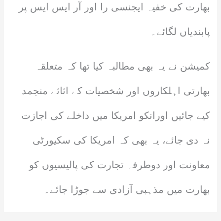
بھارت کی خفیہ ایجنسی را اور آر ایس ایس پر
پابندیاں لگائے۔
کمیشن نے یہ بھی مطالبہ کیا تھا کہ متعلقہ
بھارتی اہلکاروں اور شخصیات کے اثاثے منجمد
کیے جائیں اورانکو امریکا میں داخلے کی اجازت
نہ دی جائے، یہ بھی کہ امریکا کی سکیورٹی
معاونت اور دوطرفہ تجارت کی پالیسیوں کو
بھارت میں مذہبی آزادی سے جوڑا جائے۔