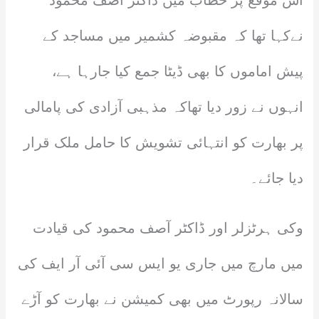
اس موقع پر خطاب میں ڈاکٹر آصف محمود
نےکہا تھا کہ مقبوضہ کشمیر میں مساجد کے
پیش اماموں کا بھی ڈیٹا جمع کیا جارہا ہے،
انہوں نے زور دیا تھاکہ مذہبی آزادی کی پامالی
پر بھارت کو انتہائی تشویش کا حامل ملک قرار
دیا جائے۔
وکی ہرٹزلر اور ڈاکٹر آصف محمود کی قیادت
میں مارچ میں جاری یو ایس سی آئی آر ایف کی
سالانہ رپورٹ میں بھی کمیشن نے بھارت کو آڑے