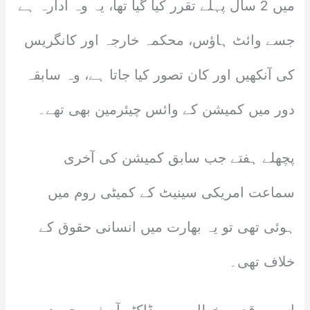
میں 2 سال پہلے تقرر کیا گیا تھا، یہ وہ ادارہ ہے
جسے وائٹ ہاؤس، محکمہ خارجہ اور کانگریس
کی آنکھیں اور کان تصور کیا جاتا ہے، وہ سابقہ
دور میں کمیشن کے وائس چیئرمین بھی تھے۔
پچھلے ہفتے جب سابق کمیشن کی آخری
سماعت امریکی سینیٹ کے کمیٹی روم میں
ہوئی تھی تو یہ بھارت میں انسانی حقوق کے
خلاف تھی۔