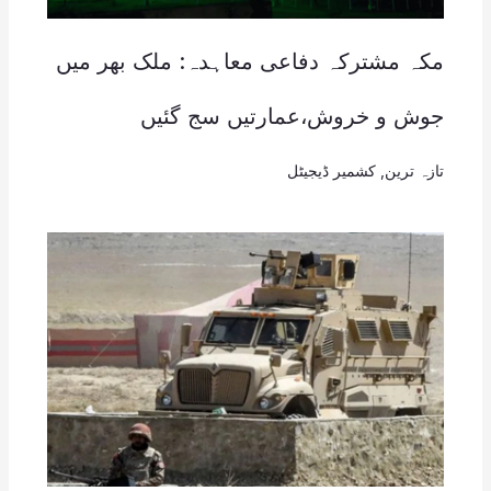
مکہ مشترکہ دفاعی معاہدہ: ملک بھر میں
جوش و خروش،عمارتیں سج گئیں
تازہ ترین
,
کشمیر ڈیجیٹل