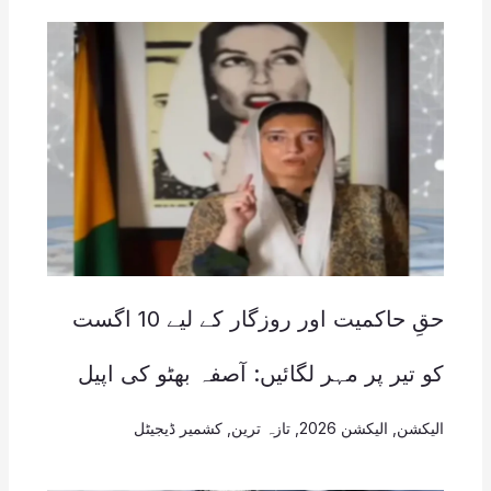
حقِ حاکمیت اور روزگار کے لیے 10 اگست
کو تیر پر مہر لگائیں: آصفہ بھٹو کی اپیل
الیکشن
,
الیکشن 2026
,
تازہ ترین
,
کشمیر ڈیجیٹل