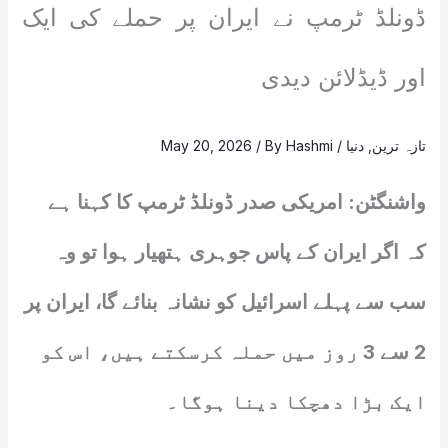
ڈونلڈ ٹرمپ نے ایران پر حملے کی ایک
اور ڈیڈلائن دیدی
تازہ ترین
,
دنیا
/
Hashmi
/ By
May 20, 2026
واشنگٹن: امریکی صدر ڈونلڈ ٹرمپ کا کہنا ہے
کہ اگر ایران کے پاس جوہری ہتھیار ہوا تو وہ
سب سے پہلے اسرائیل کو نشانہ بنائے گا، ایران پر
2 سے 3 روز میں حملہ کرسکتے ہیں، اس کو
ایک بڑا دھچکا دینا ہوگا۔