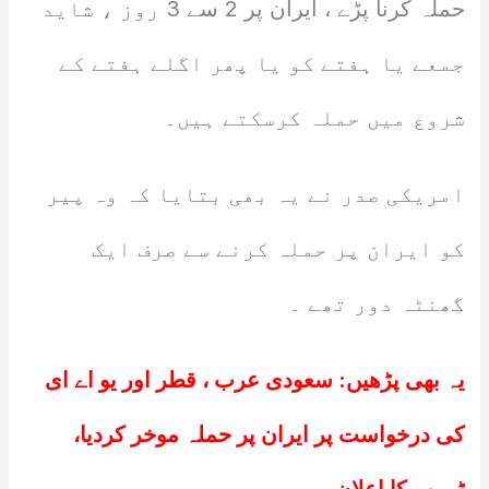
حملہ کرنا پڑے ، ایران پر 2 سے 3 روز ، شاید
جمعے یا ہفتے کو یا پھر اگلے ہفتے کے
شروع میں حملہ کرسکتے ہیں۔
امریکی صدر نے یہ بھی بتایا کہ وہ پیر
کو ایران پر حملہ کرنے سے صرف ایک
گھنٹہ دور تھے ۔
یہ بھی پڑھیں:
سعودی عرب ، قطر اور یو اے ای
کی درخواست پر ایران پر حملہ موخر کردیا،