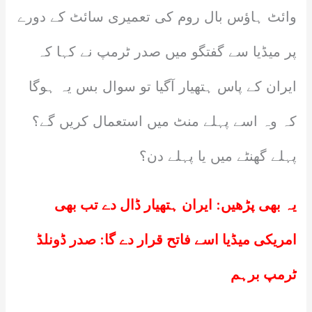
وائٹ ہاؤس بال روم کی تعمیری سائٹ کے دورے
پر میڈیا سے گفتگو میں صدر ٹرمپ نے کہا کہ
ایران کے پاس ہتھیار آگیا تو سوال بس یہ ہوگا
کہ وہ اسے پہلے منٹ میں استعمال کریں گے؟
پہلے گھنٹے میں یا پہلے دن؟
یہ بھی پڑھیں:
ایران ہتھیار ڈال دے تب بھی
امریکی میڈیا اسے فاتح قرار دے گا: صدر ڈونلڈ
ٹرمپ برہم