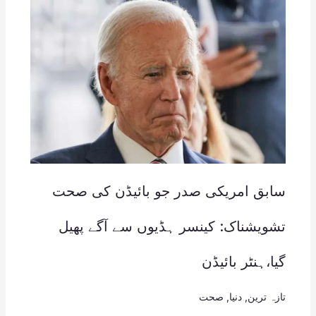
سابق امریکی صدر جو بائیڈن کی صحت
تشویشناک: کینسر ہڈیوں سے آگے پھیل
گیا،ہنٹر بائیڈن
تازہ ترین
,
دنیا
,
صحت