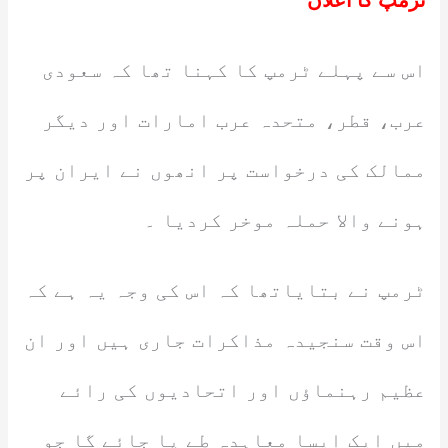
ٹرمپ کا اعلان
اس سے پہلے ٹرمپ کا کہنا تھا کہ سعودی
عرب، قطر، متحدہ عرب امارات اور دیگر
ممالک کی درخواست پر انھوں نے ایران پر
ہونے والا حملہ موخر کردیا ۔
ٹرمپ نے بتایاتھا کہ اس کی وجہ یہ ہے کہ
اس وقت سنجیدہ مذاکرات جاری ہیں اور ان
عظیم رہنماؤں اور اتحادیوں کی رائے
میں ایک ایسا معاہدہ طے پا جائے گا جو