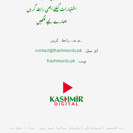
اشتہارات کیلئے ابھی رابطہ کریں
ہمارے لیے لکھیں
ہم سے رابطہ کریں
ای میل:
contact@Kashmiurdu.pk
ویب:
Kashmiurdu.pk
ہم کشمیر ڈیجیٹل کی ڈیجیٹل میڈیا ٹیم ہیں۔ ہمارا مشن ہے