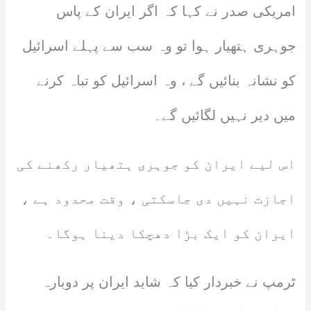
امریکی صدر نے کہا کہ اگر ایران کے پاس
جوہری ہتھیار ہوا تو وہ سب سے پہلے اسرائیل
کو نشانہ بنائیں گے ، وہ اسرائیل کو تباہ کرنے
میں دیر نہیں لگائیں گے۔
اس لیے ایران کو جوہری ہتھیار رکھنے کی
اجازت نہیں دی جاسکتی ، وقت محدود ہے ،
ایران کو ایک بڑا دھچکا دینا ہوگا۔
ٹرمپ نے خبردار کیا کہ شاید ایران پر دوبارہ