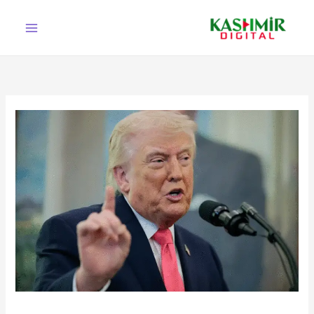
Ski
t
conten