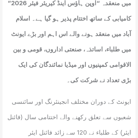
میں منعقدہ “اوپن ہاؤس اینڈ کیریئر فیئر 2026”
کامیابی کے ساتھ اختتام پذیر ہو گیا ہے۔ اسلام
آباد میں منعقد ہونے والے اس اہم اور بڑے ایونٹ
میں طلباء، اساتذہ، صنعتی اداروں، قومی و بین
الاقوامی کمپنیوں اور میڈیا نمائندگان کی ایک
بڑی تعداد نے شرکت کی۔
ایونٹ کے دوران مختلف انجینئرنگ اور سائنسی
شعبوں سے تعلق رکھنے والے اختتامی سال (فائنل
ایئر) کے طلباء نے 120 سے زائد فائنل ایئر