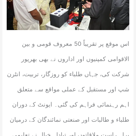
اس موقع پر تقریباً 50 معروف قومی و بین
الاقوامی کمپنیوں اور اداروں نے بھی بھرپور
شرکت کی، جہاں طلباء کو روزگار، تربیت، انٹرن
شپ اور مستقبل کے عملی مواقع سے متعلق
اہم رہنمائی فراہم کی گئی۔ ایونٹ کے دوران
طلباء و طالبات اور صنعتی نمائندگان کے درمیان
براہِ راست ملاقاتوں اور تبادلہ خیال نے تعلیمی