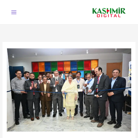
Ski
t
conten