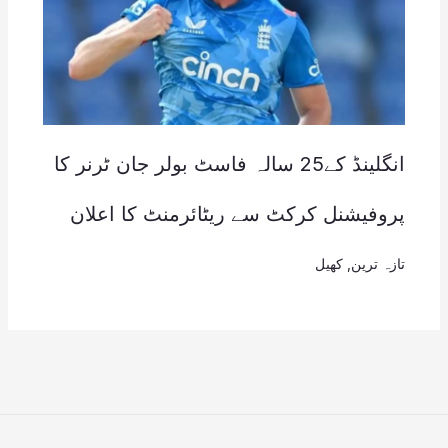
انگلینڈ کے25 سالہ فاسٹ بولر جان ٹرنر کا
پروفیشنل کرکٹ سے ریٹائرمنٹ کا اعلان
تازہ ترین
,
کھیل