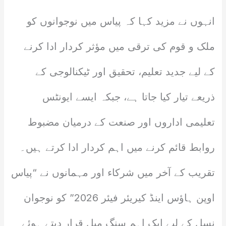
انہوں نے مزید کہا کہ پیاس میں نوجوانوں کو
ملک و قوم کی ترقی میں مؤثر کردار ادا کرنے
کے لیے جدید تعلیم، تحقیق اور ٹیکنالوجی کے
ذریعے تیار کیا جاتا ہے، جبکہ ایسے ایونٹس
تعلیمی اداروں اور صنعت کے درمیان مضبوط
روابط قائم کرنے میں اہم کردار ادا کرتے ہیں۔
تقریب کے آخر میں شرکاء اور مہمانوں نے “پیاس
اوپن ہاؤس اینڈ کیریئر فیئر 2026” کو نوجوان
نسل کے لیے ایک اہم سنگِ میل قرار دیتے ہوئے