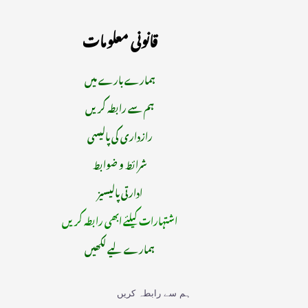
قانونی معلومات
ہمارے بارے میں
ہم سے رابطہ کریں
رازداری کی پالیسی
شرائط و ضوابط
ادارتی پالیسیز
اشتہارات کیلئے ابھی رابطہ کریں
ہمارے لیے لکھیں
ہم سے رابطہ کریں