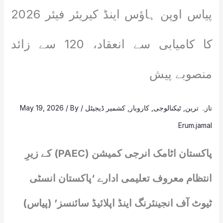
پیاس اوپن ہاؤس اینڈ کیریئر فیئر 2026
کا کامیابی سے انعقاد، 120 سے زائد
منصوبے پیش
تازہ ترین
,
ٹیکنالوجی
,
کاروبار
,
کشمیر ڈیجیٹل
/
/ By
May 19, 2026
Erum.jamal
پاکستان اٹامک انرجی کمیشن (PAEC) کے زیرِ
انتظام معروف تعلیمی ادارے ‘پاکستان انسٹی
ٹیوٹ آف انجینئرنگ اینڈ اپلائیڈ سائنسز’ (پیاس)