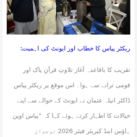
ریکٹر پیاس کا خطاب اور ایونٹ کی اہمیت:
تقریب کا باقاعدہ آغاز تلاوتِ قرآنِ پاک اور
قومی ترانے سے ہوا۔ اس موقع پر ریکٹر پیاس
ڈاکٹر انیلہ عثمان نے ایونٹ کے حوالے سے اپنے
خیالات کا اظہار کرتے ہوئے کہا کہ “پیاس اوپن
ہاؤس اینڈ کیریئر فیئر 2026 نوجوان