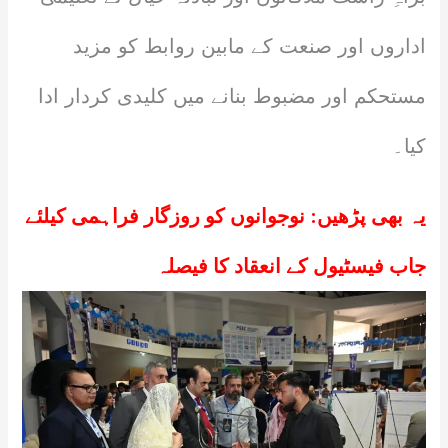
اداروں اور صنعت کے مابین روابط کو مزید
مستحکم اور مضبوط بنانے میں کلیدی کردار ادا
کیا۔
یہ بھی پڑھیں:
نوجوانوں کو روزگار فراہمی کیلئے
جاب فیسٹیول کے انعقاد کا فیصلہ