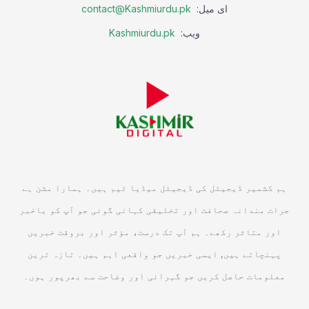
ای میل:
contact@Kashmiurdu.pk
ویب:
Kashmiurdu.pk
ہم کشمیر ڈیجیٹل کی ڈیجیٹل میڈیا ٹیم ہیں۔ ہمارا مشن ہے
جرات مندانہ صحافت اور تخلیقی کہانی گوئی جو آپ کو باخبر
اور متاثر رکھے۔ ہم آپ تک درست، مؤثر اور بروقت خبریں
پہنچاتے ہیں, ایسی خبریں جو واقعی اہم ہیں۔ تازہ ترین
معلومات حاصل کریں جو گہرائی اور وضاحت سے بھرپور ہوں۔