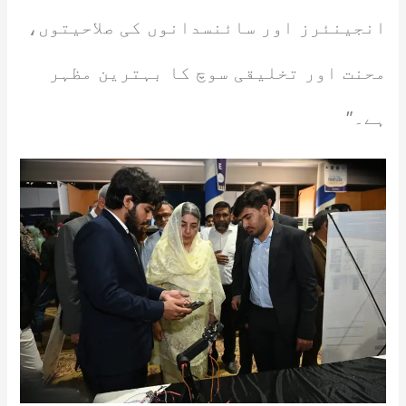
انجینئرز اور سائنسدانوں کی صلاحیتوں،
محنت اور تخلیقی سوچ کا بہترین مظہر
ہے۔”