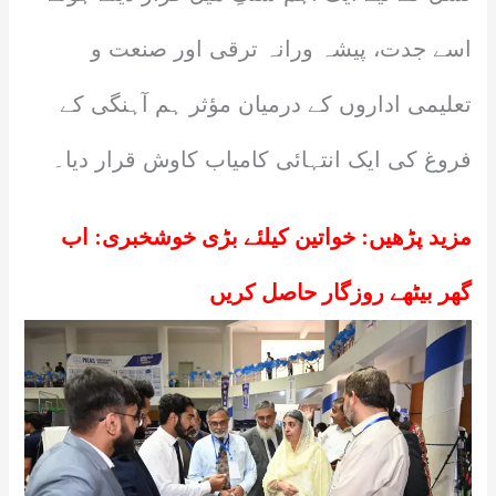
اسے جدت، پیشہ ورانہ ترقی اور صنعت و
تعلیمی اداروں کے درمیان مؤثر ہم آہنگی کے
فروغ کی ایک انتہائی کامیاب کاوش قرار دیا۔
مزید پڑھیں:
خواتین کیلئے بڑی خوشخبری: اب
گھر بیٹھے روزگار حاصل کریں