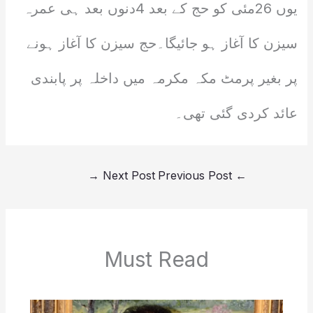
یوں 26مئی کو حج کے بعد 4دنوں بعد ہی عمرہ
سیزن کا آغاز ہو جائیگا۔حج سیزن کا آغاز ہونے
پر بغیر پرمٹ مکہ مکرمہ میں داخلہ پر پابندی
عائد کردی گئی تھی۔
→
Next Post
Previous Post
←
Must Read