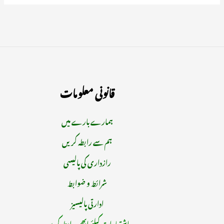
قانونی معلومات
ہمارے بارے میں
ہم سے رابطہ کریں
رازداری کی پالیسی
شرائط و ضوابط
ادارتی پالیسیز
اشتہارات کیلئے ابھی رابطہ کریں