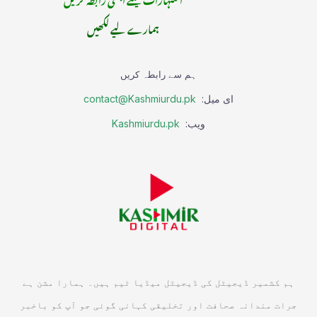
ہمارے لیے لکھیں
ہم سے رابطہ کریں
ای میل:
contact@Kashmiurdu.pk
ویب:
Kashmiurdu.pk
ہم کشمیر ڈیجیٹل کی ڈیجیٹل میڈیا ٹیم ہیں۔ ہمارا مشن ہے
جرات مندانہ صحافت اور تخلیقی کہانی گوئی جو آپ کو باخبر