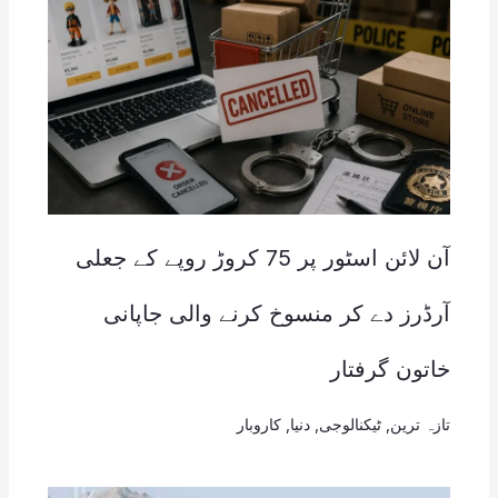
آن لائن اسٹور پر 75 کروڑ روپے کے جعلی
آرڈرز دے کر منسوخ کرنے والی جاپانی
خاتون گرفتار
تازہ ترین
,
ٹیکنالوجی
,
دنیا
,
کاروبار