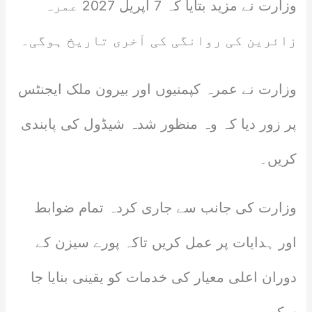
وزارت نے مزید بتایا کہ 7 اپریل 2027 عمرہ
زائرین کی روانگی کی آخری تاریخ ہوگی۔
وزارت نے عمرہ کپمنیوں اور بیرون ملک ایجنٹس
پر زور دیا کہ وہ منظور شدہ شیڈول کی پابندی
کریں۔
وزارت کی جانب سے جاری کردہ تمام ضوابط
اور ہدایات پر عمل کریں تاکہ پورے سیزن کے
دوران اعلی معیار کی خدمات کو یقینی بنایا جا