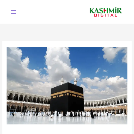
Ski
t
conten