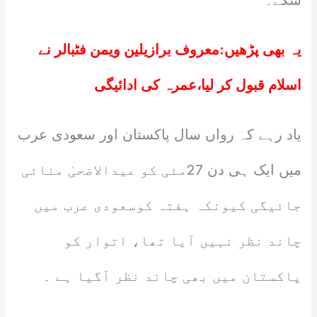
سکے۔
یہ بھی پڑھیں:
معروف برازیلین ویمن فٹبالر نے
اسلام قبول کر لیا،عمرہ کی ادائیگی
یاد رہے کہ رواں سال پاکستان اور سعودی عرب
میں ایک ہی دن 27مئی کو عیدالاضحیٰ منائی
جائیگی کیونکہ ہفتہ کوسعودی عرب میں
چاند نظر نہیں آیا تھا، اتوار کو
پاکستان میں بھی چاند نظر آگیا ہے ۔