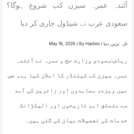
آئندہ عمرہ سیزن کب شروع ہوگا؟
سعودی عرب نے شیڈول جاری کر دیا
تازہ ترین
,
دنیا
/
Hashmi
/ By
May 18, 2026
ریاض:سعودی وزارت حج و عمرہ نے آئئدہ
عمرہ سیزن کے کیلنڈر کا اعلان کیا ہے، جس
میں ویزے، معاہدوں اور زائرین کی آمد
سے متعلق اہم تاریخوں اور الیکڑانک
خدمات کی تفصیلات بیان کی گئی ہیں۔