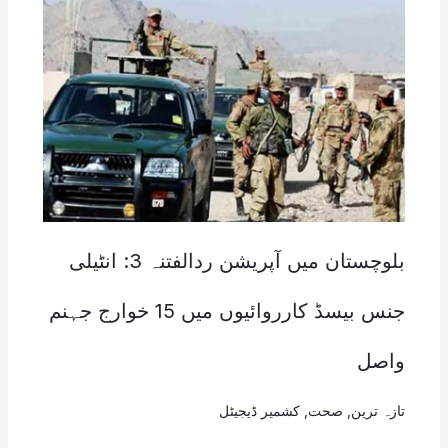
بلوچستان میں آپریشن ردالفتنہ 3: انٹیلی
جنس بیسڈ کارروائیوں میں 15 خوارج جہنم
واصل
تازہ ترین
,
صحت
,
کشمیر ڈیجیٹل