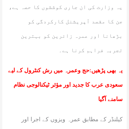
یہ وزارت کی ان جاری کوششوں کا حصہ ہے،
جن کا مقصد آپریشنل کارکردگی کو
بڑھانا اور عمرہ زائرین کو بہترین
تجربہ فراہم کرنا ہے۔
یہ بھی پڑھیں:
حج وعمرہ میں رش کنٹرول کے لیے
سعودی عرب کا جدید اور مؤثر ٹیکنالوجی نظام
سامنے آگیا
کیلنڈر کے مطابق عمرہ ویزوں کے اجرا اور