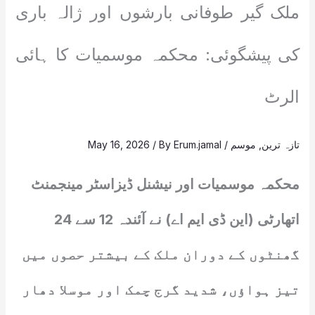
ملک گیر طوفانی بارشوں اور ژالہ باری
کی پیشگوئی: محکمہ موسمیات کا ہائی
الرٹ
تازہ ترین
,
موسم
/
Erum.jamal
/ By
May 16, 2026
محکمہ موسمیات اور نیشنل ڈیزاسٹر مینجمنٹ
اتھارٹی (این ڈی ایم اے) نے آئندہ 12 سے 24
گھنٹوں کے دوران ملک کے بیشتر حصوں میں
تیز ہواؤں، شدید گرج چمک اور موسلا دھار