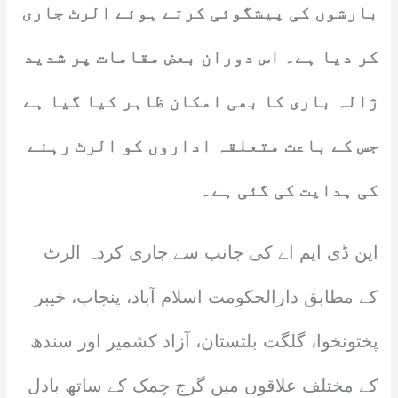
بارشوں کی پیشگوئی کرتے ہوئے الرٹ جاری
کر دیا ہے۔ اس دوران بعض مقامات پر شدید
ژالہ باری کا بھی امکان ظاہر کیا گیا ہے
جس کے باعث متعلقہ اداروں کو الرٹ رہنے
کی ہدایت کی گئی ہے۔
این ڈی ایم اے کی جانب سے جاری کردہ الرٹ
کے مطابق دارالحکومت اسلام آباد، پنجاب، خیبر
پختونخوا، گلگت بلتستان، آزاد کشمیر اور سندھ
کے مختلف علاقوں میں گرج چمک کے ساتھ بادل