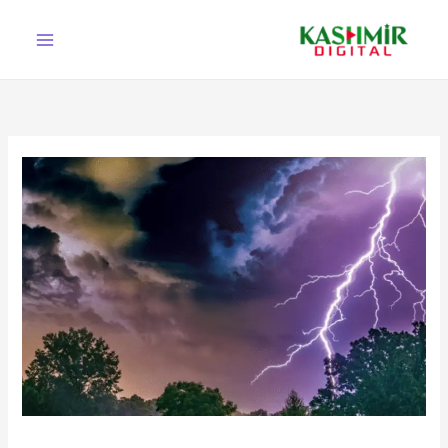
Ski
t
conten