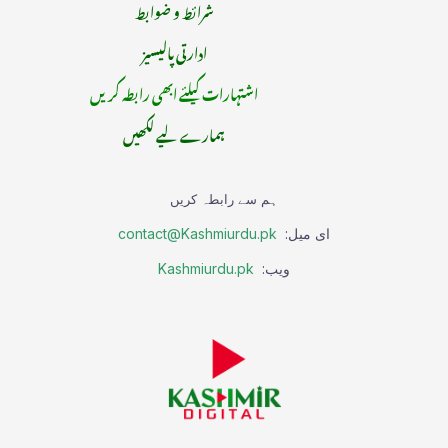
شرائط و ضوابط
ادارتی پالیسیز
اشتہارات کیلئے ابھی رابطہ کریں
ہمارے لیے لکھیں
ہم سے رابطہ کریں
ای میل:
contact@Kashmiurdu.pk
ویب:
Kashmiurdu.pk