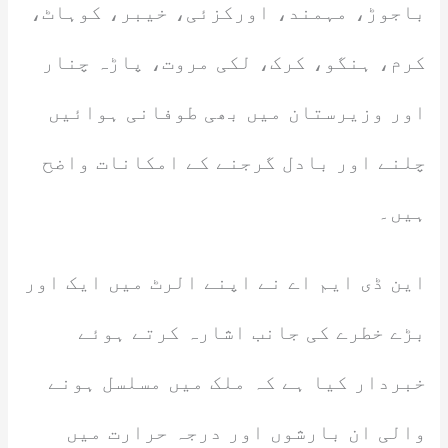
باجوڑ، مہمند، اورکزئی، خیبر، کوہاٹ،
کرم، ہنگو، کرک، لکی مروت، پاڑہ چنار
اور وزیرستان میں بھی طوفانی ہوائیں
چلنے اور بادل گرجنے کے امکانات واضح
ہیں۔
این ڈی ایم اے نے اپنے الرٹ میں ایک اور
بڑے خطرے کی جانب اشارہ کرتے ہوئے
خبردار کیا ہے کہ ملک میں مسلسل ہونے
والی ان بارشوں اور درجہ حرارت میں