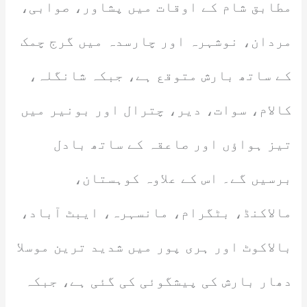
مطابق شام کے اوقات میں پشاور، صوابی،
مردان، نوشہرہ اور چارسدہ میں گرج چمک
کے ساتھ بارش متوقع ہے، جبکہ شانگلہ،
کالام، سوات، دیر، چترال اور بونیر میں
تیز ہواؤں اور صاعقہ کے ساتھ بادل
برسیں گے۔ اس کے علاوہ کوہستان،
مالاکنڈ، بٹگرام، مانسہرہ، ایبٹ آباد،
بالاکوٹ اور ہری پور میں شدید ترین موسلا
دھار بارش کی پیشگوئی کی گئی ہے، جبکہ