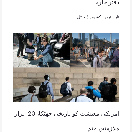
دفتر خارجہ
تازہ ترین
,
کشمیر ڈیجیٹل
امریکی معیشت کو تاریخی جھٹکا، 23 ہزار
ملازمتیں ختم