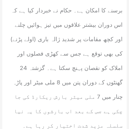
برسنے کا امکان ہے۔ حکام نے خبردار کیا ہے کہ
اس دوران بیشتر علاقوں میں تیز ہوائیں چلنے
اور کچھ مقامات پر شدید ژالہ باری (اولے پڑنے)
کی بھی توقع ہے جس سے کھڑی فصلوں اور
املاک کو نقصان پہنچ سکتا ہے۔ گزشتہ 24
گھنٹوں کے دوران پتن میں 8 ملی میٹر اور پاڑہ
چنار میں 7 ملی میٹر بارش ریکارڈ کی جا
چکی ہے جس کے بعد اب بارشوں کا یہ نیا
سلسلہ مزید شدت اختیار کر رہا ہے۔