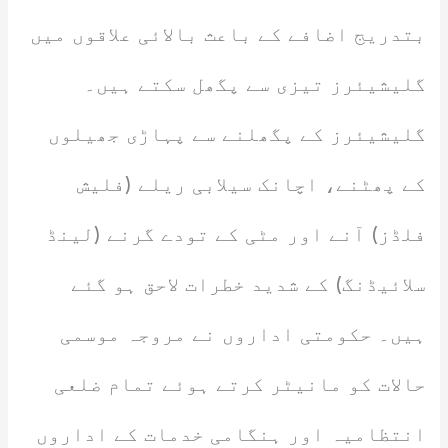
بتدریج اضافے کے باعث بالائی علاقوں میں
گلیشیئرز تیزی سے پگھل سکتے ہیں۔
گلیشیئرز کے پگھلنے سے پہاڑی جھیلوں
کے پھٹنے، اچانک سیلابی ریلے (فلیش
فلڈز) آنے اور مٹی کے تودے گرنے (لینڈ
سلائیڈنگ) کے شدید خطرات لاحق ہو گئے
ہیں۔ حکومتی اداروں نے مروجہ موسمی
حالات کو مانیٹر کرتے ہوئے تمام ضلعی
انتظامیہ اور ہنگامی خدمات کے اداروں