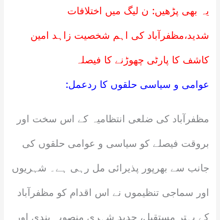
یہ بھی پڑھیں:
ن لیگ میں اختلافات
شدید،مظفرآباد کی اہم شخصیت زاہد امین
کاشف کا پارٹی چھوڑنے کا فیصلہ
عوامی و سیاسی حلقوں کا ردعمل:
مظفرآباد کی ضلعی انتظامیہ کے اس سخت اور
بروقت فیصلے کو سیاسی و عوامی حلقوں کی
جانب سے بھرپور پذیرائی مل رہی ہے۔ شہریوں
اور سماجی تنظیموں نے اس اقدام کو مظفرآباد
کے بہتر مستقبل، جدید شہری منصوبہ بندی اور