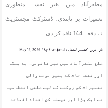
مظفرآباد میں بغیر نقشہ منظوری
تعمیرات پر پابندی، ڈسٹرکٹ مجسٹریٹ
نے دفعہ 144 نافذ کر دی
تازہ ترین
,
کشمیر ڈیجیٹل
/
Erum.jamal
/ By
May 12, 2026
ضلع مظفرآباد میں غیر قانونی، بے ہنگم
اور نقشہ جات کے بغیر ہونے والی
تعمیرات کو روکنے کے لیے ضلعی انتظامیہ
نے ایک بڑا اور فیصلہ کن اقدام اٹھاتے