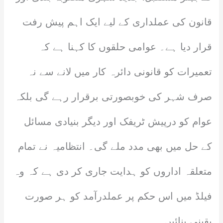
قانون کی عملداری کے لیے ایک اہم پیش رفت
قرار دیا ہے۔ عوامی حلقوں کا کہنا ہے کہ
تعمیرات کو قانونی دائرہ کار میں لانے سے نہ
صرف شہر کی خوبصورتی برقرار رہے گی بلکہ
عوام کو درپیش ٹریفک اور دیگر بنیادی مسائل
کے حل میں بھی مدد ملے گی۔ انتظامیہ نے تمام
متعلقہ اداروں کو ہدایت جاری کر دی ہے کہ وہ
فیلڈ میں اس حکم پر عملدرآمد کو ہر صورت
یقینی بنائیں۔