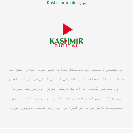
ویب:
Kashmiurdu.pk
ہم کشمیر ڈیجیٹل کی ڈیجیٹل میڈیا ٹیم ہیں۔ ہمارا مشن ہے
جرات مندانہ صحافت اور تخلیقی کہانی گوئی جو آپ کو باخبر
اور متاثر رکھے۔ ہم آپ تک درست، مؤثر اور بروقت خبریں
پہنچاتے ہیں, ایسی خبریں جو واقعی اہم ہیں۔ تازہ ترین
معلومات حاصل کریں جو گہرائی اور وضاحت سے بھرپور ہوں۔