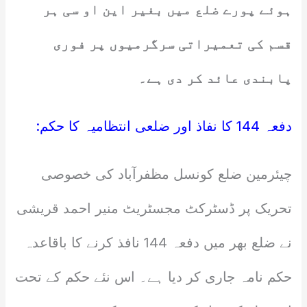
ہوئے پورے ضلع میں بغیر این او سی ہر
قسم کی تعمیراتی سرگرمیوں پر فوری
پابندی عائد کر دی ہے۔
دفعہ 144 کا نفاذ اور ضلعی انتظامیہ کا حکم:
چیئرمین ضلع کونسل مظفرآباد کی خصوصی
تحریک پر ڈسٹرکٹ مجسٹریٹ منیر احمد قریشی
نے ضلع بھر میں دفعہ 144 نافذ کرنے کا باقاعدہ
حکم نامہ جاری کر دیا ہے۔ اس نئے حکم کے تحت