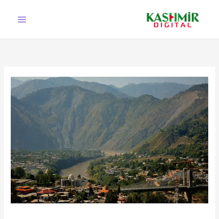
Ski
t
conten