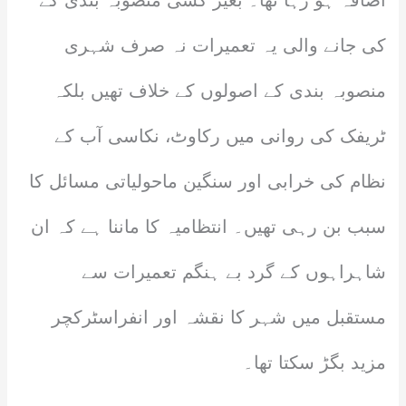
اضافہ ہو رہا تھا۔ بغیر کسی منصوبہ بندی کے
کی جانے والی یہ تعمیرات نہ صرف شہری
منصوبہ بندی کے اصولوں کے خلاف تھیں بلکہ
ٹریفک کی روانی میں رکاوٹ، نکاسی آب کے
نظام کی خرابی اور سنگین ماحولیاتی مسائل کا
سبب بن رہی تھیں۔ انتظامیہ کا ماننا ہے کہ ان
شاہراہوں کے گرد بے ہنگم تعمیرات سے
مستقبل میں شہر کا نقشہ اور انفراسٹرکچر
مزید بگڑ سکتا تھا۔