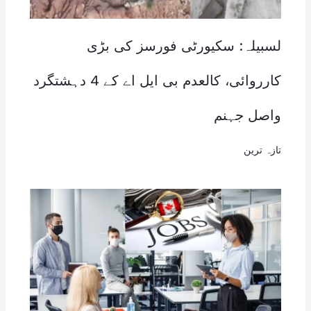
لسبیلہ: سکیورٹی فورسز کی بڑی
کارروائی، کالعدم بی ایل اے کے 4 دہشتگرد
واصل جہنم
تازہ ترین