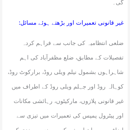
گی۔
غیر قانونی تعمیرات اور بڑھتے ہوئے مسائل:
ضلعی انتظامیہ کی جانب سے فراہم کردہ
تفصیلات کے مطابق، ضلع مظفرآباد کی اہم
شاہراہوں بشمول نیلم ویلی روڈ، برارکوٹ روڈ،
کوہالہ روڈ اور جہلم ویلی روڈ کے اطراف میں
غیر قانونی پلازوں، مارکیٹوں، رہائشی مکانات
اور پیٹرول پمپس کی تعمیرات میں تیزی سے