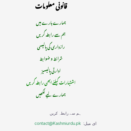
قانونی معلومات
ہمارے بارے میں
ہم سے رابطہ کریں
رازداری کی پالیسی
شرائط و ضوابط
ادارتی پالیسیز
اشتہارات کیلئے ابھی رابطہ کریں
ہمارے لیے لکھیں
ہم سے رابطہ کریں
ای میل:
contact@Kashmiurdu.pk