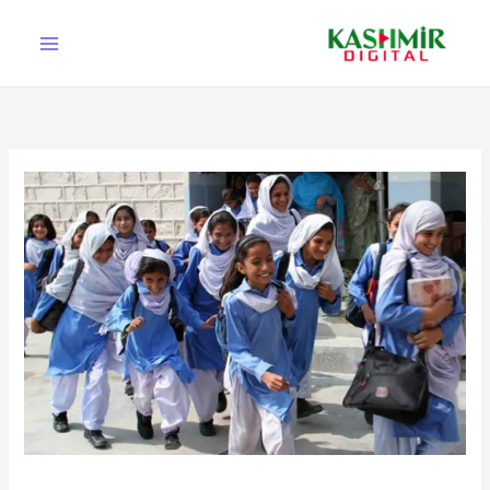
Ski
t
conten