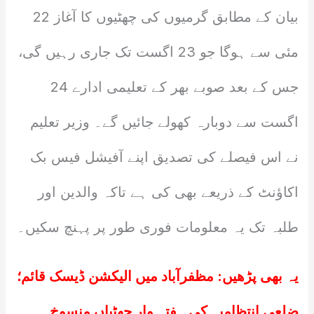
بیان کے مطابق گرمیوں کی چھٹیوں کا آغاز 22
مئی سے ہوگا جو 23 اگست تک جاری رہیں گی،
جس کے بعد صوبے بھر کے تعلیمی ادارے 24
اگست سے دوبارہ کھولے جائیں گے۔ وزیر تعلیم
نے اس فیصلے کی تصدیق اپنے آفیشل فیس بک
اکاؤنٹ کے ذریعے بھی کی ہے تاکہ والدین اور
طلبہ تک یہ معلومات فوری طور پر پہنچ سکیں۔
یہ بھی پڑھیں:
مظفرآباد میں الیکشن ڈیسک قائم؛
ضلعی انتظامیہ کی ہفتہ وار چھٹیاں منسوخ