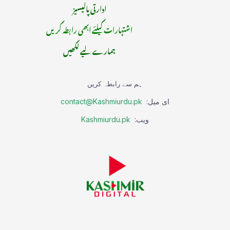
ادارتی پالیسیز
اشتہارات کیلئے ابھی رابطہ کریں
ہمارے لیے لکھیں
ہم سے رابطہ کریں
ای میل:
contact@Kashmiurdu.pk
ویب:
Kashmiurdu.pk