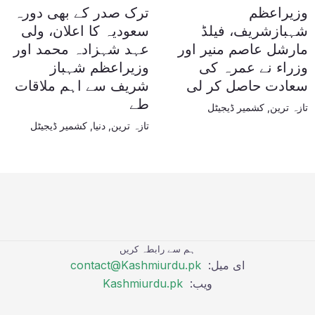
وزیراعظم
ترک صدر کے بھی دورہ
شہبازشریف، فیلڈ
سعودیہ کا اعلان، ولی
مارشل عاصم منیر اور
عہد شہزادہ محمد اور
وزراء نے عمرہ کی
وزیراعظم شہباز
سعادت حاصل کر لی
شریف سے اہم ملاقات
طے
تازہ ترین
,
کشمیر ڈیجیٹل
تازہ ترین
,
دنیا
,
کشمیر ڈیجیٹل
ہم سے رابطہ کریں
ای میل:
contact@Kashmiurdu.pk
ویب:
Kashmiurdu.pk