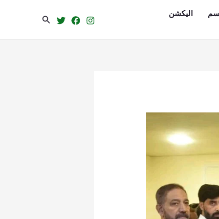
سم
الیکشن
Search