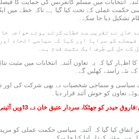
 آئندہ انتخابات میں مسلم کانفرنس کی حمایت کا فیصل
ی حکمت عملی کے تحت کیا گیا ہے تاکہ خطے میں ای
م تشکیل دیا جا سکے۔
د خان نے تقریب سے خطاب کرتے ہوئے خواجہ خاق
 فیصلے کو سراہا اور کہا کہ سیاسی اتحاد اور
 کے حل کی طرف ایک مثبت قدم ہے۔
ا اظہار کیا کہ یہ تعاون آئندہ انتخابات میں مثبت نتائ
ے نئے راستے کھلیں گے۔
 سیاسی و سماجی شخصیات نے بھی شرکت کی اور دو
وئے تعاون کو خوش آئند قرار دیا۔
:
فاروق حیدر کو جھٹکا، سردار
ر اتفاق کیا گیا کہ آئندہ سیاسی حکمت عملی کو مزید 
ل میں مؤثر کردار ادا کیا جا سکے۔