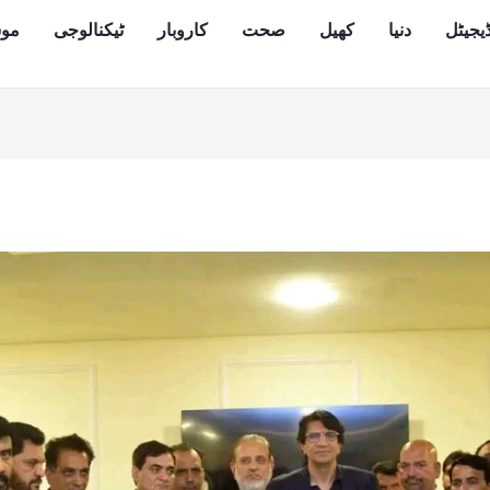
یجیٹل
دنیا
کھیل
صحت
کاروبار
ٹیکنالوجی
مو