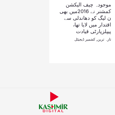
موجودہ چیف الیکشن
کمشنر نے 2016میں بھی
ن لیگ کو دھاندلی سے
اقتدار میں لایا تھا،
پیپلزپارٹی قیادت
تازہ ترین
,
کشمیر ڈیجیٹل