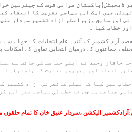
ر ڈیجیٹل)پاکستان عوامی قوت کے چیئرمین خوا
پنڈی میں ایک اہم سیاسی تقریب کا انعقاد کیا
س اور سابق وزیراعظم آزاد کشمیر سردار عتیق
ور خطاب کیا ۔
قصد آزاد کشمیر کے آئندہ عام انتخابات کے حوالے سے
ختلف جماعتوں کے درمیان انتخابی تعاون کے امکانات پر 
جہ خاقان وحید نے اپنی جماعت کی جانب سے مسل
ابی اتحاد اور بھرپور حمایت کا باضابطہ اعلا
خطاب میں کہا کہ مسلم کانفرنس آزاد کشمیر ک
اسی جماعت ہے جس نے خطے کی سیاست میں اہم کر
:
آزادکشمیر الیکشن ،سردار عتیق خان کا تمام حلقوں می