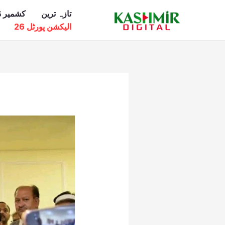
Ski
تازہ ترین
کشمیر ڈ
t
الیکشن پورٹل 26
conten