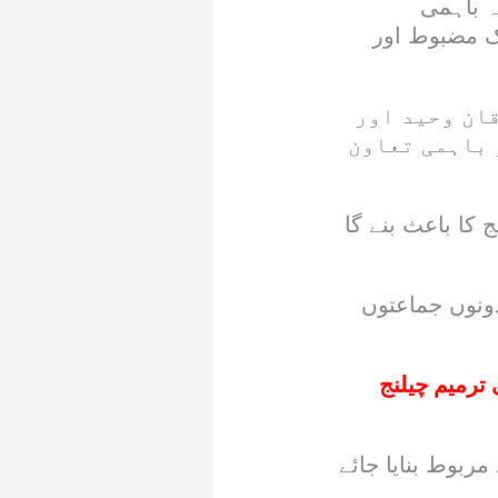
ہ باہمی
ک مضبوط اور
ان وحید اور
 باہمی تعاون
ج کا باعث بنے گا
نوں جماعتوں
 عتیق خان نے 13ویں آئینی ترمیم چیلنج
مربوط بنایا جائے