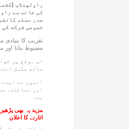
راولپنڈی (کشمی
کی جانب سے راول
صدر مسلم کانفرن
خصوصی شرکت کی ا
تقریب کا بنیادی م
مضبوط بنانا اور م
اس موقع پر خوا
ساتھ مکمل انتخ
انہوں نے اپنے 
اور نمائندہ سی
ہے۔
مزید یہ بھی پڑھیں
اتارنے کا اعلان