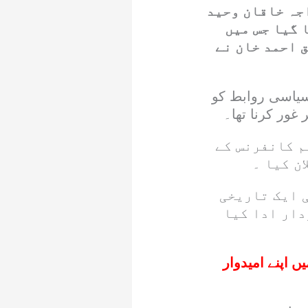
جہ خاقان وحید
 گیا جس میں
 احمد خان نے
 سیاسی روابط کو
غور کرنا تھا۔
م کانفرنس کے
ن کیا ۔
ی ایک تاریخی
دار ادا کیا
ں اپنے امیدوار