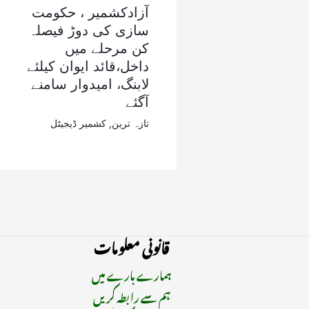
آزادکشمیر ، حکومت
سازی کی دوڑ فیصلہ
کن مرحلے میں
داخل،قائد ایوان کیلئے
لابنگ، امیدوار سامنے
آگئے
تازہ ترین
,
کشمیر ڈیجیٹل
قانونی معلومات
ہمارے بارے میں
ہم سے رابطہ کریں