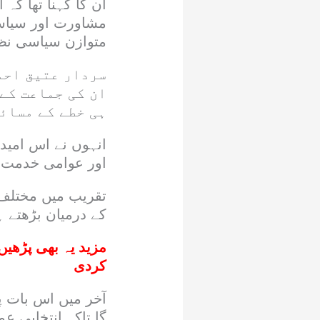
ان کا کہنا تھا کہ
مشاورت اور سیاس
متوازن سیاسی نظا
سردار عتیق احم
ان کی جماعت کے
ہی خطے کے مسائل
انہوں نے اس امید ک
اور عوامی خدمت ک
تقریب میں مختلف
کے درمیان بڑھتے ہ
مزید یہ بھی پڑھیں
کردی
آخر میں اس بات پ
گا تاکہ انتخابی عم