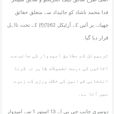
فدا محمد ناشاد کو جائیداد سے متعلق حقائق
چھپانے پر آئین کے آرٹیکل 62(1)(f) کے تحت نااہل
قرار دیا گیا۔
ٹربیونل کے مطابق امیدوار کی جانب سے
اثاثوں کی درست تفصیلات ظاہر نہ کرنا
انتخابی قوانین کی خلاف ورزی کے زمرے
میں آتا ہے۔
دوسری جانب جی بی اے 13 استور 1 سے امیدوار