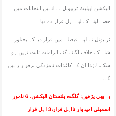
الیکشن اپیلیٹ ٹربیونل نے انہیں انتخابات میں
حصہ لینے کے لیے اہل قرار دے دیا۔
ٹربیونل نے اپنے فیصلے میں قرار دیا کہ بختاور
شاہ کے خلاف لگائے گئے الزامات ثابت نہیں ہو
سکے، لہٰذا ان کے کاغذات نامزدگی برقرار رہیں
گے۔
یہ بھی پڑھیں:
گلگت بلتستان الیکشن، 6 نامور
اسمبلی امیدوار نااہل قرار،3 اہل قرار