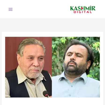
Ski
t
conten