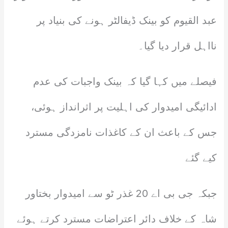
عبد القیوم کو بینک ڈیفالٹر ہونے کی بنیاد پر
نااہل قرار دیا گیا۔
فیصلے میں کہا گیا کہ بینک واجبات کی عدم
ادائیگی امیدوار کی اہلیت پر اثرانداز ہوئی،
جس کے باعث ان کے کاغذات نامزدگی مسترد
کیے گئے
جبکہ جی بی اے 20 غذر ٹو سے امیدوار بختاور
شاہ کے خلاف دائر اعتراضات مسترد کرتے ہوئے