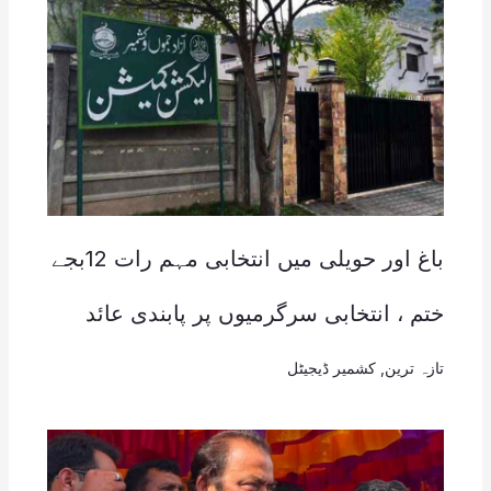
باغ اور حویلی میں انتخابی مہم رات 12بجے
ختم ، انتخابی سرگرمیوں پر پابندی عائد
تازہ ترین
,
کشمیر ڈیجیٹل