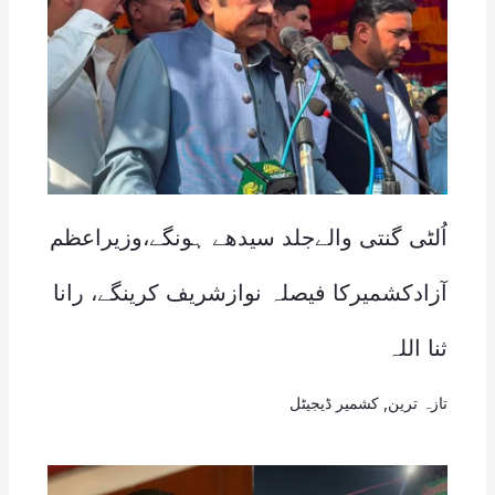
اُلٹی گنتی والےجلد سیدھے ہونگے،وزیراعظم
آزادکشمیرکا فیصلہ نوازشریف کرینگے، رانا
ثنا اللہ
تازہ ترین
,
کشمیر ڈیجیٹل