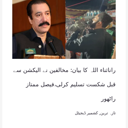
راناثناء اللہ کا بیان: مخالفین نے الیکشن سے
قبل شکست تسلیم کرلی،فیصل ممتاز
راٹھور
تازہ ترین
,
کشمیر ڈیجیٹل