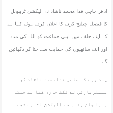
ادھر حاجی فدا محمد ناشاد نے الیکشن ٹریبونل
کا فیصلہ چیلنج کرنے کا اعلان کرتے ہوئے کہا ہے
کہ اپنے حلقے میں اپنی جماعت کو اللہ کی مدد
اور اپنے ساتھیوں کی حمایت سے جتا کر دکھائیں
گے۔
یاد رہے کہ حاجی فدامحمد ناشاد کو
پیپلزپارٹی نے ٹکٹ جاری کیا ہے جبکہ
بابا جان ہنزہ سے الیکشن لڑرہے تھے