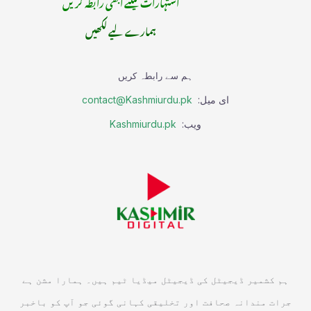
اشتہارات کیلئے ابھی رابطہ کریں
ہمارے لیے لکھیں
ہم سے رابطہ کریں
ای میل:
contact@Kashmiurdu.pk
ویب:
Kashmiurdu.pk
ہم کشمیر ڈیجیٹل کی ڈیجیٹل میڈیا ٹیم ہیں۔ ہمارا مشن ہے
جرات مندانہ صحافت اور تخلیقی کہانی گوئی جو آپ کو باخبر