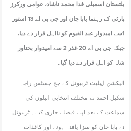
بلتستان اسمبلی فدا محمد ناشاد، عوامی ورکرز
پارٹی کے رہنما بابا جان اور جی بی اے 13 استور
1سے امیدوار عبد القیوم کو نااہل قرار دے دیا،
جبکہ جی بی اے 20 غذر 2 سے امیدوار بختاور
شاہ کو اہل قرار دے دیا گیا۔
الیکشن اپیلیٹ ٹربیونل کے جج جسٹس راجہ
شکیل احمد نے مختلف انتخابی اپیلوں کی
سماعت کے بعد اپنے فیصلے جاری کیے۔ ٹربیونل
نے بابا جان کو سزا یافتہ ہونے اور کاغذات