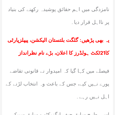
نامزدگی میں اہم حقائق پوشیدہ رکھنے کی بنیاد
پر نااہل قرار دیا۔
یہ بھی پڑھیں:
گلگت بلتستان الیکشن، پیپلزپارٹی
کا21ٹکٹ ہولڈرز کا اعلان، بڑے نام نظرانداز
فیصلے میں کہا گیا کہ امیدوار نے قانونی تقاضے
پورے نہیں کیے، جس کے باعث وہ انتخاب لڑنے کے
اہل نہیں رہے۔
اسی طرح سابق چیف ایگزیکٹو و سابق سپیکر