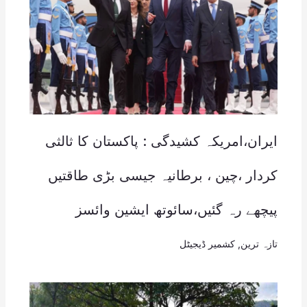
ایران،امریکہ کشیدگی : پاکستان کا ثالثی
کردار ،چین ، برطانیہ جیسی بڑی طاقتیں
پیچھے رہ گئیں،سائوتھ ایشین وائسز
تازہ ترین
,
کشمیر ڈیجیٹل