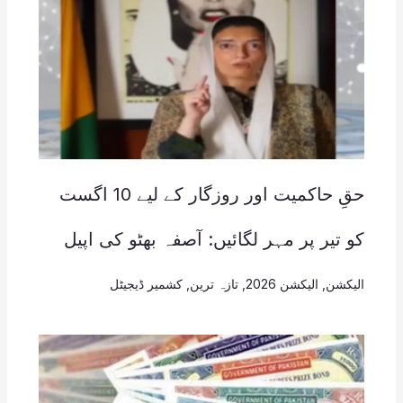
حقِ حاکمیت اور روزگار کے لیے 10 اگست
کو تیر پر مہر لگائیں: آصفہ بھٹو کی اپیل
الیکشن
,
الیکشن 2026
,
تازہ ترین
,
کشمیر ڈیجیٹل