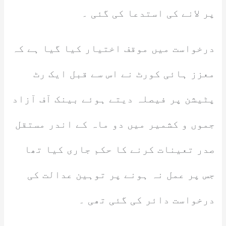
پر لانے کی استدعا کی گئی ۔
درخواست میں موقف اختیار کیا گیا ہے کہ
معزز ہائی کورٹ نے اس سے قبل ایک رٹ
پٹیشن پر فیصلہ دیتے ہوئے بینک آف آزاد
جموں و کشمیر میں دو ماہ کے اندر مستقل
صدر تعینات کرنے کا حکم جاری کیا تھا
جس پر عمل نہ ہونے پر توہین عدالت کی
درخواست دائر کی گئی تھی ۔