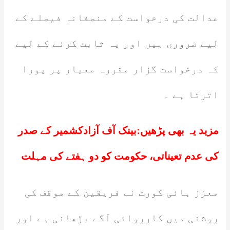
عدالت کی درخواست کے منصفانہ فیصلے کے
لیے ضروری ہیں اور یہ ثابت کرنے کے لیے
کہ درخواست گزار مقررہ معیار پر پورا
اترتا ہے ۔
مزید یہ بھی پڑھیں:
بینک آف آزادکشمیر کے صدر
کی عدم تعیناتی، حکومت کو دو ہفتے کی مہلت
معزز ہائی کورٹ نے فریقین کے موقف کی
روشنی میں کارروائی آگے بڑھانی ہے اور