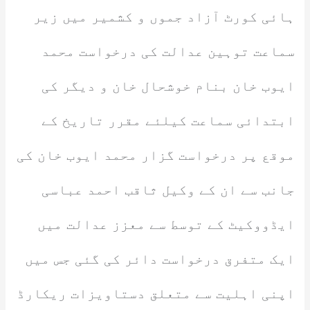
ہائی کورٹ آزاد جموں و کشمیر میں زیر
سماعت توہین عدالت کی درخواست محمد
ایوب خان بنام خوشحال خان و دیگر کی
ابتدائی سماعت کیلئے مقرر تاریخ کے
موقع پر درخواست گزار محمد ایوب خان کی
جانب سے ان کے وکیل ثاقب احمد عباسی
ایڈووکیٹ کے توسط سے معزز عدالت میں
ایک متفرق درخواست دائر کی گئی جس میں
اپنی اہلیت سے متعلق دستاویزات ریکارڈ