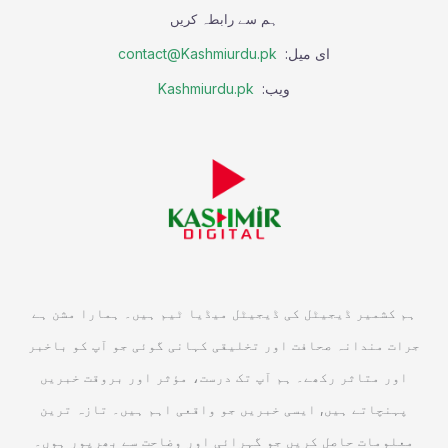
ہم سے رابطہ کریں
ای میل:
contact@Kashmiurdu.pk
ویب:
Kashmiurdu.pk
ہم کشمیر ڈیجیٹل کی ڈیجیٹل میڈیا ٹیم ہیں۔ ہمارا مشن ہے
جرات مندانہ صحافت اور تخلیقی کہانی گوئی جو آپ کو باخبر
اور متاثر رکھے۔ ہم آپ تک درست، مؤثر اور بروقت خبریں
پہنچاتے ہیں, ایسی خبریں جو واقعی اہم ہیں۔ تازہ ترین
معلومات حاصل کریں جو گہرائی اور وضاحت سے بھرپور ہوں۔