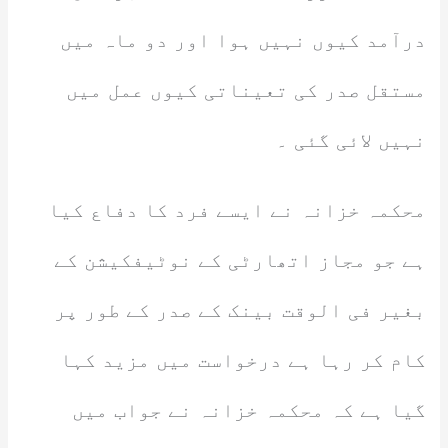
درآمد کیوں نہیں ہوا اور دو ماہ میں
مستقل صدر کی تعیناتی کیوں عمل میں
نہیں لائی گئی ۔
محکمہ خزانہ نے ایسے فرد کا دفاع کیا
ہے جو مجاز اتھارٹی کے نوٹیفکیشن کے
بغیر فی الوقت بینک کے صدر کے طور پر
کام کر رہا ہے درخواست میں مزید کہا
گیا ہے کہ محکمہ خزانہ نے جواب میں