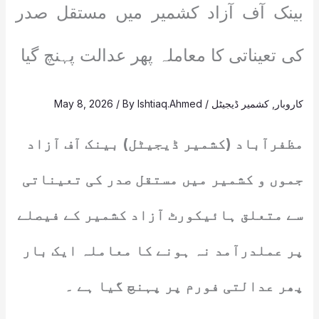
بینک آف آزاد کشمیر میں مستقل صدر
کی تعیناتی کا معاملہ پھر عدالت پہنچ گیا
کاروبار
,
کشمیر ڈیجیٹل
/
Ishtiaq.Ahmed
/ By
May 8, 2026
مظفرآباد (کشمیر ڈیجیٹل) بینک آف آزاد
جموں و کشمیر میں مستقل صدر کی تعیناتی
سے متعلق ہائیکورٹ آزاد کشمیر کے فیصلے
پر عملدرآمد نہ ہونے کا معاملہ ایک بار
پھر عدالتی فورم پر پہنچ گیا ہے ۔