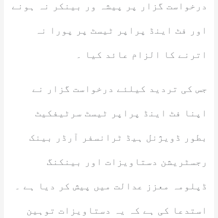
درخواست گزار پر پیشہ ور بینکر نہ ہونے
اور فٹ اینڈ پراپر ٹیسٹ پر پورا نہ
اترنے کا الزام عائد کیا ۔
جس کی تردید کیلئے درخواست گزار نے
اپنا فٹ اینڈ پراپر ٹیسٹ سرٹیفکیٹ
بطور ڈویژنل ہیڈ ٹرانسفر آرڈر بینک
رجسٹریشن دستاویزات اور بینکنگ
ڈپلومہ معزز عدالت میں پیش کر دیا ہے ۔
استدعا کی ہے کہ یہ دستاویزات توہین