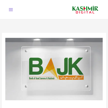
Ski
t
conten