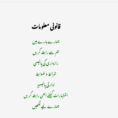
قانونی معلومات
ہمارے بارے میں
ہم سے رابطہ کریں
رازداری کی پالیسی
شرائط و ضوابط
ادارتی پالیسیز
اشتہارات کیلئے ابھی رابطہ کریں
ہمارے لیے لکھیں